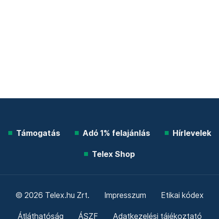
Támogatás
Adó 1% felajánlás
Hírlevelek
Telex Shop
© 2026 Telex.hu Zrt.
Impresszum
Etikai kódex
Átláthatóság
ÁSZF
Adatkezelési tájékoztató