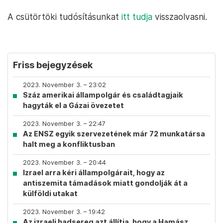
A csütörtöki tudósításunkat
itt tudja
visszaolvasni.
Friss bejegyzések
2023. November 3. – 23:02
Száz amerikai állampolgár és családtagjaik
hagyták el a Gázai övezetet
2023. November 3. – 22:47
Az ENSZ egyik szervezetének már 72 munkatársa
halt meg a konfliktusban
2023. November 3. – 20:44
Izrael arra kéri állampolgárait, hogy az
antiszemita támadások miatt gondolják át a
külföldi utakat
2023. November 3. – 19:42
Az izraeli hadsereg azt állítja, hogy a Hamász