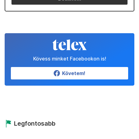
Kövess minket Facebookon is!
Követem!
Legfontosabb