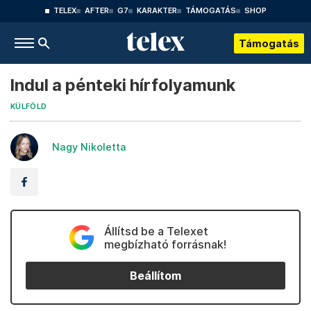
TELEX
AFTER
G7
KARAKTER
TÁMOGATÁS
SHOP
Támogatás
Indul a pénteki hírfolyamunk
KÜLFÖLD
Nagy Nikoletta
Állítsd be a Telexet
megbízható forrásnak!
Beállítom