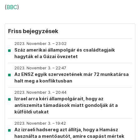
(
BBC
)
Friss bejegyzések
2023. November 3. – 23:02
Száz amerikai állampolgár és családtagjaik
hagyták el a Gázai övezetet
2023. November 3. – 22:47
Az ENSZ egyik szervezetének már 72 munkatársa
halt meg a konfliktusban
2023. November 3. – 20:44
Izrael arra kéri állampolgárait, hogy az
antiszemita támadások miatt gondolják át a
külföldi utakat
2023. November 3. – 19:42
Az izraeli hadsereg azt állítja, hogy a Hamász
használta a mentőautót, amire csapást mértek