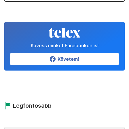
Kövess minket Facebookon is!
Követem!
Legfontosabb