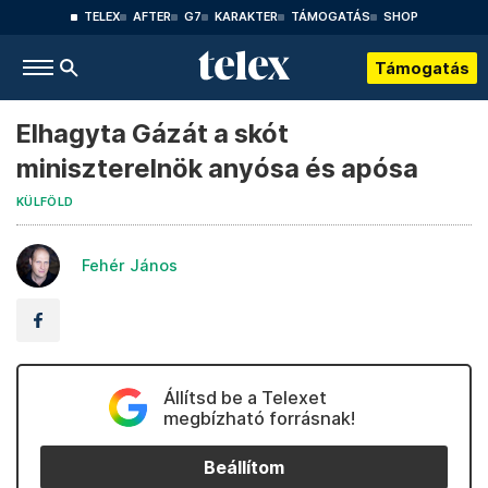
TELEX
AFTER
G7
KARAKTER
TÁMOGATÁS
SHOP
Támogatás
Elhagyta Gázát a skót
miniszterelnök anyósa és apósa
KÜLFÖLD
Fehér János
Állítsd be a Telexet
megbízható forrásnak!
Beállítom