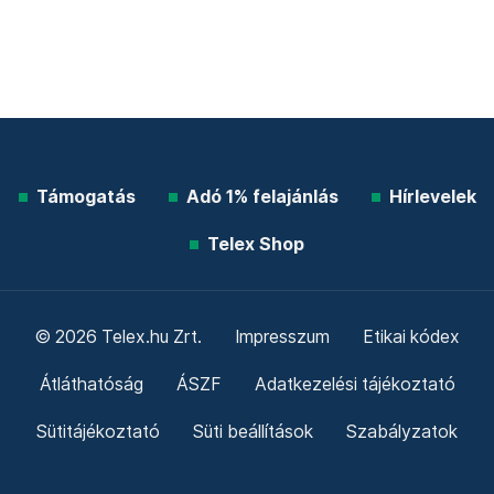
Támogatás
Adó 1% felajánlás
Hírlevelek
Telex Shop
© 2026 Telex.hu Zrt.
Impresszum
Etikai kódex
Átláthatóság
ÁSZF
Adatkezelési tájékoztató
Sütitájékoztató
Süti beállítások
Szabályzatok
Kommentelési szabályzat
Telex Sales