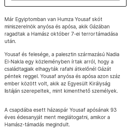
Már Egyiptomban van Humza Yousaf skót
miniszerelnök anyósa és apósa, akik Gázában
ragadtak a Hamász október 7-ei terrortámadása
után.
Yousaf és felesége, a palesztin származású Nadia
El-Nakla egy közleményben írtak arról, hogy a
családtagjaik elhagyták rafahi átkelőnél Gázát
péntek reggel. Yousaf anyósa és apósa azon száz
ember között volt, akik az Egyesült Királyság
listáján szerepeltek, mint kimenthető személyek.
A csapdába esett házaspár Yousaf apósának 93
éves édesanyját ment meglátogatni, amikor a
Hamász-támadás megindult.