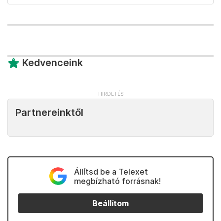
Kedvenceink
Partnereinktől
Állítsd be a Telexet
megbízható forrásnak!
Beállítom