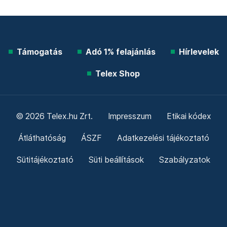
Támogatás
Adó 1% felajánlás
Hírlevelek
Telex Shop
© 2026 Telex.hu Zrt.
Impresszum
Etikai kódex
Átláthatóság
ÁSZF
Adatkezelési tájékoztató
Sütitájékoztató
Süti beállítások
Szabályzatok
Kommentelési szabályzat
Telex Sales