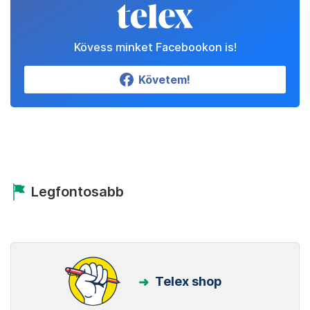
Kövess minket Facebookon is!
Követem!
Legfontosabb
Telex shop