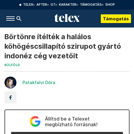
TELEX
AFTER
G7
KARAKTER
TÁMOGATÁS
SHOP
Támogatás
Börtönre ítélték a halálos
köhögéscsillapító szirupot gyártó
indonéz cég vezetőit
KÜLFÖLD
Patakfalvi Dóra
Állítsd be a Telexet
megbízható forrásnak!