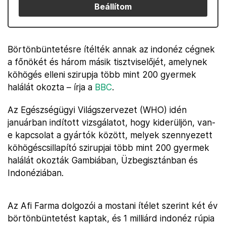
Beállítom
Börtönbüntetésre ítélték annak az indonéz cégnek
a főnökét és három másik tisztviselőjét, amelynek
köhögés elleni szirupja több mint 200 gyermek
halálát okozta – írja a
BBC
.
Az Egészségügyi Világszervezet (WHO) idén
januárban indított vizsgálatot, hogy kiderüljön, van-
e kapcsolat a gyártók között, melyek szennyezett
köhögéscsillapító szirupjai több mint 200 gyermek
halálát okozták Gambiában, Üzbegisztánban és
Indonéziában.
Az Afi Farma dolgozói a mostani ítélet szerint két év
börtönbüntetést kaptak, és 1 milliárd indonéz rúpia