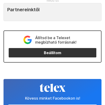
Partnereinktől
Állítsd be a Telexet
megbízható forrásnak!
Beállítom
Kövess minket Facebookon is!