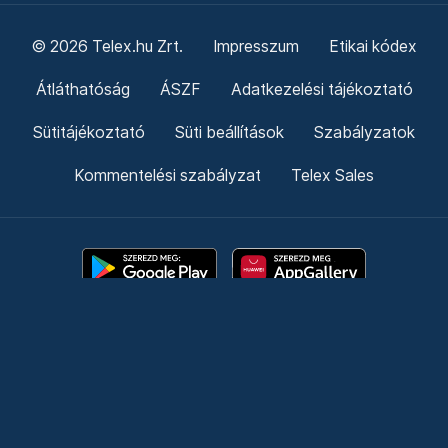
© 2026 Telex.hu Zrt.
Impresszum
Etikai kódex
Átláthatóság
ÁSZF
Adatkezelési tájékoztató
Sütitájékoztató
Süti beállítások
Szabályzatok
Kommentelési szabályzat
Telex Sales