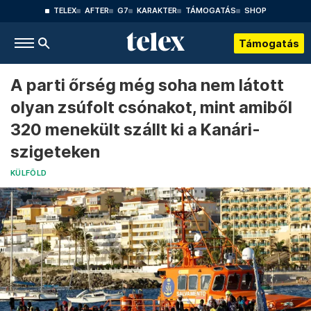
TELEX
AFTER
G7
KARAKTER
TÁMOGATÁS
SHOP
Támogatás
A parti őrség még soha nem látott
olyan zsúfolt csónakot, mint amiből
320 menekült szállt ki a Kanári-
szigeteken
KÜLFÖLD