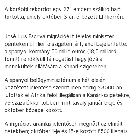
A korábbi rekordot egy 271 embert szállító hajó
tartotta, amely október 3-án érkezett El Hierróra.
José Luis Escrivá migrációért felelős miniszter
pénteken El Hierro szigetén járt, ahol bejelentette:
a spanyol kormány 50 millió eurós (18,5 milliárd
forint) rendkívüli támogatást hagy jóvá a
menekültek ellátására a Kanári-szigeteken.
A spanyol belügyminisztérium a hét elején
közzétett jelentése szerint idén eddig 23 500-an
jutottak el Afrika felől illegálisan a Kanári-szigetekre,
79 százalékkal többen mint tavaly január eleje és
október közepe között.
A migrációs áramlás jelentősen megnőtt az elmúlt
hetekben; október 1-je és 15-e között 8500 illegális