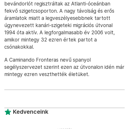
bevándorlót regisztráltak az Atlanti-óceánban
fekvő szigetcsoporton. A nagy távolság és erős
áramlatok miatt a legveszélyesebbnek tartott
úgynevezett kanári-szigeteki migrációs útvonal
1994 óta aktív. A legforgalmasabb év 2006 volt,
amikor mintegy 32 ezren értek partot a
csónakokkal.
A Caminando Fronteras nevű spanyol
segélyszervezet szerint ezen az útvonalon idén már
mintegy ezren veszthették életüket.
Kedvenceink