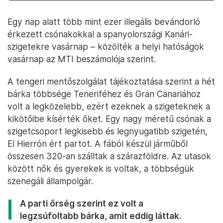
Egy nap alatt több mint ezer illegális bevándorló
érkezett csónakokkal a spanyolországi Kanári-
szigetekre vasárnap – közölték a helyi hatóságok
vasárnap az MTI beszámolója szerint.
A tengeri mentőszolgálat tájékoztatása szerint a hét
bárka többsége Teneriféhez és Gran Canariához
volt a legközelebb, ezért ezeknek a szigeteknek a
kikötőibe kísérték őket. Egy nagy méretű csónak a
szigetcsoport legkisebb és legnyugatibb szigetén,
El Hierrón ért partot. A fából készül járműből
összesen 320-an szálltak a szárazföldre. Az utasok
között nők és gyerekek is voltak, a többségük
szenegáli állampolgár.
A parti őrség szerint ez volt a
legzsúfoltabb bárka, amit eddig láttak.