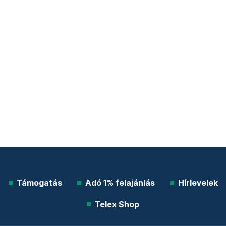
Támogatás
Adó 1% felajánlás
Hírlevelek
Telex Shop