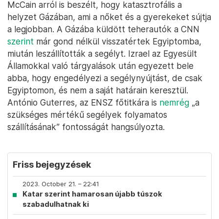
McCain arról is beszélt, hogy katasztrofális a
helyzet Gázában, ami a nőket és a gyerekeket sújtja
a legjobban. A Gázába küldött teherautók a CNN
szerint
már gond nélkül visszatértek Egyiptomba,
miután leszállították a segélyt. Izrael az Egyesült
Államokkal való tárgyalások után egyezett bele
abba, hogy engedélyezi a segélynyújtást, de csak
Egyiptomon, és nem a saját határain keresztül.
António Guterres, az ENSZ főtitkára is
nemrég
„a
szükséges mértékű segélyek folyamatos
szállításának” fontosságát hangsúlyozta.
Friss bejegyzések
2023. October 21. – 22:41
Katar szerint hamarosan újabb túszok
szabadulhatnak ki