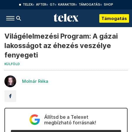
TELEX
AFTER
G7
KARAKTER
TÁMOGATÁS
SHOP
Támogatás
Világélelmezési Program: A gázai
lakosságot az éhezés veszélye
fenyegeti
KÜLFÖLD
Molnár Réka
Állítsd be a Telexet
megbízható forrásnak!