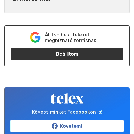
Állítsd be a Telexet
megbízható forrásnak!
Beállítom
Kövess minket Facebookon is!
Követem!