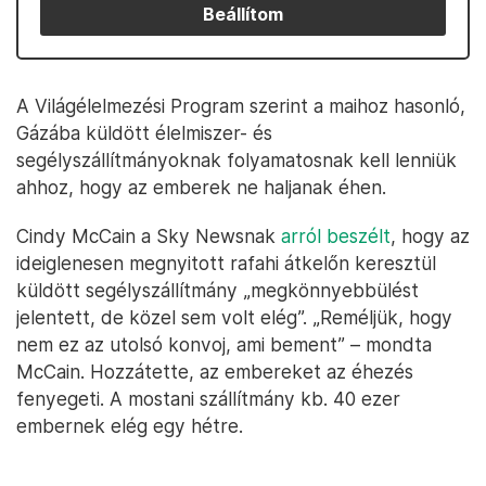
Beállítom
A Világélelmezési Program szerint a maihoz hasonló,
Gázába küldött élelmiszer- és
segélyszállítmányoknak folyamatosnak kell lenniük
ahhoz, hogy az emberek ne haljanak éhen.
Cindy McCain a Sky Newsnak
arról beszélt
, hogy az
ideiglenesen megnyitott rafahi átkelőn keresztül
küldött segélyszállítmány „megkönnyebbülést
jelentett, de közel sem volt elég”. „Reméljük, hogy
nem ez az utolsó konvoj, ami bement” – mondta
McCain. Hozzátette, az embereket az éhezés
fenyegeti. A mostani szállítmány kb. 40 ezer
embernek elég egy hétre.