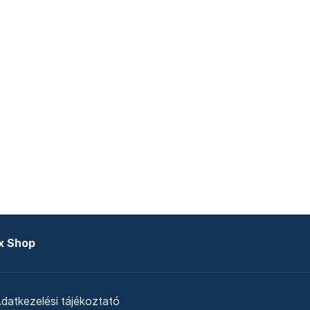
x Shop
datkezelési tájékoztató