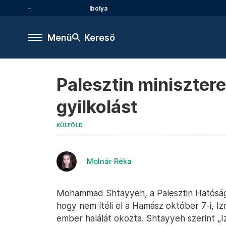
Ibolya
Menü
Kereső
Palesztin minisztere
gyilkolást
KÜLFÖLD
Molnár Réka
Mohammad Shtayyeh, a Palesztin Hatóság 
hogy nem ítéli el a Hamász október 7-i, Iz
ember halálát okozta. Shtayyeh szerint „Iz