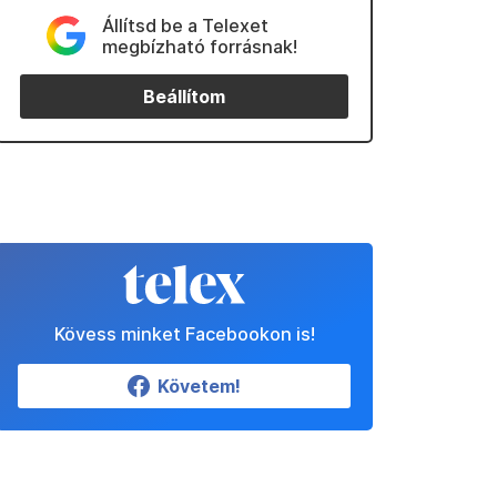
Állítsd be a Telexet
megbízható forrásnak!
Beállítom
Kövess minket Facebookon is!
Követem!