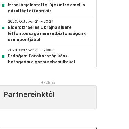
Izrael bejelentette: új szintre emeli a
gázai légi offenzívát
2023. October 21. – 20:27
Biden: Izrael és Ukrajna sikere
létfontosságú nemzetbiztonságunk
szempontjából
2023. October 21. – 20:02
Erdoğan: Törökország kész
befogadni a gázai sebesülteket
Partnereinktől