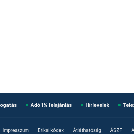
ogatás
Adó 1% felajánlás
Hírlevelek
Tele
Impresszum
Etikai kódex
Átláthatóság
ÁSZF
A