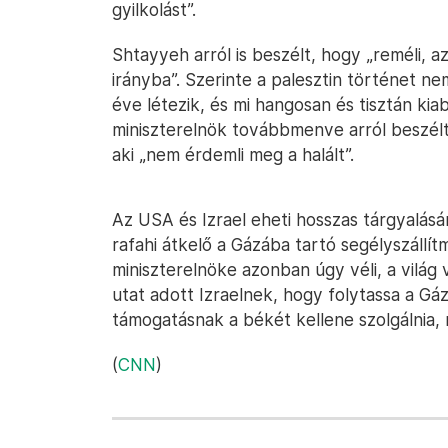
gyilkolást”.
Shtayyeh arról is beszélt, hogy „reméli,
irányba”. Szerinte a palesztin történet 
éve létezik, és mi hangosan és tisztán kia
miniszterelnök továbbmenve arról beszélt, 
aki „nem érdemli meg a halált”.
Az USA és Izrael eheti hosszas tárgyalá
rafahi átkelő a Gázába tartó segélyszállít
miniszterelnöke azonban úgy véli, a világ 
utat adott Izraelnek, hogy folytassa a Gá
támogatásnak a békét kellene szolgálnia,
(
CNN
)