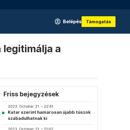
Belépés
Támogatás
legitimálja a
Friss bejegyzések
2023. October 21. – 22:41
Katar szerint hamarosan újabb túszok
szabadulhatnak ki
2023. October 21. – 21:02