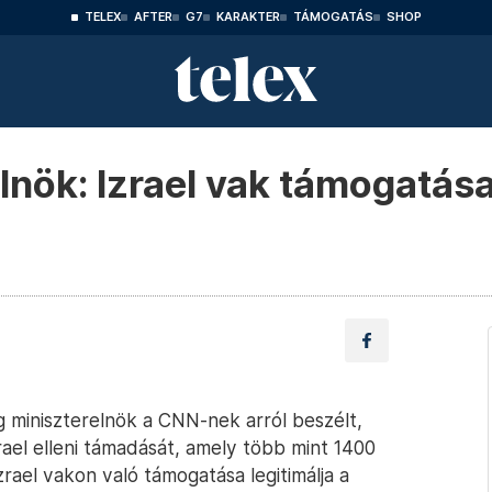
TELEX
AFTER
G7
KARAKTER
TÁMOGATÁS
SHOP
lnök: Izrael vak támogatása 
miniszterelnök a CNN-nek arról beszélt,
rael elleni támadását, amely több mint 1400
rael vakon való támogatása legitimálja a