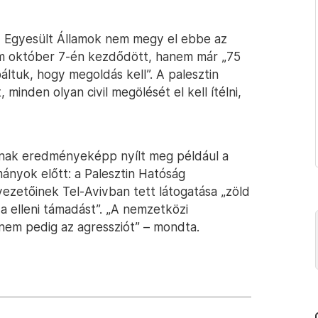
 az Egyesült Államok nem megy el ebbe az
nem október 7-én kezdődött, hanem már „75
báltuk, hogy megoldás kell”. A palesztin
minden olyan civil megölését el kell ítélni,
sának eredményeképp nyílt meg például a
mányok előtt: a Palesztin Hatóság
vezetőinek Tel-Avivban tett látogatása „zöld
za elleni támadást”. „A nemzetközi
 nem pedig az agressziót” – mondta.