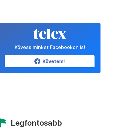
Kövess minket Facebookon is!
Követem!
Legfontosabb