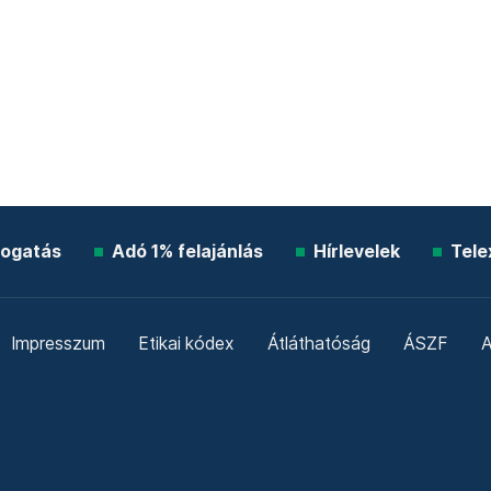
ogatás
Adó 1% felajánlás
Hírlevelek
Tele
Impresszum
Etikai kódex
Átláthatóság
ÁSZF
A
Süti beállítások
Szabályzatok
Kommentelési szabály