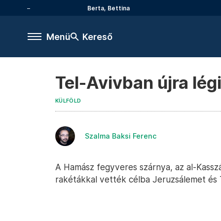
Berta, Bettina
Menü
Kereső
Tel-Avivban újra lég
KÜLFÖLD
Szalma Baksi Ferenc
A Hamász fegyveres szárnya, az al-Kasszá
rakétákkal vették célba Jeruzsálemet és 