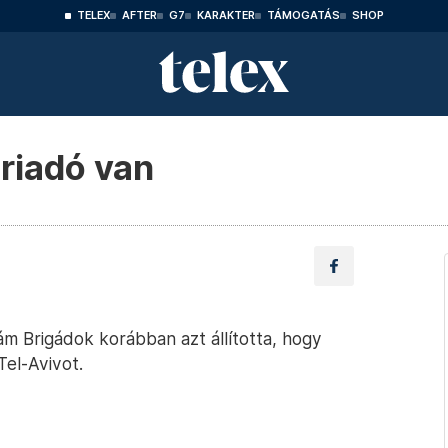
TELEX
AFTER
G7
KARAKTER
TÁMOGATÁS
SHOP
iriadó van
m Brigádok korábban azt állította, hogy
Tel-Avivot.