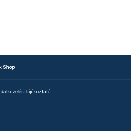
x Shop
datkezelési tájékoztató
zat
Telex Sales