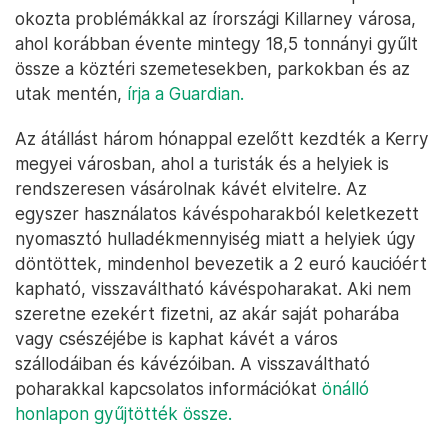
okozta problémákkal az írországi Killarney városa,
ahol korábban évente mintegy 18,5 tonnányi gyűlt
össze a köztéri szemetesekben, parkokban és az
utak mentén,
írja a Guardian.
Az átállást három hónappal ezelőtt kezdték a Kerry
megyei városban, ahol a turisták és a helyiek is
rendszeresen vásárolnak kávét elvitelre. Az
egyszer használatos kávéspoharakból keletkezett
nyomasztó hulladékmennyiség miatt a helyiek úgy
döntöttek, mindenhol bevezetik a 2 euró kaucióért
kapható, visszaváltható kávéspoharakat. Aki nem
szeretne ezekért fizetni, az akár saját poharába
vagy csészéjébe is kaphat kávét a város
szállodáiban és kávézóiban. A visszaváltható
poharakkal kapcsolatos információkat
önálló
honlapon gyűjtötték össze.