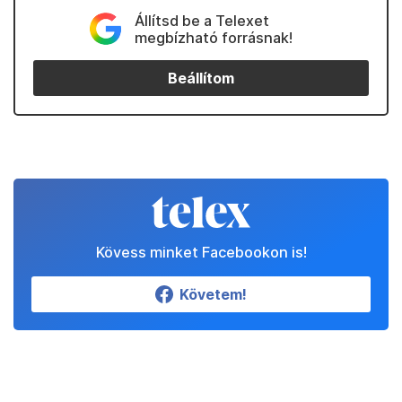
Állítsd be a Telexet
megbízható forrásnak!
Beállítom
Kövess minket Facebookon is!
Követem!