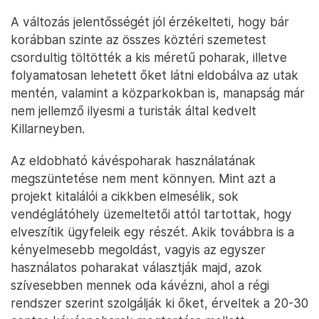
A változás jelentősségét jól érzékelteti, hogy bár
korábban szinte az összes köztéri szemetest
csordultig töltötték a kis méretű poharak, illetve
folyamatosan lehetett őket látni eldobálva az utak
mentén, valamint a közparkokban is, manapság már
nem jellemző ilyesmi a turisták által kedvelt
Killarneyben.
Az eldobható kávéspoharak használatának
megszüntetése nem ment könnyen. Mint azt a
projekt kitalálói a cikkben elmesélik, sok
vendéglátóhely üzemeltetői attól tartottak, hogy
elveszítik ügyfeleik egy részét. Akik továbbra is a
kényelmesebb megoldást, vagyis az egyszer
használatos poharakat választják majd, azok
szívesebben mennek oda kávézni, ahol a régi
rendszer szerint szolgálják ki őket, érveltek a 20-30