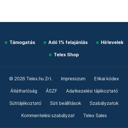
Támogatás
Adó 1% felajánlás
Hírlevelek
Telex Shop
© 2026 Telex.hu Zrt.
Impresszum
Etikai kódex
Átláthatóság
ÁSZF
Adatkezelési tájékoztató
Sütitájékoztató
Süti beállítások
Szabályzatok
Kommentelési szabályzat
Telex Sales