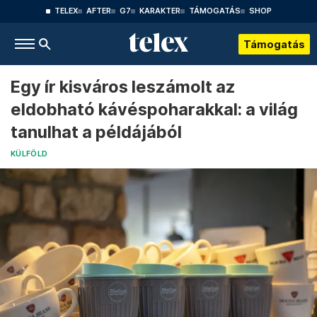
TELEX
AFTER
G7
KARAKTER
TÁMOGATÁS
SHOP
Támogatás
Egy ír kisváros leszámolt az
eldobható kávéspoharakkal: a világ
tanulhat a példájából
KÜLFÖLD