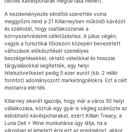
centes kávéspoharak megtartása mellett.
A kezdeményezés elindítói szerették volna
meggyőzni mind a 21 Killarneyben működő kávézót
és szállodát, hogy csatlakozzanak a
környezetvédelmi célkitűzéshez. A július végén,
vagyis a turisztikai főszezon közepén bevezetett
változások előkészítését személyes
beszélgetésekkel, oktató videókkal és hosszas
tárgyalásokkal segítették, egy helyi
hitelszövetkezet pedig 5 ezer eurót (kb. 2 millió
forintot) adományozott marketingcélokra. Ezt a célt
mostanra elérték.
Killarney sikerét igazolja, hogy már a város 50 helyi
vállalkozása, köztük egy gyár is végleg száműzte az
eldobható kávéspoharakat, ezért Killian Treacy, a
Luna Deli + Wine munkatársa úgy látja, ha a
városban el lehetett érni ezt az eredményt, akkor