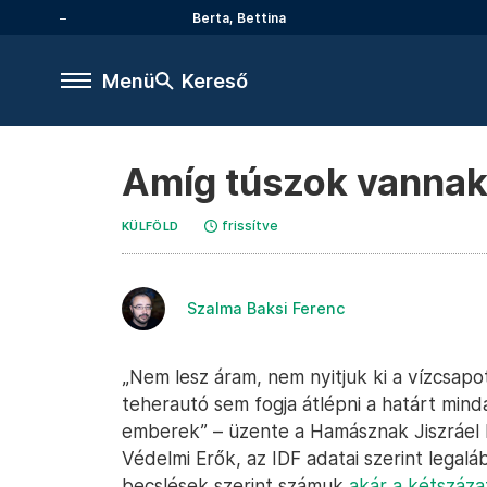
Berta, Bettina
Menü
Kereső
Amíg túszok vannak,
frissítve
KÜLFÖLD
Szalma Baksi Ferenc
„Nem lesz áram, nem nyitjuk ki a vízcsapo
teherautó sem fogja átlépni a határt mind
emberek” – üzente a Hamásznak Jiszráel Ka
Védelmi Erők, az IDF adatai szerint lega
becslések szerint számuk
akár a kétszázat