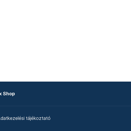
x Shop
datkezelési tájékoztató
zat
Telex Sales