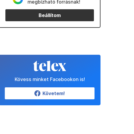
megbízható forrásnak!
Beállítom
Kövess minket Facebookon is!
Követem!