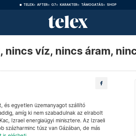
TELEX
AFTER
G7
KARAKTER
TÁMOGATÁS
SHOP
 nincs víz, nincs áram, ni
t, és egyetlen üzemanyagot szállító
addig, amíg ki nem szabadulnak az elrabolt
c, Izrael energiaügyi minisztere. Az Izraeli
lább százharminc túsz van Gázában, de más
 is elérheti
.