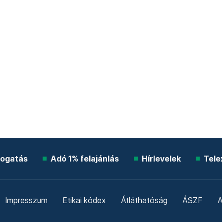
ogatás
Adó 1% felajánlás
Hírlevelek
Tele
Impresszum
Etikai kódex
Átláthatóság
ÁSZF
A
Süti beállítások
Szabályzatok
Kommentelési szabály