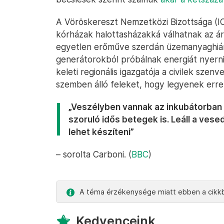
A Vöröskereszt Nemzetközi Bizottsága (IC
kórházak halottasházakká válhatnak az á
egyetlen erőműve szerdán üzemanyaghiány 
generátorokból próbálnak energiát nyerni.
keleti regionális igazgatója a civilek szenve
szemben álló feleket, hogy legyenek erre 
„Veszélyben vannak az inkubátorban
szoruló idős betegek is. Leáll a vese
lehet készíteni”
– sorolta Carboni. (
BBC
)
A téma érzékenysége miatt ebben a cikkb
Kedvenceink