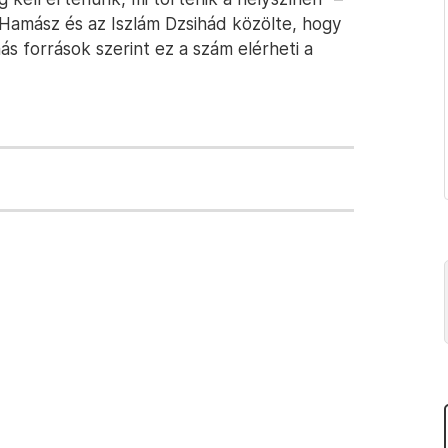
 Hamász és az Iszlám Dzsihád közölte, hogy
s források szerint ez a szám elérheti a