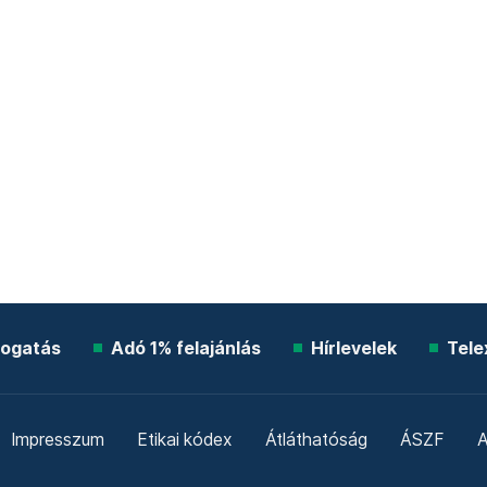
ogatás
Adó 1% felajánlás
Hírlevelek
Tele
Impresszum
Etikai kódex
Átláthatóság
ÁSZF
A
Süti beállítások
Szabályzatok
Kommentelési szabály