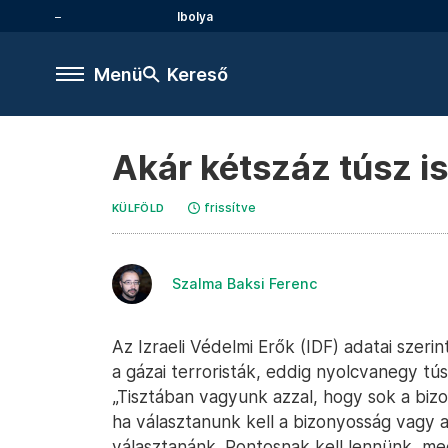
Ibolya
Menü
Kereső
Akár kétszáz túsz i
frissítve
KÜLFÖLD
Szalma Baksi Ferenc
Az Izraeli Védelmi Erők (IDF) adatai szeri
a gázai terroristák, eddig nyolcvanegy tús
„Tisztában vagyunk azzal, hogy sok a bizo
ha választanunk kell a bizonyosság vagy a
választanánk. Pontosnak kell lennünk, meg