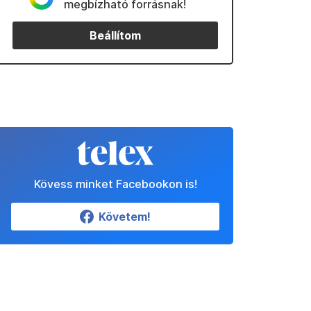
megbízható forrásnak!
Beállítom
Kövess minket Facebookon is!
Követem!