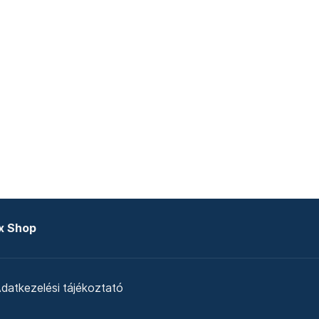
x Shop
datkezelési tájékoztató
zat
Telex Sales