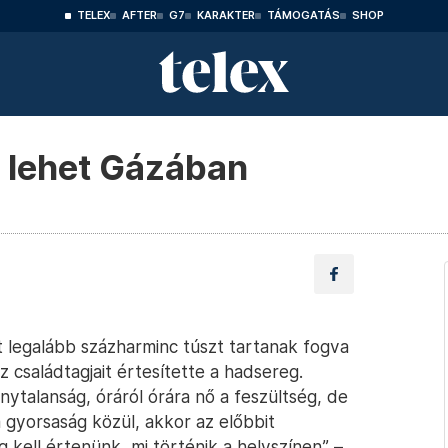
TELEX
AFTER
G7
KARAKTER
TÁMOGATÁS
SHOP
s lehet Gázában
nt legalább százharminc túszt tartanak fogva
z családtagjait értesítette a hadsereg.
nytalanság, óráról órára nő a feszültség, de
 gyorsaság közül, akkor az előbbit
 kell értenünk, mi történik a helyszínen” –