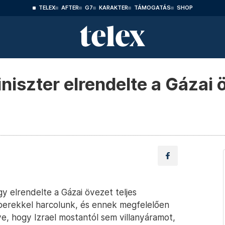
TELEX
AFTER
G7
KARAKTER
TÁMOGATÁS
SHOP
iniszter elrendelte a Gázai 
gy elrendelte a Gázai övezet teljes
mberekkel harcolunk, és ennek megfelelően
e, hogy Izrael mostantól sem villanyáramot,