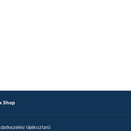
x Shop
datkezelési tájékoztató