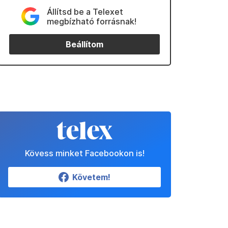
Állítsd be a Telexet
megbízható forrásnak!
Beállítom
Kövess minket Facebookon is!
Követem!