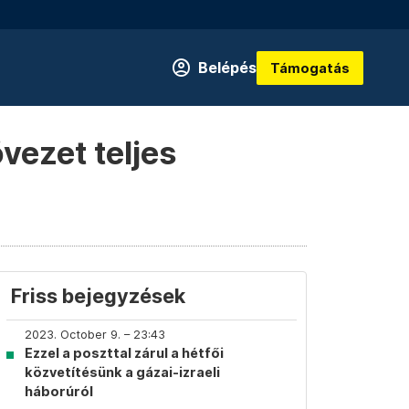
Belépés
Támogatás
övezet teljes
Friss bejegyzések
2023. October 9. – 23:43
Ezzel a poszttal zárul a hétfői
közvetítésünk a gázai-izraeli
háborúról