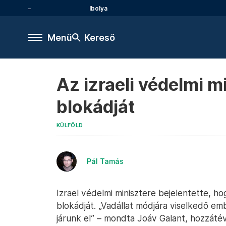
Ibolya
Menü
Kereső
Az izraeli védelmi m
blokádját
KÜLFÖLD
Pál Tamás
Izrael védelmi minisztere bejelentette, ho
blokádját. „Vadállat módjára viselkedő e
járunk el” – mondta Joáv Galant, hozzátév