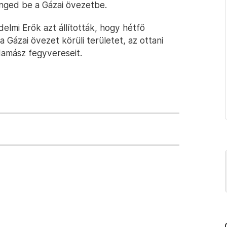
nged be a Gázai övezetbe.
elmi Erők azt állították, hogy hétfő
 Gázai övezet körüli területet, az ottani
Hamász fegyvereseit.