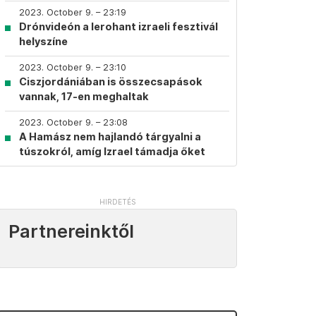
2023. October 9. – 23:19
Drónvideón a lerohant izraeli fesztivál
helyszíne
2023. October 9. – 23:10
Ciszjordániában is összecsapások
vannak, 17-en meghaltak
2023. October 9. – 23:08
A Hamász nem hajlandó tárgyalni a
túszokról, amíg Izrael támadja őket
Partnereinktől