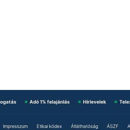
ogatás
Adó 1% felajánlás
Hírlevelek
Tele
Impresszum
Etikai kódex
Átláthatóság
ÁSZF
A