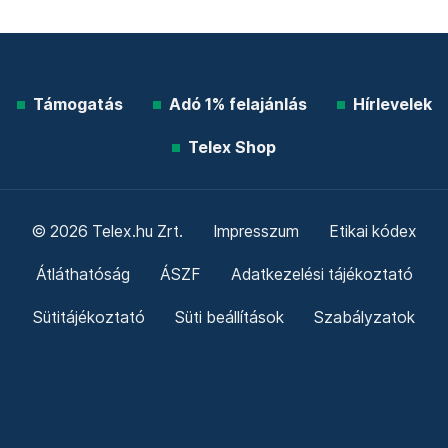
Támogatás
Adó 1% felajánlás
Hírlevelek
Telex Shop
© 2026 Telex.hu Zrt.
Impresszum
Etikai kódex
Átláthatóság
ÁSZF
Adatkezelési tájékoztató
Sütitájékoztató
Süti beállítások
Szabályzatok
Kommentelési szabályzat
Telex Sales