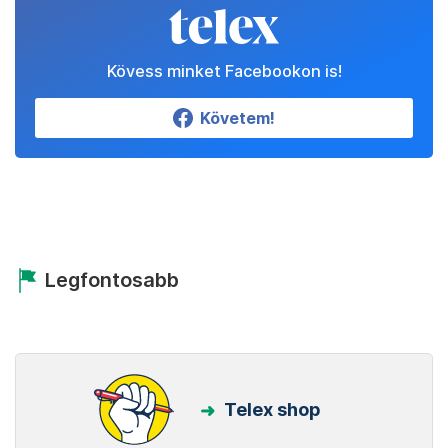
Kövess minket Facebookon is!
Követem!
Legfontosabb
Telex shop