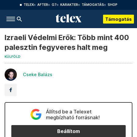
TELEX
AFTER
G7
KARAKTER
TÁMOGATÁS
SHOP
Támogatás
Izraeli Védelmi Erők: Több mint 400
palesztin fegyveres halt meg
KÜLFÖLD
Cseke Balázs
Állítsd be a Telexet
megbízható forrásnak!
Beállítom