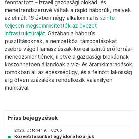
fenntartott – izraeli gazdasági blokád, és
menetrendszerűvé váltak a rapid háborúk, melyek
az elmúlt 16 évben négy alkalommal is
szinte
teljesen megsemmisítették az övezet
infrastruktúráját
. Gázában a háborús
pusztításoknak, a nemzetközi támogatásokat
zsebre vágó Hamász észak-koreai szintű erőforrás-
menedzsmentjének, illetve a gazdasági blokádnak
köszönhetően állandóak a víz- és áramkimaradások,
romokban áll az egészségügy, és a felnőtt lakosság
alig ötven százaléka rendelkezik valamilyen
munkával.
Friss bejegyzések
2023. October 9. – 02:05
Közvetítésünket egy időre lezárjuk