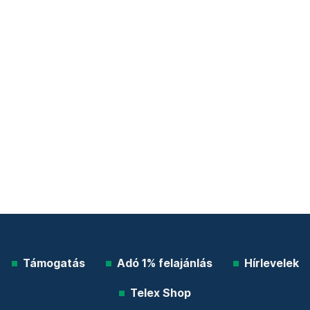
Támogatás
Adó 1% felajánlás
Hírlevelek
Telex Shop