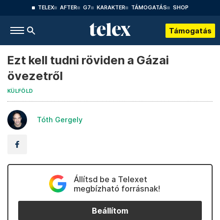
TELEX
AFTER
G7
KARAKTER
TÁMOGATÁS
SHOP
Támogatás
Ezt kell tudni röviden a Gázai
övezetről
KÜLFÖLD
Tóth Gergely
Állítsd be a Telexet
megbízható forrásnak!
Beállítom