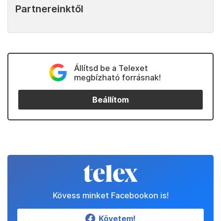
Partnereinktől
Állítsd be a Telexet
megbízható forrásnak!
Beállítom
Kövess minket Facebookon is!
Követem!