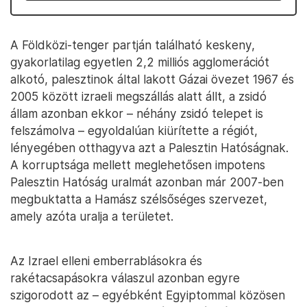
A Földközi-tenger partján található keskeny,
gyakorlatilag egyetlen 2,2 milliós agglomerációt
alkotó, palesztinok által lakott Gázai övezet 1967 és
2005 között izraeli megszállás alatt állt, a zsidó
állam azonban ekkor – néhány zsidó telepet is
felszámolva – egyoldalúan kiürítette a régiót,
lényegében otthagyva azt a Palesztin Hatóságnak.
A korruptsága mellett meglehetősen impotens
Palesztin Hatóság uralmát azonban már 2007-ben
megbuktatta a Hamász szélsőséges szervezet,
amely azóta uralja a területet.
Az Izrael elleni emberrablásokra és
rakétacsapásokra válaszul azonban egyre
szigorodott az – egyébként Egyiptommal közösen