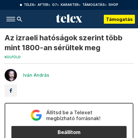
TELEX
AFTER
G7
KARAKTER
TÁMOGATÁS
SHOP
Támogatás
Az izraeli hatóságok szerint több
mint 1800-an sérültek meg
KÜLFÖLD
Iván András
Állítsd be a Telexet
megbízható forrásnak!
Beállítom