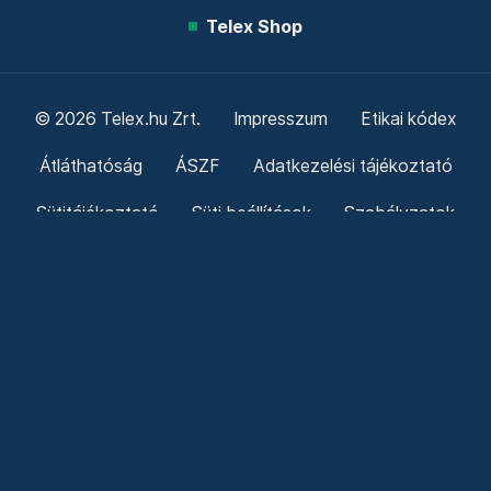
Telex Shop
© 2026 Telex.hu Zrt.
Impresszum
Etikai kódex
Átláthatóság
ÁSZF
Adatkezelési tájékoztató
Sütitájékoztató
Süti beállítások
Szabályzatok
Kommentelési szabályzat
Telex Sales