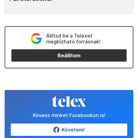
Állítsd be a Telexet
megbízható forrásnak!
Beállítom
Kövess minket Facebookon is!
Követem!