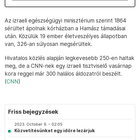
Az izraeli egészségügyi minisztérium szerint 1864
sérültet ápolnak kórházban a Hamász támadásai
után. Közülük 19 ember életveszélyes állapotban
van, 326-an súlyosan megsérültek.
Hivatalos közlés alapján legkevesebb 250-en haltak
meg, de a CNN-nek egy izraeli tisztviselő vasárnap
kora reggel már 300 halálos áldozatról beszélt.
(
CNN
)
Friss bejegyzések
2023. October 9. – 02:05
Közvetítésünket egy időre lezárjuk