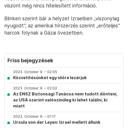
viszont még nincs hitelesített információ.
Blinken szerint bár a helyzet Izraelben „viszonylag
nyugodt”, az amerikai hírszerzés szerint „erőteljes”
harcok folynak a Gázai övezetben.
Friss bejegyzések
2023. October 9. – 02:05
Közvetítésünket egy időre lezárjuk
2023. October 9. – 02:02
Az ENSZ Biztonsági Tanácsa nem tudott dönteni,
az USA szerint valószínűleg ki lehet találni, ki
miatt
2023. October 9. – 01:17
Ursula von der Leyen: Izrael mellett állunk