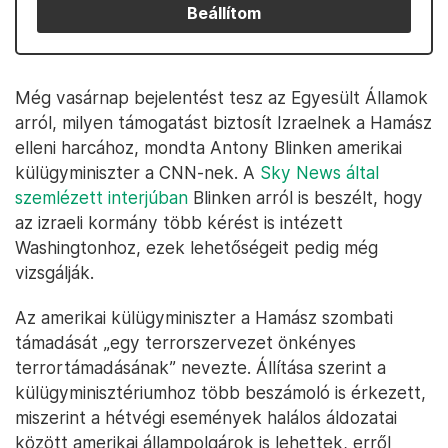
Beállítom
Még vasárnap bejelentést tesz az Egyesült Államok
arról, milyen támogatást biztosít Izraelnek a Hamász
elleni harcához, mondta Antony Blinken amerikai
külügyminiszter a CNN-nek. A
Sky News által
szemlézett interjúban
Blinken arról is beszélt, hogy
az izraeli kormány több kérést is intézett
Washingtonhoz, ezek lehetőségeit pedig még
vizsgálják.
Az amerikai külügyminiszter a Hamász szombati
támadását „egy terrorszervezet önkényes
terrortámadásának” nevezte. Állítása szerint a
külügyminisztériumhoz több beszámoló is érkezett,
miszerint a hétvégi események halálos áldozatai
között amerikai állampolgárok is lehettek, erről