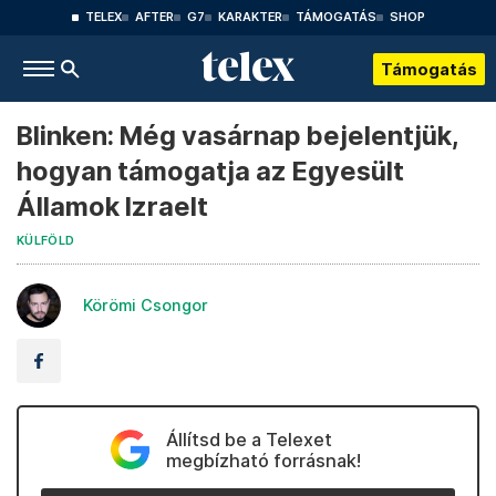
TELEX
AFTER
G7
KARAKTER
TÁMOGATÁS
SHOP
Támogatás
Blinken: Még vasárnap bejelentjük,
hogyan támogatja az Egyesült
Államok Izraelt
KÜLFÖLD
Körömi Csongor
Állítsd be a Telexet
megbízható forrásnak!