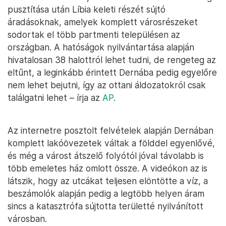
pusztítása után Líbia keleti részét sújtó
áradásoknak, amelyek komplett városrészeket
sodortak el több partmenti településen az
országban. A hatóságok nyilvántartása alapján
hivatalosan 38 halottról lehet tudni, de rengeteg az
eltűnt, a leginkább érintett Dernába pedig egyelőre
nem lehet bejutni, így az ottani áldozatokról csak
találgatni lehet – írja az
AP
.
Az internetre posztolt felvételek alapján Dernában
komplett lakóövezetek váltak a földdel egyenlővé,
és még a várost átszelő folyótól jóval távolabb is
több emeletes ház omlott össze. A videókon az is
látszik, hogy az utcákat teljesen elöntötte a víz, a
beszámolók alapján pedig a legtöbb helyen áram
sincs a katasztrófa sújtotta területté nyilvánított
városban.