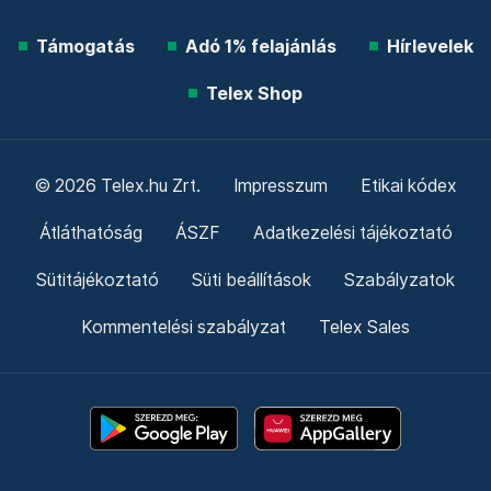
Támogatás
Adó 1% felajánlás
Hírlevelek
Telex Shop
© 2026 Telex.hu Zrt.
Impresszum
Etikai kódex
Átláthatóság
ÁSZF
Adatkezelési tájékoztató
Sütitájékoztató
Süti beállítások
Szabályzatok
Kommentelési szabályzat
Telex Sales