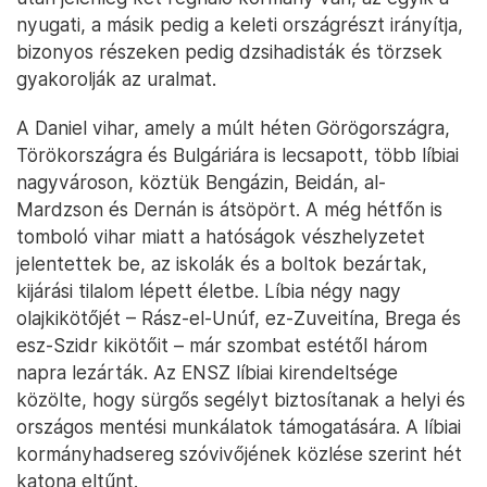
nyugati, a másik pedig a keleti országrészt irányítja,
bizonyos részeken pedig dzsihadisták és törzsek
gyakorolják az uralmat.
A Daniel vihar, amely a múlt héten Görögországra,
Törökországra és Bulgáriára is lecsapott, több líbiai
nagyvároson, köztük Bengázin, Beidán, al-
Mardzson és Dernán is átsöpört. A még hétfőn is
tomboló vihar miatt a hatóságok vészhelyzetet
jelentettek be, az iskolák és a boltok bezártak,
kijárási tilalom lépett életbe. Líbia négy nagy
olajkikötőjét – Rász-el-Unúf, ez-Zuveitína, Brega és
esz-Szidr kikötőit – már szombat estétől három
napra lezárták. Az ENSZ líbiai kirendeltsége
közölte, hogy sürgős segélyt biztosítanak a helyi és
országos mentési munkálatok támogatására. A líbiai
kormányhadsereg szóvivőjének közlése szerint hét
katona eltűnt.