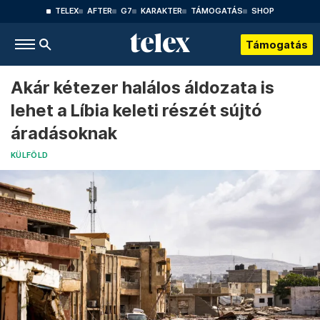
TELEX
AFTER
G7
KARAKTER
TÁMOGATÁS
SHOP
Támogatás
Akár kétezer halálos áldozata is
lehet a Líbia keleti részét sújtó
áradásoknak
KÜLFÖLD