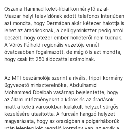
Oszama Hammad kelet-líbiai kormányfő az al-
Maszar helyi televíziónak adott telefonos interjúban
azt mondta, hogy Dermában akár kétezer halottja is
lehet az áradásoknak, a belügyminiszter pedig arról
beszélt, hogy ötezer ember hollétéről nem tudnak.
A Vörös Félhold regionális vezetője ennél
óvatosabban fogalmazott, de még ő is azt mondta,
hogy csak itt 250 áldozattal számolnak.
Az MTI beszámolója szerint a rivális, tripoli kormány
ügyvezető miniszterelnöke, Abdulhamid
Mohammed Dbeibah vasárnap bejelentette, hogy
az állami intézményeket a károk és az áradások
miatt a keleti városokban kialakult helyzet sürgős
kezelésére utasította. A furcsán hangzó helyzet
magyarázata, hogy az országban a polgárháborúk
után jelenleg két regnáló kormány van, az egyik a