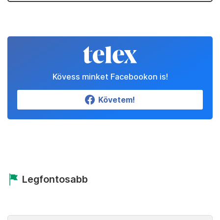
Kövess minket Facebookon is!
Követem!
Legfontosabb