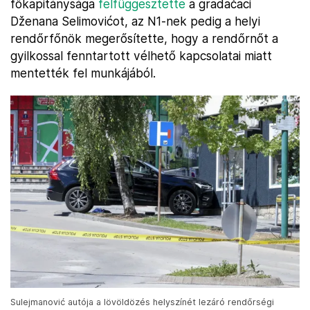
főkapitánysága
felfüggesztette
a gradačaci
Dženana Selimovićot, az N1-nek pedig a helyi
rendőrfőnök megerősítette, hogy a rendőrnőt a
gyilkossal fenntartott vélhető kapcsolatai miatt
mentették fel munkájából.
Sulejmanović autója a lövöldözés helyszínét lezáró rendőrségi