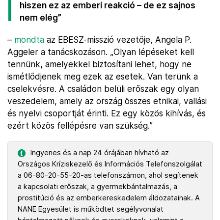
hiszen ez az emberi reakció – de ez sajnos
nem elég”
–
mondta
az EBESZ-misszió vezetője, Angela P.
Aggeler a tanácskozáson. „Olyan lépéseket kell
tennünk, amelyekkel biztosítani lehet, hogy ne
ismétlődjenek meg ezek az esetek. Van terünk a
cselekvésre. A családon belüli erőszak egy olyan
veszedelem, amely az ország összes etnikai, vallási
és nyelvi csoportját érinti. Ez egy közös kihívás, és
ezért közös fellépésre van szükség.”
Ingyenes és a nap 24 órájában hívható az
Országos Kríziskezelő és Információs Telefonszolgálat
a 06-80-20-55-20-as telefonszámon, ahol segítenek
a kapcsolati erőszak, a gyermekbántalmazás, a
prostitúció és az emberkereskedelem áldozatainak. A
NANE Egyesület is működtet segélyvonalat