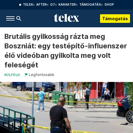
TELEX
AFTER
G7
KARAKTER
TÁMOGATÁS
SHOP
Támogatás
Brutális gyilkosság rázta meg
Boszniát: egy testépítő-influenszer
élő videóban gyilkolta meg volt
feleségét
Legfontosabb
KÜLFÖLD