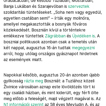
Gradačacban, de később Tuzlában, Mostarban,
Banja Lukában és Szarajevóban is
szerveztek
szolidaritási tüntetéseket. „Soha nem vagy egyedül,
egyetlen csatában sem!” – írták egy molinóra,
amellyel megakasztották a bosnyák főváros
közlekedését. Bosznián kívül a történtekre
emlékezve tüntettek
Zágrábban
és
Újvidéken is
. A
boszniai politikusok azonban csak a temetés után
két nappal, augusztus 16-án tudtak
megegyezni
arról, hogy utólag országos gyásznapot hirdetnek
az események miatt.
Napokkal később, augusztus 20-án azonban újabb
gyilkosság
rázta meg
Boszniát: a Tuzlához közeli
Živinice városában aznap este lövöldözés tört ki
egy családi házban, és mint kiderült, egy férfi ölte
meg előbb a feleségét, majd végzett magával is. Az
N1 információi szerint
az 58 éves Mevludin A. és az