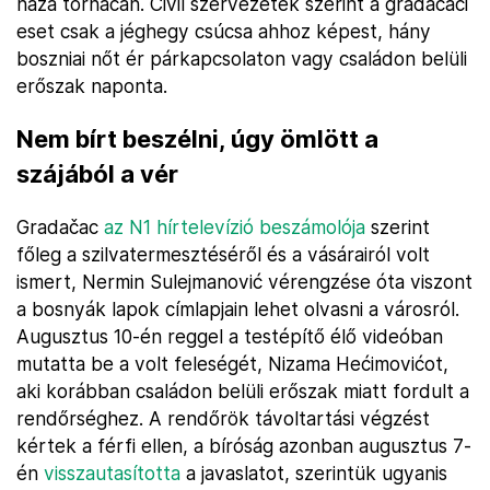
háza tornácán. Civil szervezetek szerint a gradačaci
eset csak a jéghegy csúcsa ahhoz képest, hány
boszniai nőt ér párkapcsolaton vagy családon belüli
erőszak naponta.
Nem bírt beszélni, úgy ömlött a
szájából a vér
Gradačac
az N1 hírtelevízió beszámolója
szerint
főleg a szilvatermesztéséről és a vásárairól volt
ismert, Nermin Sulejmanović vérengzése óta viszont
a bosnyák lapok címlapjain lehet olvasni a városról.
Augusztus 10-én reggel a testépítő élő videóban
mutatta be a volt feleségét, Nizama Hećimovićot,
aki korábban családon belüli erőszak miatt fordult a
rendőrséghez. A rendőrök távoltartási végzést
kértek a férfi ellen, a bíróság azonban augusztus 7-
én
visszautasította
a javaslatot, szerintük ugyanis