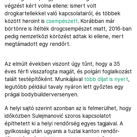
végzést kért volna ellene: ismert volt
drogkartellekkel való kapcsolatairól, és többek
között heroint is
csempészett
. Korábban már
börtönre is ítélték drogcsempészet miatt, 2016-ban
pedig nemzetközi körözést adtak ki ellene, mert
megtámadott egy rendőrt.
Az elmúlt években viszont úgy tűnt, hogy a 35
éves férfi visszafogta magát, és polgári foglalkozást
talált testépítőként. Munkájával
több díjat is nyert
,
legutóbb például tavaly nyáron lett győztes egy
prágai bodybuilderversenyen.
A helyi sajtó szerint azonban az is felmerülhet, hogy
időközben Sulejmanović szoros kapcsolatot
építhetett ki a helyi rendőrség egyes tagjaival. A
gyilkosság után ugyanis a tuzlai kanton rendőr-