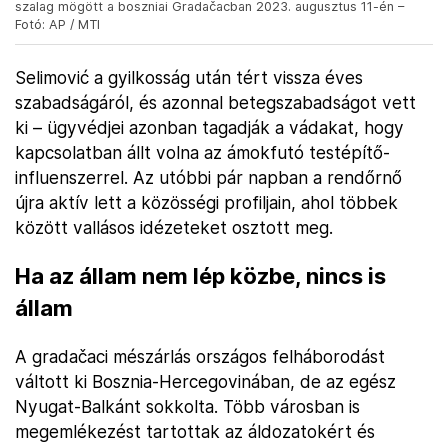
szalag mögött a boszniai Gradačacban 2023. augusztus 11-én –
Fotó: AP / MTI
Selimović a gyilkosság után tért vissza éves
szabadságáról, és azonnal betegszabadságot vett
ki – ügyvédjei azonban tagadják a vádakat, hogy
kapcsolatban állt volna az ámokfutó testépítő-
influenszerrel. Az utóbbi pár napban a rendőrnő
újra aktív lett a közösségi profiljain, ahol többek
között vallásos idézeteket osztott meg.
Ha az állam nem lép közbe, nincs is
állam
A gradačaci mészárlás országos felháborodást
váltott ki Bosznia-Hercegovinában, de az egész
Nyugat-Balkánt sokkolta. Több városban is
megemlékezést tartottak az áldozatokért és