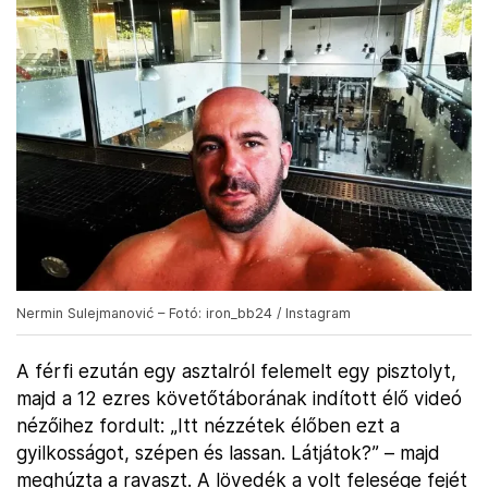
Nermin Sulejmanović – Fotó: iron_bb24 / Instagram
A férfi ezután egy asztalról felemelt egy pisztolyt,
majd a 12 ezres követőtáborának indított élő videó
nézőihez fordult: „Itt nézzétek élőben ezt a
gyilkosságot, szépen és lassan. Látjátok?” – majd
meghúzta a ravaszt. A lövedék a volt felesége fejét