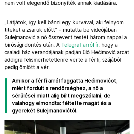
nem volt elegendő bizonyíték annak kiadására.
„Látjátok, így kell bánni egy kurvával, aki felnyom
titeket a zsaruk előtt” – mutatta be videójában
Sulejmanović a nő összevert testét három nappal a
bírósági döntés után. A
Telegraf arról ír
, hogy a
családi ház verandájának padján ülő Hećimović arcát
addigra felismerhetetlenre verte a férfi, szájából
pedig ömlött a vér.
Amikor a férfi arról faggatta Hećimovićot,
miért fordult a rendőrséghez, a nő a
sérülései miatt alig bírt megszólalni, de
valahogy elmondta: féltette magát és a
gyerekét Sulejmanovićtól.