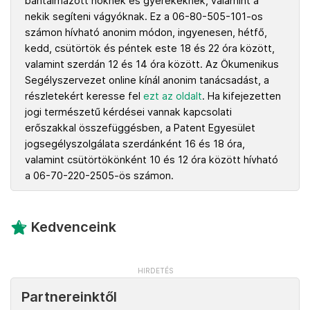
bántalmazott nőknek és gyerekeknek, valamint a
nekik segíteni vágyóknak. Ez a 06-80-505-101-os
számon hívható anonim módon, ingyenesen, hétfő,
kedd, csütörtök és péntek este 18 és 22 óra között,
valamint szerdán 12 és 14 óra között. Az Ökumenikus
Segélyszervezet online kínál anonim tanácsadást, a
részletekért keresse fel
ezt az oldalt
. Ha kifejezetten
jogi természetű kérdései vannak kapcsolati
erőszakkal összefüggésben, a Patent Egyesület
jogsegélyszolgálata szerdánként 16 és 18 óra,
valamint csütörtökönként 10 és 12 óra között hívható
a 06-70-220-2505-ös számon.
Kedvenceink
Partnereinktől