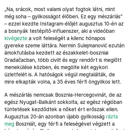
„Na, srácok, most valami olyat fogtok látni, mint
még soha – gyilkosságot élőben. Ez egy mészárlás”
– ezzel kezdte Instagram-élőjét augusztus 10-én az
a bosnyák testépítő-influenszer, aki a videóban
kivégezte
a volt feleségét a kilenc hónapos
gyereke szeme láttára. Nermin Sulejmanović ezután
ámokfutásba kezdett az északkelet-boszniai
Gradačacban, több civilt és egy rendőrt is meglőtt
menekülése közben, és megölte két egykori
üzletfelét is. A hatóságok végül megtalálták, de
mire elkapták volna, a 35 éves férfi öngyilkos lett.
A mészárlás nemcsak Bosznia-Hercegovinát, de az
egész Nyugat-Balkánt sokkolta, az egész régióban
tüntetések kezdődtek a nőket ért erőszak ellen.
Augusztus 20-án azonban újabb gyilkosság
rázta
meg
Boszniát, egy férfi a feleségével végzett a