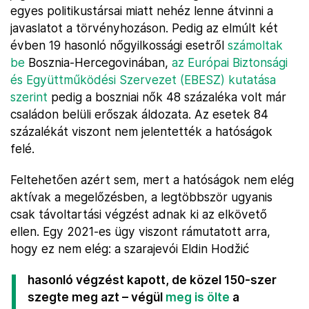
egyes politikustársai miatt nehéz lenne átvinni a
javaslatot a törvényhozáson. Pedig az elmúlt két
évben 19 hasonló nőgyilkossági esetről
számoltak
be
Bosznia-Hercegovinában,
az Európai Biztonsági
és Együttműködési Szervezet (EBESZ) kutatása
szerint
pedig a boszniai nők 48 százaléka volt már
családon belüli erőszak áldozata. Az esetek 84
százalékát viszont nem jelentették a hatóságok
felé.
Feltehetően azért sem, mert a hatóságok nem elég
aktívak a megelőzésben, a legtöbbször ugyanis
csak távoltartási végzést adnak ki az elkövető
ellen. Egy 2021-es ügy viszont rámutatott arra,
hogy ez nem elég: a szarajevói Eldin Hodžić
hasonló végzést kapott, de közel 150-szer
szegte meg azt – végül
meg is ölte
a