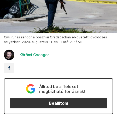
Civil ruhás rendőr a boszniai Gradačacban elkövetett lövöldözés
helyszínén 2023. augusztus 11-én – Fotó: AP / MTI
Körömi Csongor
Állítsd be a Telexet
megbízható forrásnak!
Beállítom