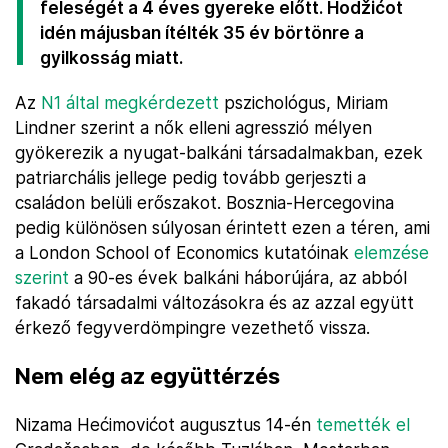
feleségét a 4 éves gyereke előtt. Hodžićot
idén májusban ítélték 35 év börtönre a
gyilkosság miatt.
Az
N1 által megkérdezett
pszichológus, Miriam
Lindner szerint a nők elleni agresszió mélyen
gyökerezik a nyugat-balkáni társadalmakban, ezek
patriarchális jellege pedig tovább gerjeszti a
családon belüli erőszakot. Bosznia-Hercegovina
pedig különösen súlyosan érintett ezen a téren, ami
a London School of Economics kutatóinak
elemzése
szerint
a 90-es évek balkáni háborújára, az abból
fakadó társadalmi változásokra és az azzal együtt
érkező fegyverdömpingre vezethető vissza.
Nem elég az együttérzés
Nizama Hećimovićot augusztus 14-én
temették el