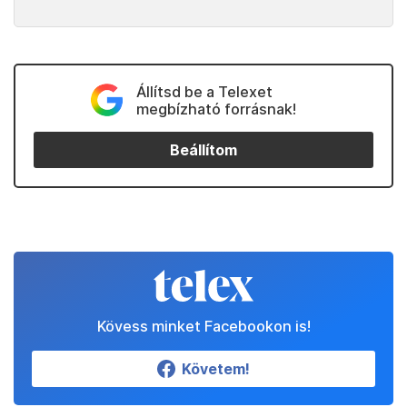
Állítsd be a Telexet
megbízható forrásnak!
Beállítom
Kövess minket Facebookon is!
Követem!