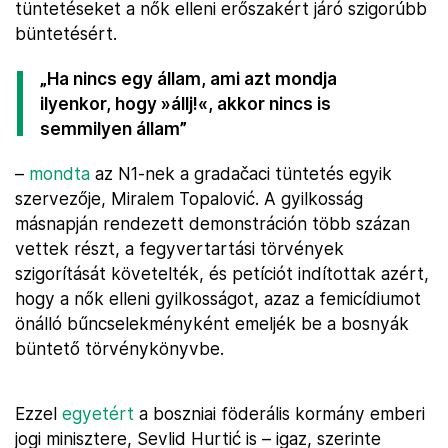
tüntetéseket a nők elleni erőszakért járó szigorúbb
büntetésért.
„Ha nincs egy állam, ami azt mondja
ilyenkor, hogy »állj!«, akkor nincs is
semmilyen állam”
–
mondta
az N1-nek a gradačaci tüntetés egyik
szervezője, Miralem Topalović. A gyilkosság
másnapján rendezett demonstráción több százan
vettek részt, a fegyvertartási törvények
szigorítását követelték, és petíciót indítottak azért,
hogy a nők elleni gyilkosságot, azaz a femicídiumot
önálló bűncselekményként emeljék be a bosnyák
büntető törvénykönyvbe.
Ezzel
egyetért
a boszniai föderális kormány emberi
jogi minisztere, Sevlid Hurtić is – igaz, szerinte