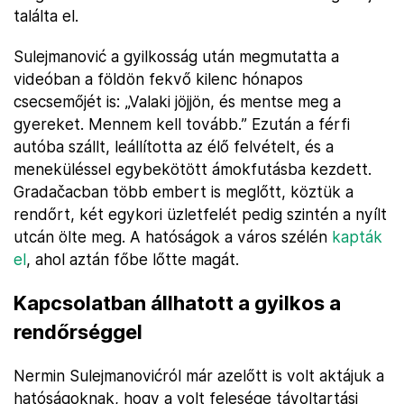
találta el.
Sulejmanović a gyilkosság után megmutatta a
videóban a földön fekvő kilenc hónapos
csecsemőjét is: „Valaki jöjjön, és mentse meg a
gyereket. Mennem kell tovább.” Ezután a férfi
autóba szállt, leállította az élő felvételt, és a
meneküléssel egybekötött ámokfutásba kezdett.
Gradačacban több embert is meglőtt, köztük a
rendőrt, két egykori üzletfelét pedig szintén a nyílt
utcán ölte meg. A hatóságok a város szélén
kapták
el
, ahol aztán főbe lőtte magát.
Kapcsolatban állhatott a gyilkos a
rendőrséggel
Nermin Sulejmanovićról már azelőtt is volt aktájuk a
hatóságoknak, hogy a volt felesége távoltartási