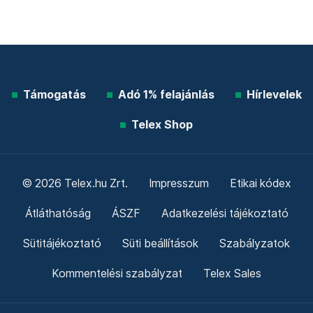
Támogatás
Adó 1% felajánlás
Hírlevelek
Telex Shop
© 2026 Telex.hu Zrt.
Impresszum
Etikai kódex
Átláthatóság
ÁSZF
Adatkezelési tájékoztató
Sütitájékoztató
Süti beállítások
Szabályzatok
Kommentelési szabályzat
Telex Sales