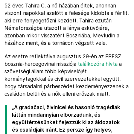
52 éves Tahira C. a nő házában éltek, ahonnan
viszont napokkal azelőtt a felesége kidobta a férfit,
aki erre fenyegetőzni kezdett. Tahira ezután
Németországba utazott a lánya esküvőjére,
azonban mikor visszatért Boszniába, Mevludin a
házához ment, és a tornácon végzett vele.
Az esetre reflektálva augusztus 29-én az EBESZ
bosznia-hercegovinai missziója
találkozóra hívta
a
szövetségi állam több képviselőjét
kormánytagokkal és civil szervezetekkel együtt,
hogy társadalmi párbeszédet kezdeményezzenek a
családon belüli és a nők elleni erőszak miatt.
„A gradačaci, živinicei és hasonló tragédiák
láttán mindannyian elborzadunk, és
együttérzésünket fejezzük ki az áldozatok
és családjaik iránt. Ez persze így helyes,