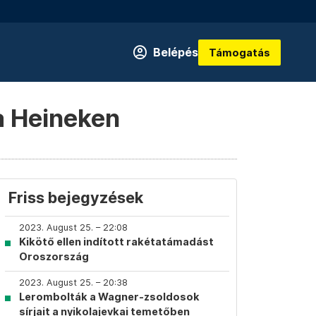
Belépés
Támogatás
 a Heineken
Friss bejegyzések
2023. August 25. – 22:08
Kikötő ellen indított rakétatámadást
Oroszország
2023. August 25. – 20:38
Lerombolták a Wagner-zsoldosok
sírjait a nyikolajevkai temetőben