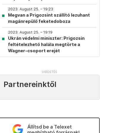
2023. August 25. – 19:23
Megvan a Prigozsint szállító lezuhant
magánrepülő feketedoboza
2023. August 25. – 19:19
Ukrán védelmi miniszter: Prigozsin
feltételezhető halála megtörte a
Wagner-csoport erejét
Partnereinktől
Állítsd be a Telexet
megbízható forrásnak!