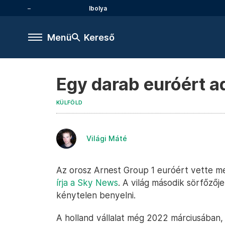
Ibolya
Menü
Kereső
Egy darab euróért ad
KÜLFÖLD
Világi Máté
Az orosz Arnest Group 1 euróért vette me
írja a Sky News
. A világ második sörfőzőj
kénytelen benyelni.
A holland vállalat még 2022 márciusában,