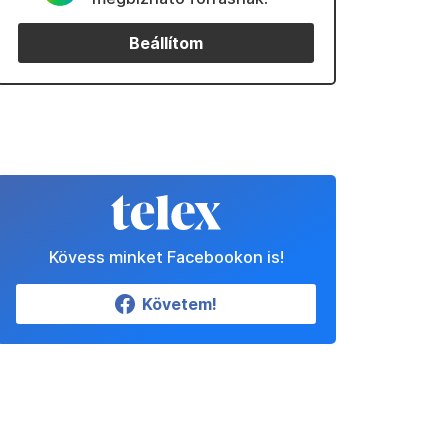
Beállítom
Kövess minket Facebookon is!
Követem!