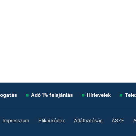
ogatás
Adó 1% felajánlás
Hírlevelek
Tele
Impresszum
Etikai kódex
Átláthatóság
ÁSZF
A
Süti beállítások
Szabályzatok
Kommentelési szabály