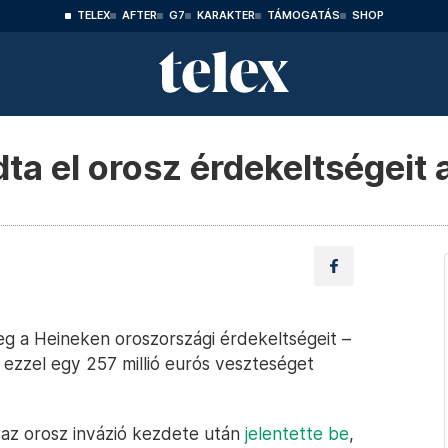
TELEX
AFTER
G7
KARAKTER
TÁMOGATÁS
SHOP
ta el orosz érdekeltségeit
g a Heineken oroszországi érdekeltségeit –
e ezzel egy 257 millió eurós veszteséget
 az orosz invázió kezdete után
jelentette be
,