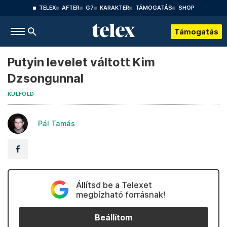
TELEX
AFTER
G7
KARAKTER
TÁMOGATÁS
SHOP
Támogatás
Putyin levelet váltott Kim
Dzsongunnal
KÜLFÖLD
Pál Tamás
Állítsd be a Telexet
megbízható forrásnak!
Beállítom