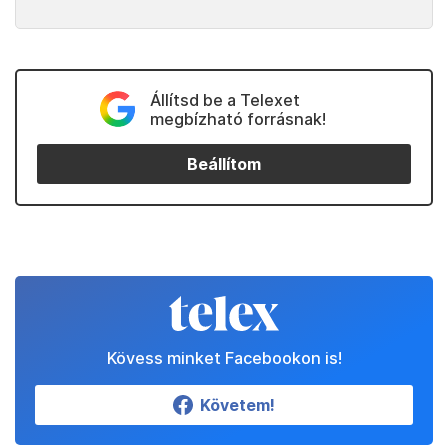
Állítsd be a Telexet
megbízható forrásnak!
Beállítom
Kövess minket Facebookon is!
Követem!