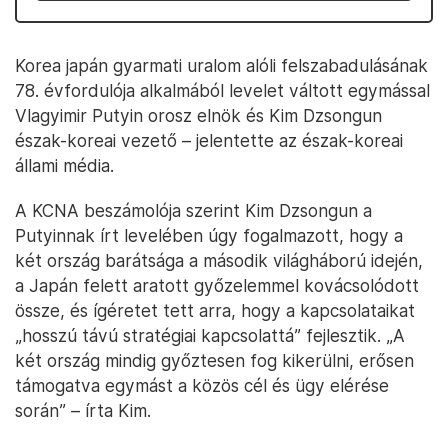
Korea japán gyarmati uralom alóli felszabadulásának
78. évfordulója alkalmából levelet váltott egymással
Vlagyimir Putyin orosz elnök és Kim Dzsongun
észak-koreai vezető – jelentette az észak-koreai
állami média.
A KCNA beszámolója szerint Kim Dzsongun a
Putyinnak írt levelében úgy fogalmazott, hogy a
két ország barátsága a második világháború idején,
a Japán felett aratott győzelemmel kovácsolódott
össze, és ígéretet tett arra, hogy a kapcsolataikat
„hosszú távú stratégiai kapcsolattá” fejlesztik. „A
két ország mindig győztesen fog kikerülni, erősen
támogatva egymást a közös cél és ügy elérése
során” – írta Kim.