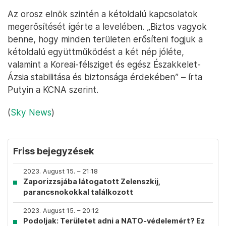
Az orosz elnök szintén a kétoldalú kapcsolatok
megerősítését ígérte a levelében. „Biztos vagyok
benne, hogy minden területen erősíteni fogjuk a
kétoldalú együttműködést a két nép jóléte,
valamint a Koreai-félsziget és egész Északkelet-
Ázsia stabilitása és biztonsága érdekében” – írta
Putyin a KCNA szerint.
(
Sky News
)
Friss bejegyzések
2023. August 15. – 21:18
Zaporizzsjába látogatott Zelenszkij,
parancsnokokkal találkozott
2023. August 15. – 20:12
Podoljak: Területet adni a NATO-védelemért? Ez