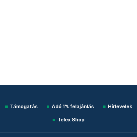
Támogatás
Adó 1% felajánlás
Hírlevelek
Telex Shop