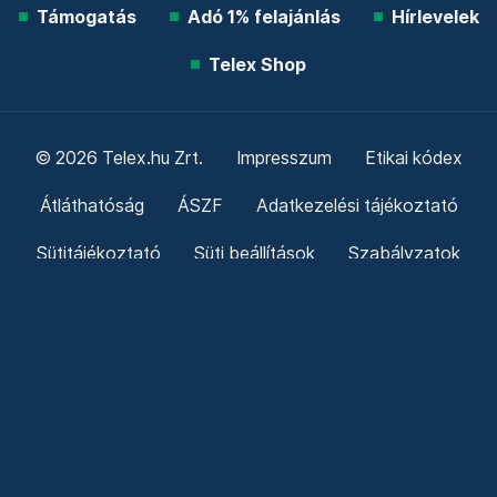
Támogatás
Adó 1% felajánlás
Hírlevelek
Telex Shop
© 2026 Telex.hu Zrt.
Impresszum
Etikai kódex
Átláthatóság
ÁSZF
Adatkezelési tájékoztató
Sütitájékoztató
Süti beállítások
Szabályzatok
Kommentelési szabályzat
Telex Sales