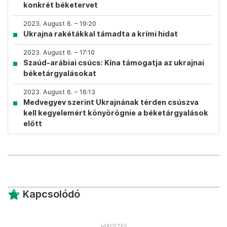
konkrét béketervet
2023. August 6. – 19:20
Ukrajna rakétákkal támadta a krími hidat
2023. August 6. – 17:10
Szaúd-arábiai csúcs: Kína támogatja az ukrajnai
béketárgyalásokat
2023. August 6. – 16:13
Medvegyev szerint Ukrajnának térden csúszva
kell kegyelemért könyörögnie a béketárgyalások
előtt
Kapcsolódó