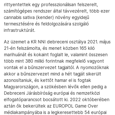
rittyentettek egy professzionálisan felszerelt,
számítógépes rendszer által távvezérelt, több ezer
cannabis sativa (kender) növény egyidejű
termesztésére és feldolgozására szolgáló
infrastruktúrát.
Az üzemet a KR NNI debreceni osztálya 2021. május
21-én felszámolta, és menet közben 165 kiló
marihuánát és kokaint foglalt le, valamint összesen
több mint 380 millió forintnak megfelelő vagyont
vontak el a bűnszervezet tagjaitól. A nyomozóknak
akkor a bűnszervezet mind a hét tagját sikerült
azonosítaniuk, és kettőt hamar el is fogtak
Magyarországon, a szökésben lévők ellen pedig a
Debreceni Járásbíróság európai és nemzetközi
elfogatóparancsot bocsátott ki. 2022 októberében
aztán ők bekerültek az EUROPOL Game Over
médiakampányába is a legkeresettebb 54 európai