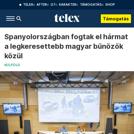
TELEX
AFTER
G7
KARAKTER
TÁMOGATÁS
SHOP
Támogatás
Spanyolországban fogtak el hármat
a legkeresettebb magyar bűnözők
közül
KÜLFÖLD