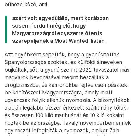
bűnöző közé, ami
azért volt egyedülálló, mert korábban
sosem fordult még elő, hogy
Magyarországról egyszerre öten is
szerepeljenek a Most Wanted-listán.
Azt egyébként sejtették, hogy a gyanúsítottak
Spanyolországba szöktek, és külföldi álneveken
bujkáltak, sőt, a gyanú szerint 2022 tavaszától más
magyarok bevonásával megint beszálltak a
drogbizniszbe, és kamionokba rejtve csempésztek
be kábítószert Magyarországra, amely miatt
ugyancsak folyik ellenük nyomozás. A bizonyítékok
alapján legalább tízszer érkezett szállítmány tőlük,
és összesen 100 kiló marihuánát és 10 kiló kokaint
hoztak be az országba. Tavaly novemberben ennek
egy részét lefoglalták a nyomozók, amikor Zala