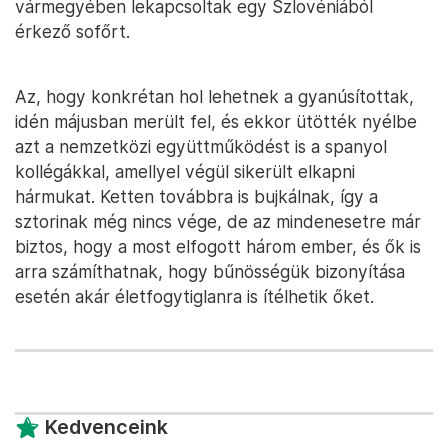
vármegyében lekapcsoltak egy Szlovéniából
érkező sofőrt.
Az, hogy konkrétan hol lehetnek a gyanúsítottak,
idén májusban merült fel, és ekkor ütötték nyélbe
azt a nemzetközi együttműködést is a spanyol
kollégákkal, amellyel végül sikerült elkapni
hármukat. Ketten továbbra is bujkálnak, így a
sztorinak még nincs vége, de az mindenesetre már
biztos, hogy a most elfogott három ember, és ők is
arra számíthatnak, hogy bűnösségük bizonyítása
esetén akár életfogytiglanra is ítélhetik őket.
Kedvenceink