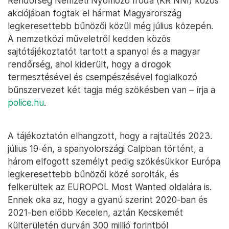
Rendőrség Nemzeti Nyomozó Iroda (KR NNI) közös
akciójában fogtak el hármat Magyarország
legkeresettebb bűnözői közül még július közepén.
A nemzetközi műveletről kedden közös
sajtótájékoztatót tartott a spanyol és a magyar
rendőrség, ahol kiderült, hogy a drogok
termesztésével és csempészésével foglalkozó
bűnszervezet két tagja még szökésben van – írja a
police.hu
.
A tájékoztatón elhangzott, hogy a rajtaütés 2023.
július 19-én, a spanyolországi Calpban történt, a
három elfogott személyt pedig szökésükkor Európa
legkeresettebb bűnözői közé sorolták, és
felkerültek az EUROPOL Most Wanted oldalára is.
Ennek oka az, hogy a gyanú szerint 2020-ban és
2021-ben előbb Kecelen, aztán Kecskemét
külterületén durván 300 millió forintból