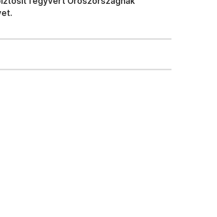
iztosít fegyvert Oroszországnak
et.