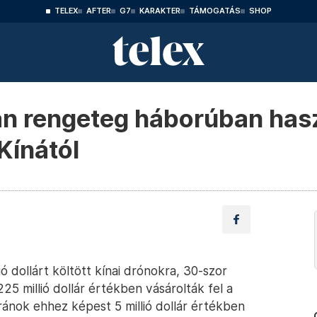
TELEX
AFTER
G7
KARAKTER
TÁMOGATÁS
SHOP
an rengeteg háborúban ha
Kínától
ó dollárt költött kínai drónokra, 30-szor
225 millió dollár értékben vásárolták fel a
ránok ehhez képest 5 millió dollár értékben