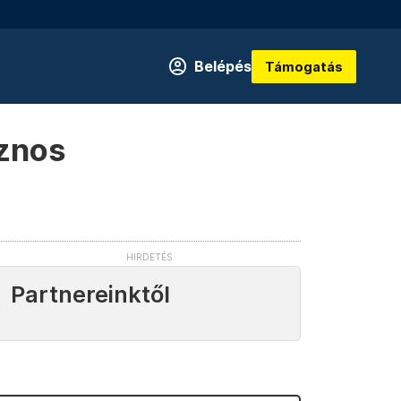
Belépés
Támogatás
sznos
Partnereinktől