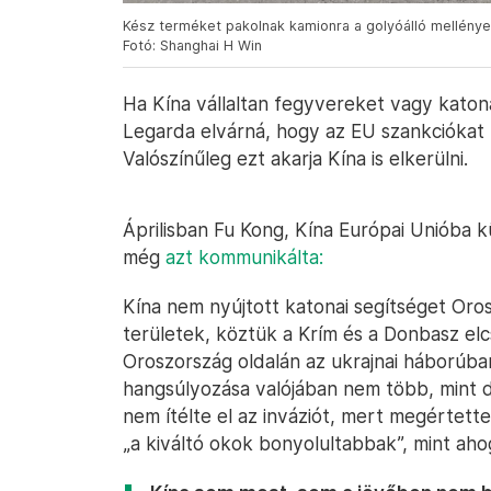
Kész terméket pakolnak kamionra a golyóálló mellények
Fotó: Shanghai H Win
Ha Kína vállaltan fegyvereket vagy katon
Legarda elvárná, hogy az EU szankciókat
Valószínűleg ezt akarja Kína is elkerülni.
Áprilisban Fu Kong, Kína Európai Unióba k
még
azt kommunikálta:
Kína nem nyújtott katonai segítséget Oros
területek, köztük a Krím és a Donbasz elcs
Oroszország oldalán az ukrajnai háborúban
hangsúlyozása valójában nem több, mint d
nem ítélte el az inváziót, mert megértette
„a kiváltó okok bonyolultabbak”, mint ah