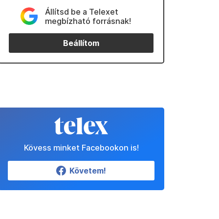
Állítsd be a Telexet
megbízható forrásnak!
Beállítom
Kövess minket Facebookon is!
Követem!