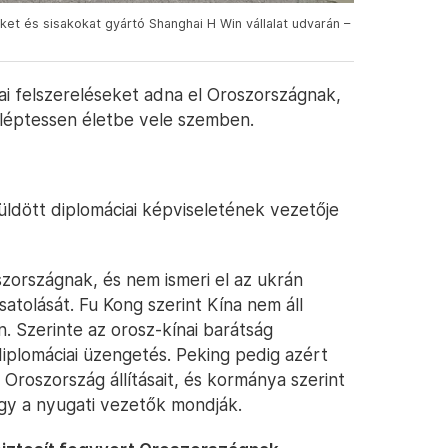
et és sisakokat gyártó Shanghai H Win vállalat udvarán –
ai felszereléseket adna el Oroszországnak,
 léptessen életbe vele szemben.
üldött diplomáciai képviseletének vezetője
zországnak, és nem ismeri el az ukrán
atolását. Fu Kong szerint Kína nem áll
. Szerinte az orosz-kínai barátság
iplomáciai üzengetés. Peking pedig azért
 Oroszország állításait, és kormánya szerint
ogy a nyugati vezetők mondják.