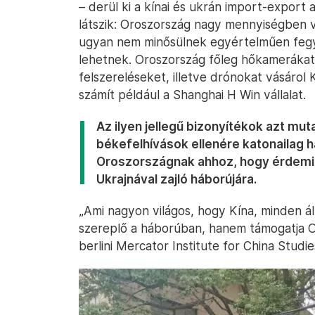
– derül ki a kínai és ukrán import-export a
látszik: Oroszország nagy mennyiségben vá
ugyan nem minősülnek egyértelműen feg
lehetnek. Oroszország főleg hőkamerákat,
felszereléseket, illetve drónokat vásárol 
számít például a Shanghai H Win vállalat.
Az ilyen jellegű bizonyítékok azt mut
békefelhívások ellenére katonailag h
Oroszországnak ahhoz, hogy érdemi 
Ukrajnával zajló háborújára.
„Ami nagyon világos, hogy Kína, minden ál
szereplő a háborúban, hanem támogatja 
berlini Mercator Institute for China Studi