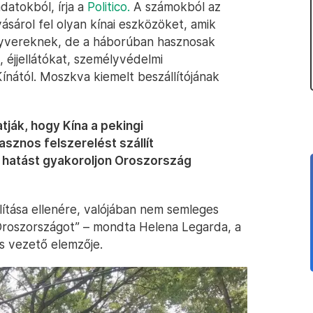
datokból, írja a
Politico.
A számokból az
sárol fel olyan kínai eszközöket, amik
yvereknek, de a háborúban hasznosak
 éjjellátókat, személyvédelmi
Kínától. Moszkva kiemelt beszállítójának
atják, hogy Kína a pekingi
asznos felszerelést szállít
hatást gyakoroljon Oroszország
lítása ellenére, valójában nem semleges
Oroszországot” – mondta Helena Legarda, a
es vezető elemzője.