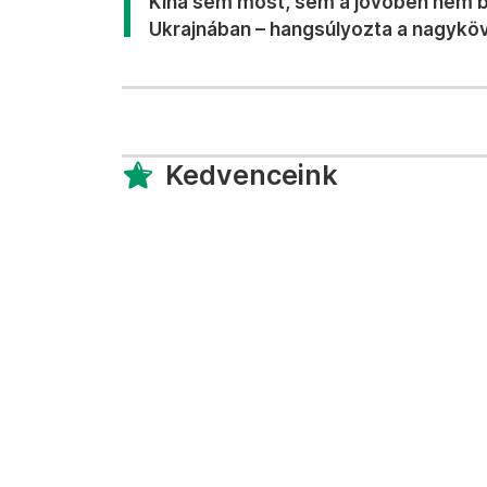
Kína sem most, sem a jövőben nem b
Ukrajnában – hangsúlyozta a nagyköv
Kedvenceink