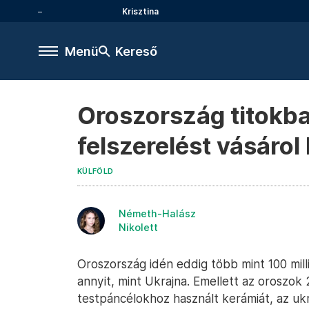
Krisztina
Menü
Kereső
Oroszország titokb
felszerelést vásárol 
KÜLFÖLD
Németh-Halász
Nikolett
Oroszország idén eddig több mint 100 milli
annyit, mint Ukrajna. Emellett az oroszok 
testpáncélokhoz használt kerámiát, az uk