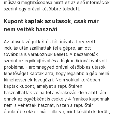
műszaki meghibásodása miatt ez az első információk
szerint egy órával későbbre tolódott.
Kupont kaptak az utasok, csak már
nem vették hasznát
Az utasok végül két és fél órával a tervezett
indulás után szállhattak fel a gépre, ám ott
továbbra is várakozniuk kellett. A beszámolók
szerint az egyik ajtóval és a légkondicionálóval volt
probléma. Háromnegyed órával később az utasok
lehetőséget kaptak arra, hogy legalább a gép mellé
kimehessenek levegőzni. Nem sokkal korábban
kaptak kupont, amelyet a repülőtéren
használhattak volna fel a várakozás ideje alatt, ám
ennek az egyébként is csekély 4 frankos kuponnak
nem is vehették hasznát, hiszen a repülőtér
épületébe ekkor már – illetve, mint később kiderült,