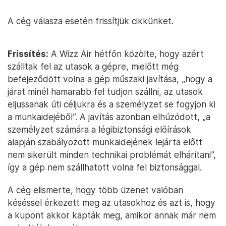
A cég válasza esetén frissítjük cikkünket.
Frissítés:
A Wizz Air hétfőn közölte, hogy azért
szálltak fel az utasok a gépre, mielőtt még
befejeződött volna a gép műszaki javítása, „hogy a
járat minél hamarabb fel tudjon szállni, az utasok
eljussanak úti céljukra és a személyzet se fogyjon ki
a munkaidejéből”. A javítás azonban elhúzódott, „a
személyzet számára a légibiztonsági előírások
alapján szabályozott munkaidejének lejárta előtt
nem sikerült minden technikai problémát elhárítani”,
így a gép nem szállhatott volna fel biztonsággal.
A cég elismerte, hogy több üzenet valóban
késéssel érkezett meg az utasokhoz és azt is, hogy
a kupont akkor kapták meg, amikor annak már nem