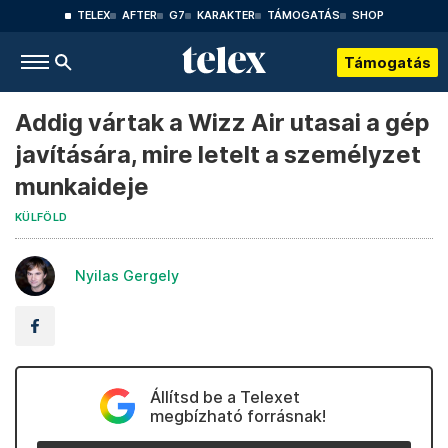
TELEX
AFTER
G7
KARAKTER
TÁMOGATÁS
SHOP
Támogatás
Addig vártak a Wizz Air utasai a gép
javítására, mire letelt a személyzet
munkaideje
KÜLFÖLD
Nyilas Gergely
Állítsd be a Telexet
megbízható forrásnak!