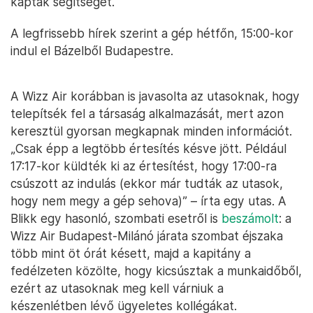
kaptak segítséget.
A legfrissebb hírek szerint a gép hétfőn, 15:00-kor
indul el Bázelből Budapestre.
A Wizz Air korábban is javasolta az utasoknak, hogy
telepítsék fel a társaság alkalmazását, mert azon
keresztül gyorsan megkapnak minden információt.
„Csak épp a legtöbb értesítés késve jött. Például
17:17-kor küldték ki az értesítést, hogy 17:00-ra
csúszott az indulás (ekkor már tudták az utasok,
hogy nem megy a gép sehova)” – írta egy utas. A
Blikk egy hasonló, szombati esetről is
beszámolt
: a
Wizz Air Budapest-Milánó járata szombat éjszaka
több mint öt órát késett, majd a kapitány a
fedélzeten közölte, hogy kicsúsztak a munkaidőből,
ezért az utasoknak meg kell várniuk a
készenlétben lévő ügyeletes kollégákat.