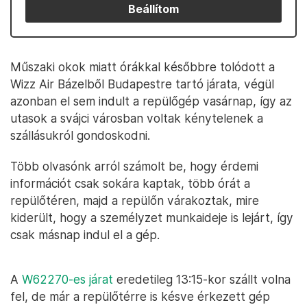
Beállítom
Műszaki okok miatt órákkal későbbre tolódott a
Wizz Air Bázelből Budapestre tartó járata, végül
azonban el sem indult a repülőgép vasárnap, így az
utasok a svájci városban voltak kénytelenek a
szállásukról gondoskodni.
Több olvasónk arról számolt be, hogy érdemi
információt csak sokára kaptak, több órát a
repülőtéren, majd a repülőn várakoztak, mire
kiderült, hogy a személyzet munkaideje is lejárt, így
csak másnap indul el a gép.
A
W62270-es járat
eredetileg 13:15-kor szállt volna
fel, de már a repülőtérre is késve érkezett gép