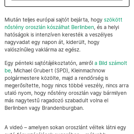
Miután teljes európai sajtót bejárta, hogy
szökött
nőstény oroszlán kószálhat Berlinben
, és a helyi
hatóságok is intenzíven keresték a veszélyes
nagyvadat egy napon át, kiderült, hogy
valószínűleg vaklárma az egész.
Egy pénteki sajtótájékoztatón, amiről
a Bild számolt
be
, Michael Grubert (SPD), Kleinmachnow
polgármestere közölte, majd a rendőrség is
megerősítette, hogy nincs többé veszély, nincs arra
utaló nyom, hogy nőstény oroszlán vagy bármilyen
más nagytestű ragadozó szabadult volna el
Berlinben vagy Brandenburgban.
A videó – amelyen sokan oroszlánt véltek látni egy