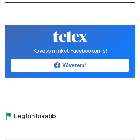
Kövess minket Facebookon is!
Követem!
Legfontosabb