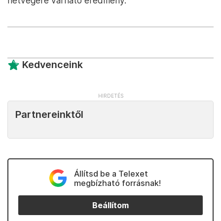
hétvégére várható eredmény.
Kedvenceink
Partnereinktől
Állítsd be a Telexet
megbízható forrásnak!
Beállítom