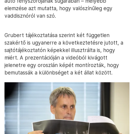
autó fényszórójának sugarában – mélyebb
elemzése azt mutatta, hogy valószínűleg egy
vaddisznóról van szó.
Grubert tájékoztatása szerint két független
szakértő is ugyanerre a következtetésre jutott, a
sajtótájékoztatón képekkel illusztrálta is, hogy
miért. A prezentációján a videóból kivágott
jelenetre egy oroszlán képét montírozták, hogy
bemutassák a különbséget a két állat között.