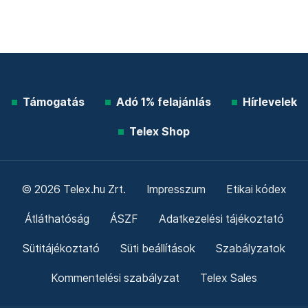
Támogatás
Adó 1% felajánlás
Hírlevelek
Telex Shop
© 2026 Telex.hu Zrt.
Impresszum
Etikai kódex
Átláthatóság
ÁSZF
Adatkezelési tájékoztató
Sütitájékoztató
Süti beállítások
Szabályzatok
Kommentelési szabályzat
Telex Sales