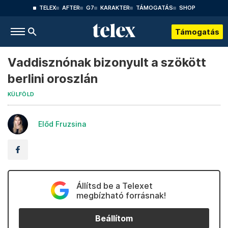
TELEX
AFTER
G7
KARAKTER
TÁMOGATÁS
SHOP
Támogatás
Vaddisznónak bizonyult a szökött
berlini oroszlán
KÜLFÖLD
Előd Fruzsina
Állítsd be a Telexet
megbízható forrásnak!
Beállítom