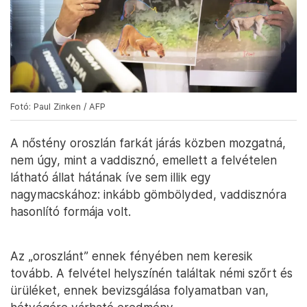
Fotó: Paul Zinken / AFP
A nőstény oroszlán farkát járás közben mozgatná,
nem úgy, mint a vaddisznó, emellett a felvételen
látható állat hátának íve sem illik egy
nagymacskához: inkább gömbölyded, vaddisznóra
hasonlító formája volt.
Az „oroszlánt” ennek fényében nem keresik
tovább. A felvétel helyszínén találtak némi szőrt és
ürüléket, ennek bevizsgálása folyamatban van,