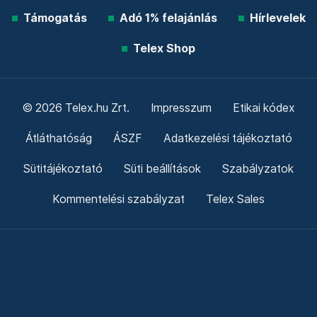
Támogatás
Adó 1% felajánlás
Hírlevelek
Telex Shop
© 2026 Telex.hu Zrt.
Impresszum
Etikai kódex
Átláthatóság
ÁSZF
Adatkezelési tájékoztató
Sütitájékoztató
Süti beállítások
Szabályzatok
Kommentelési szabályzat
Telex Sales