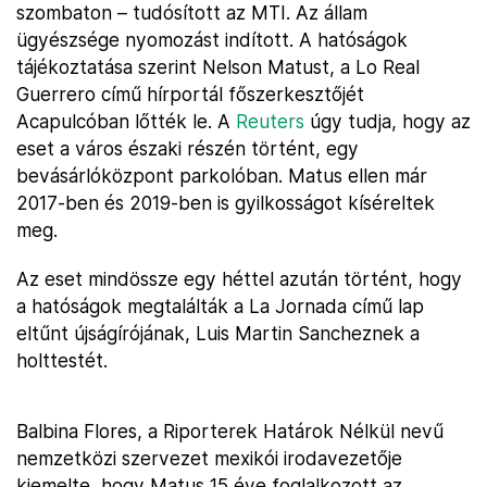
szombaton – tudósított az MTI. Az állam
ügyészsége nyomozást indított. A hatóságok
tájékoztatása szerint Nelson Matust, a Lo Real
Guerrero című hírportál főszerkesztőjét
Acapulcóban lőtték le. A
Reuters
úgy tudja, hogy az
eset a város északi részén történt, egy
bevásárlóközpont parkolóban. Matus ellen már
2017-ben és 2019-ben is gyilkosságot kíséreltek
meg.
Az eset mindössze egy héttel azután történt, hogy
a hatóságok megtalálták a La Jornada című lap
eltűnt újságírójának, Luis Martin Sancheznek a
holttestét.
Balbina Flores, a Riporterek Határok Nélkül nevű
nemzetközi szervezet mexikói irodavezetője
kiemelte, hogy Matus 15 éve foglalkozott az