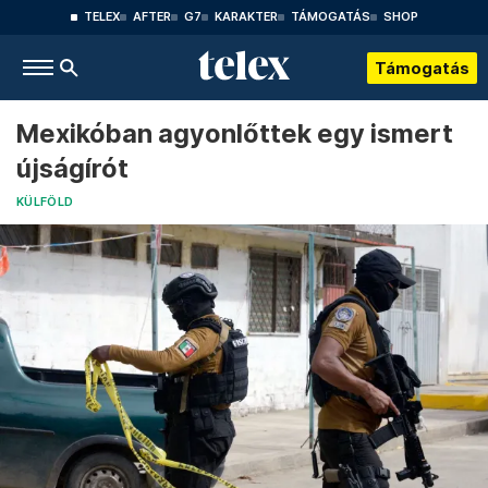
TELEX
AFTER
G7
KARAKTER
TÁMOGATÁS
SHOP
Támogatás
Mexikóban agyonlőttek egy ismert
újságírót
KÜLFÖLD