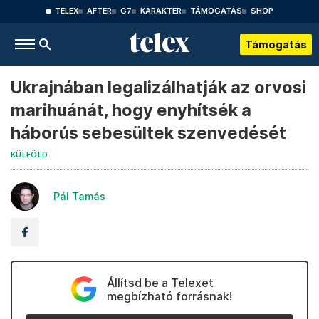
TELEX
AFTER
G7
KARAKTER
TÁMOGATÁS
SHOP
Támogatás
Ukrajnában legalizálhatják az orvosi
marihuánát, hogy enyhítsék a
háborús sebesültek szenvedését
KÜLFÖLD
Pál Tamás
Állítsd be a Telexet
megbízható forrásnak!