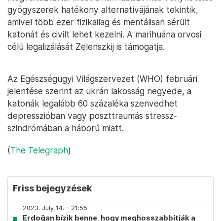
gyógyszerek hatékony alternatívájának tekintik,
amivel több ezer fizikailag és mentálisan sérült
katonát és civilt lehet kezelni. A marihuána orvosi
célú legalizálását Zelenszkij is támogatja.
Az Egészségügyi Világszervezet (WHO) februári
jelentése szerint az ukrán lakosság negyede, a
katonák legalább 60 százaléka szenvedhet
depresszióban vagy poszttraumás stressz-
szindrómában a háború miatt.
(
The Telegraph
)
Friss bejegyzések
2023. July 14. – 21:55
Erdoğan bízik benne, hogy meghosszabbítják a