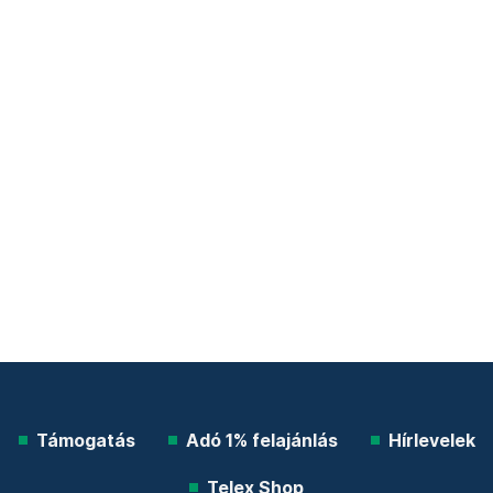
Támogatás
Adó 1% felajánlás
Hírlevelek
Telex Shop