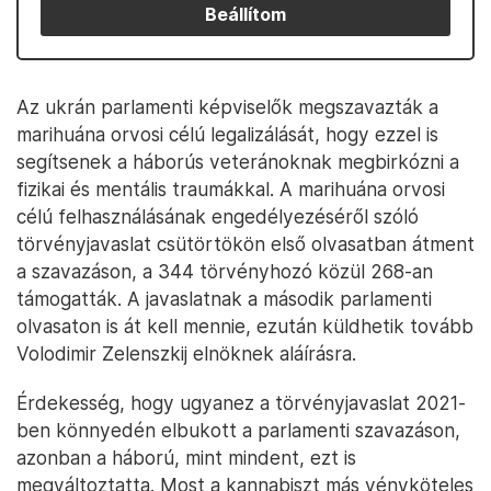
Beállítom
Az ukrán parlamenti képviselők megszavazták a
marihuána orvosi célú legalizálását, hogy ezzel is
segítsenek a háborús veteránoknak megbirkózni a
fizikai és mentális traumákkal. A marihuána orvosi
célú felhasználásának engedélyezéséről szóló
törvényjavaslat csütörtökön első olvasatban átment
a szavazáson, a 344 törvényhozó közül 268-an
támogatták. A javaslatnak a második parlamenti
olvasaton is át kell mennie, ezután küldhetik tovább
Volodimir Zelenszkij elnöknek aláírásra.
Érdekesség, hogy ugyanez a törvényjavaslat 2021-
ben könnyedén elbukott a parlamenti szavazáson,
azonban a háború, mint mindent, ezt is
megváltoztatta. Most a kannabiszt más vényköteles