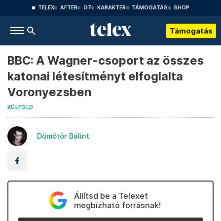
TELEX
AFTER
G7
KARAKTER
TÁMOGATÁS
SHOP
Támogatás
BBC: A Wagner-csoport az összes
katonai létesítményt elfoglalta
Voronyezsben
KÜLFÖLD
Dömötör Bálint
Állítsd be a Telexet
megbízható forrásnak!