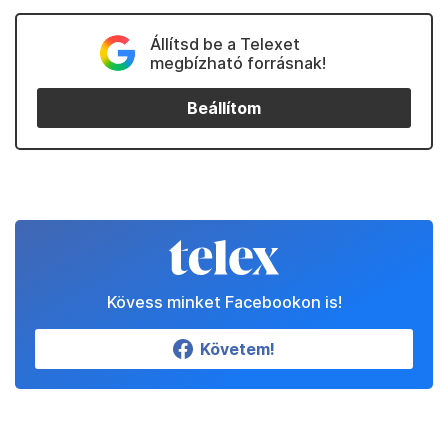
Állítsd be a Telexet
megbízható forrásnak!
Beállítom
Kövess minket Facebookon is!
Követem!