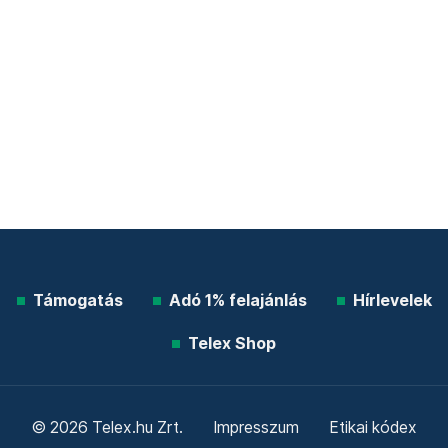
Támogatás
Adó 1% felajánlás
Hírlevelek
Telex Shop
© 2026 Telex.hu Zrt.
Impresszum
Etikai kódex