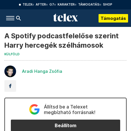
TELEX
AFTER
G7
KARAKTER
TÁMOGATÁS
SHOP
Támogatás
A Spotify podcastfelelőse szerint
Harry hercegék szélhámosok
KÜLFÖLD
Aradi Hanga Zsófia
Állítsd be a Telexet
megbízható forrásnak!
Beállítom