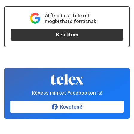
Állítsd be a Telexet
megbízható forrásnak!
Beállítom
Kövess minket Facebookon is!
Követem!