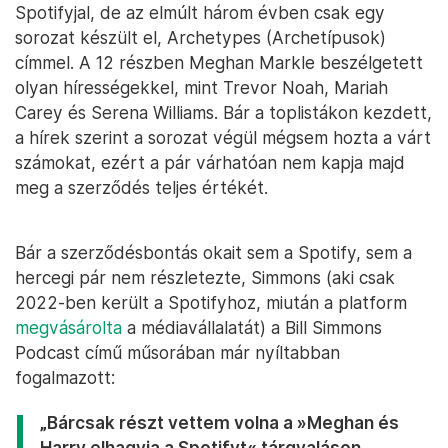
Spotifyjal, de az elmúlt három évben csak egy
sorozat készült el, Archetypes (Archetípusok)
címmel. A 12 részben Meghan Markle beszélgetett
olyan hírességekkel, mint Trevor Noah, Mariah
Carey és Serena Williams. Bár a toplistákon kezdett,
a hírek szerint a sorozat végül mégsem hozta a várt
számokat, ezért a pár várhatóan nem kapja majd
meg a szerződés teljes értékét.
Bár a szerződésbontás okait sem a Spotify, sem a
hercegi pár nem részletezte, Simmons (aki csak
2022-ben került a Spotifyhoz, miután a platform
megvásárolta
a médiavállalatát) a Bill Simmons
Podcast című műsorában már nyíltabban
fogalmazott:
„Bárcsak részt vettem volna a »Meghan és
Harry elhagyja a Spotifyt« tárgyaláson.