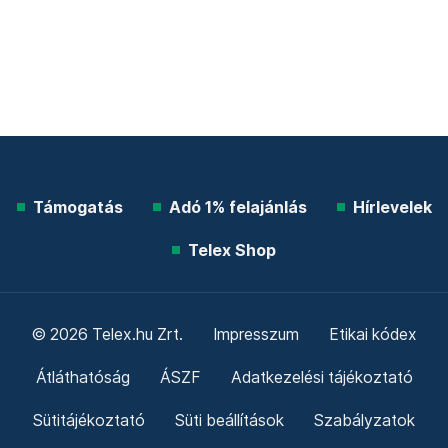
Támogatás
Adó 1% felajánlás
Hírlevelek
Telex Shop
© 2026 Telex.hu Zrt.
Impresszum
Etikai kódex
Átláthatóság
ÁSZF
Adatkezelési tájékoztató
Sütitájékoztató
Süti beállítások
Szabályzatok