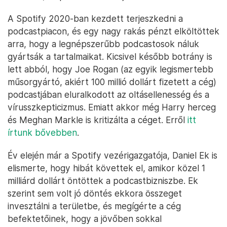
A Spotify 2020-ban kezdett terjeszkedni a
podcastpiacon, és egy nagy rakás pénzt elköltöttek
arra, hogy a legnépszerűbb podcastosok náluk
gyártsák a tartalmaikat. Kicsivel később botrány is
lett abból, hogy Joe Rogan (az egyik legismertebb
műsorgyártó, akiért 100 millió dollárt fizetett a cég)
podcastjában eluralkodott az oltásellenesség és a
vírusszkepticizmus. Emiatt akkor még Harry herceg
és Meghan Markle is kritizálta a céget. Erről
itt
írtunk bővebben
.
Év elején már a Spotify vezérigazgatója, Daniel Ek is
elismerte, hogy hibát követtek el, amikor közel 1
milliárd dollárt öntöttek a podcastbizniszbe. Ek
szerint sem volt jó döntés ekkora összeget
invesztálni a területbe, és megígérte a cég
befektetőinek, hogy a jövőben sokkal