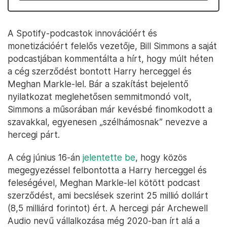
A Spotify-podcastok innovációért és
monetizációért felelős vezetője, Bill Simmons a saját
podcastjában kommentálta a hírt, hogy múlt héten
a cég szerződést bontott Harry herceggel és
Meghan Markle-lel. Bár a szakítást bejelentő
nyilatkozat meglehetősen semmitmondó volt,
Simmons a műsorában már kevésbé finomkodott a
szavakkal, egyenesen „szélhámosnak” nevezve a
hercegi párt.
A cég június 16-án
jelentette be
, hogy közös
megegyezéssel felbontotta a Harry herceggel és
feleségével, Meghan Markle-lel kötött podcast
szerződést, ami becslések szerint 25 millió dollárt
(8,5 milliárd forintot) ért. A hercegi pár Archewell
Audio nevű vállalkozása még 2020-ban írt alá a