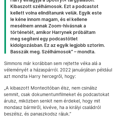
Kibaszott szélhámosok. Ezt a podcastot
kellett volna elindítanunk velük. Egyik este
le kéne innom magam, és el kellene
mesélnem annak Zoom-hívásnak a
történetét, amikor Harrynek próbáltam
meg segíteni egy podcastötlet
kidolgozásban. Ez az egyik legjobb sztorim.
Basszák meg. Szélhámosok” – mondta.
Simmons már korábban sem rejtette véka alá a
véleményét a házaspárról. 2022 januárjában például
azt mondta Harry hercegről, hogy:
„A kibaszott Montecitóban élsz, nem csinálsz
semmit, csak dokumentumfilmeket és podcastokat
árulsz, miközben senkit nem érdekel, hogy mit
mondasz bármiről, kivéve, ha a királyi családról
beszélsz, és panaszkodsz rájuk.”