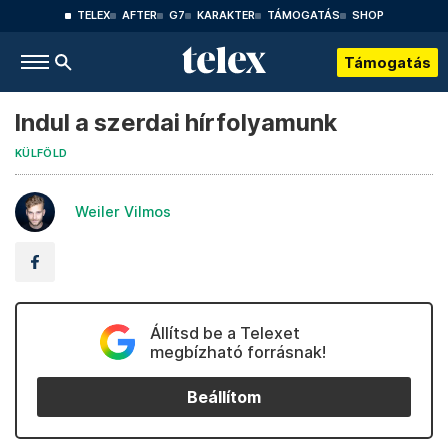
TELEX
AFTER
G7
KARAKTER
TÁMOGATÁS
SHOP
Támogatás
Indul a szerdai hírfolyamunk
KÜLFÖLD
Weiler Vilmos
Állítsd be a Telexet
megbízható forrásnak!
Beállítom