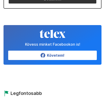
Kövess minket Facebookon is!
Követem!
Legfontosabb