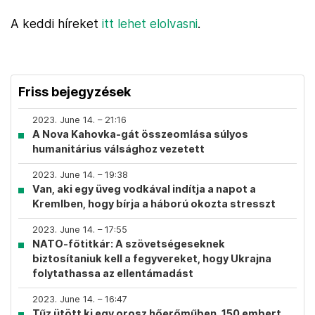
A keddi híreket
itt lehet elolvasni
.
Friss bejegyzések
2023. June 14. – 21:16
A Nova Kahovka-gát összeomlása súlyos
humanitárius válsághoz vezetett
2023. June 14. – 19:38
Van, aki egy üveg vodkával indítja a napot a
Kremlben, hogy bírja a háború okozta stresszt
2023. June 14. – 17:55
NATO-főtitkár: A szövetségeseknek
biztosítaniuk kell a fegyvereket, hogy Ukrajna
folytathassa az ellentámadást
2023. June 14. – 16:47
Tűz ütött ki egy orosz hőerőműben, 150 embert