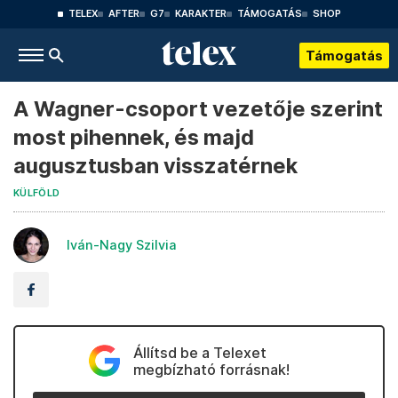
TELEX
AFTER
G7
KARAKTER
TÁMOGATÁS
SHOP
Támogatás
A Wagner-csoport vezetője szerint
most pihennek, és majd
augusztusban visszatérnek
KÜLFÖLD
Iván-Nagy Szilvia
Állítsd be a Telexet
megbízható forrásnak!