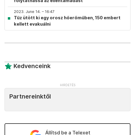
folytathassa az ellentámadást
2023. June 14. – 16:47
Tűz ütött ki egy orosz hőerőműben, 150 embert
kellett evakuálni
Kedvenceink
Partnereinktől
Állítsd be a Telexet