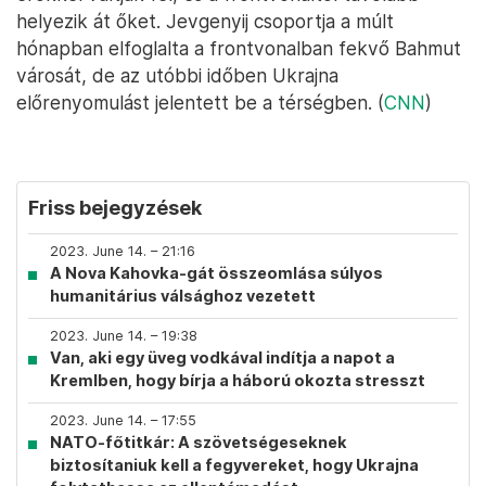
helyezik át őket. Jevgenyij csoportja a múlt
hónapban elfoglalta a frontvonalban fekvő Bahmut
városát, de az utóbbi időben Ukrajna
előrenyomulást jelentett be a térségben. (
CNN
)
Friss bejegyzések
2023. June 14. – 21:16
A Nova Kahovka-gát összeomlása súlyos
humanitárius válsághoz vezetett
2023. June 14. – 19:38
Van, aki egy üveg vodkával indítja a napot a
Kremlben, hogy bírja a háború okozta stresszt
2023. June 14. – 17:55
NATO-főtitkár: A szövetségeseknek
biztosítaniuk kell a fegyvereket, hogy Ukrajna