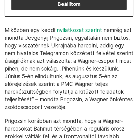
Beállítom
Miközben egy keddi
nyilatkozat szerint
nemrég azt
mondta Jevgenyij Prigozsin, egyáltalán nem biztos,
hogy visszatérnek Ukrajnába harcolni, addig egy
nem hivatalos Telegramon közzétett felvétel szerint
újságíróknak azt válaszolta: a Wagner-csoport most
pihen, de nem sokáig. „Pihenünk és készülünk.
Június 5-én elindultunk, és augusztus 5-én az
előrejelzések szerint a PMC Wagner teljes
harckészültségben folytatja a kitűzött feladatok
teljesítését” – mondta Prigozsin, a Wagner önkéntes
zsoldoscsoport vezetője.
Prigozsin korábban azt mondta, hogy a Wagner-
harcosokat Bahmut térségében a reguláris orosz
erőkkel váltják fel, és a frontvonaltól távolabb