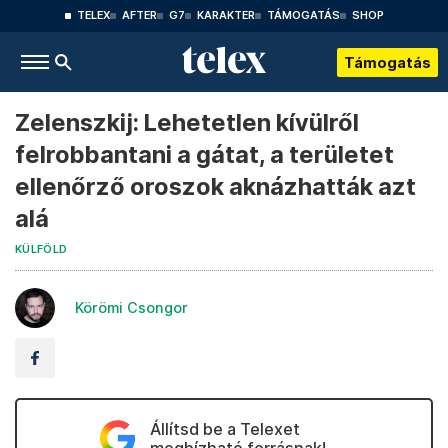
TELEX
AFTER
G7
KARAKTER
TÁMOGATÁS
SHOP
Támogatás
Zelenszkij: Lehetetlen kívülről
felrobbantani a gátat, a területet
ellenőrző oroszok aknázhatták azt
alá
KÜLFÖLD
Körömi Csongor
Állítsd be a Telexet