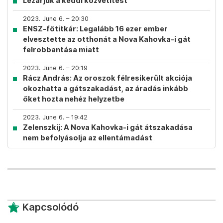
Lezárjuk a keddi közvetítést
2023. June 6. – 20:30
ENSZ-főtitkár: Legalább 16 ezer ember
elvesztette az otthonát a Nova Kahovka-i gát
felrobbantása miatt
2023. June 6. – 20:19
Rácz András: Az oroszok félresikerült akciója
okozhatta a gátszakadást, az áradás inkább
őket hozta nehéz helyzetbe
2023. June 6. – 19:42
Zelenszkij: A Nova Kahovka-i gát átszakadása
nem befolyásolja az ellentámadást
Kapcsolódó