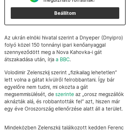
megbízható forrásnak!
Beállítom
Az ukrán elnöki hivatal szerint a Dnyeper (Dnyipro)
folyó közel 150 tonnányi ipari kenőanyaggal
szennyeződött meg a Nova Kahovka-i gát
átszakadása után, írja
a BBC
.
Volodimir Zelenszkij szerint „fizikailag lehetetlen”
lett volna a gátat kívülről felrobbantani. Így bár
egyelőre nem tudni, mi okozta a gát
megsemmisülését, de
szerinte
az „orosz megszállók
aknázták alá, és robbantották fel” azt, hiszen már
egy éve Oroszország ellenőrzése alatt áll a terület.
Mindeközben Zelenszkij találkozott kedden Ferenc