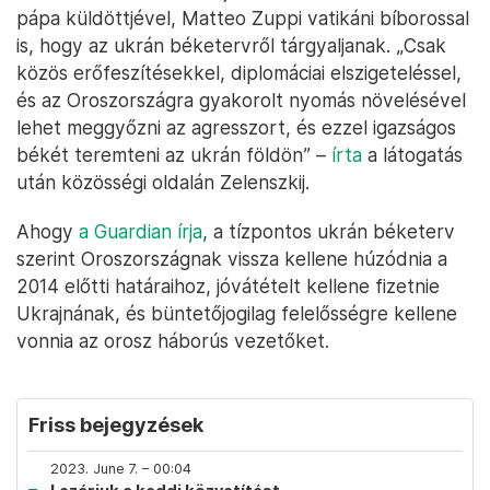
pápa küldöttjével, Matteo Zuppi vatikáni bíborossal
is, hogy az ukrán béketervről tárgyaljanak. „Csak
közös erőfeszítésekkel, diplomáciai elszigeteléssel,
és az Oroszországra gyakorolt nyomás növelésével
lehet meggyőzni az agresszort, és ezzel igazságos
békét teremteni az ukrán földön” –
írta
a látogatás
után közösségi oldalán Zelenszkij.
Ahogy
a Guardian írja
, a tízpontos ukrán béketerv
szerint Oroszországnak vissza kellene húzódnia a
2014 előtti határaihoz, jóvátételt kellene fizetnie
Ukrajnának, és büntetőjogilag felelősségre kellene
vonnia az orosz háborús vezetőket.
Friss bejegyzések
2023. June 7. – 00:04