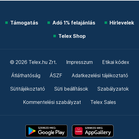
Támogatás
Adó 1% felajánlás
Hírlevelek
Telex Shop
© 2026 Telex.hu Zrt.
Impresszum
Etikai kódex
Átláthatóság
ÁSZF
Adatkezelési tájékoztató
Sütitájékoztató
Süti beállítások
Szabályzatok
Kommentelési szabályzat
Telex Sales