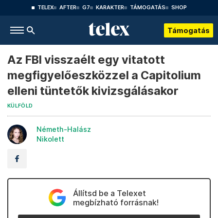
TELEX
AFTER
G7
KARAKTER
TÁMOGATÁS
SHOP
Támogatás
Az FBI visszaélt egy vitatott
megfigyelőeszközzel a Capitolium
elleni tüntetők kivizsgálásakor
KÜLFÖLD
Németh-Halász
Nikolett
Állítsd be a Telexet
megbízható forrásnak!