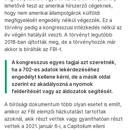
lehetővé teszi az amerikai hírszerző cégeknek,
hogy nem amerikai állampolgárok külföldi
megfigyelését engedély nélkül végezzék. Ez a
törvény pedig a kongresszusi intézkedés nélkül az
év végén hatályát veszti. A törvényt legutóbb
2018-ban újították meg, de a törvényhozók már
akkor is bírálták az FBI-t.
A kongresszus egyes tagjai azt szeretnék,
ha a 702-es adatok lekérdezéséhez
engedélyt kellene kérni, de a másik oldal
szerint ez akadályozná a nyomok
felderítését vagy az áldozatok segítését.
A bírósági dokumentum több olyan esetet is említ,
amikor az FBI elemzői házkutatást tartottak
azoknál, akik részt vettek vagy gyaníthatóan részt
vettek a 2021. január 6-i, a Capitolium elleni