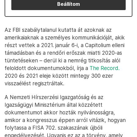
Beállítom
Az FBI szabálytalanul kutatta át azoknak az
amerikaiaknak a személyes kommunikációját, akik
részt vettek a 2021. január 6-i, a Capitolium elleni
támadásban és a rendőri erőszak miatti 2020-as
tüntetéseken – derül ki a nemrég titkosítás alól
feloldott dokumentumokból, írja a
The Record.
2020 és 2021 eleje között mintegy 300 ezer
visszaélést regisztráltak.
A Nemzeti Hírszerzési Igazgatóság és az
Igazságügyi Minisztérium által közzétett
dokumentumot akkor hozták nyilvánosságra,
amikor a kongresszus éppen arról vitázik, hogyan
folytassa a FISA 702. szakaszának újbóli
engedélyezését. Ugyanis ez az a törvény, amely