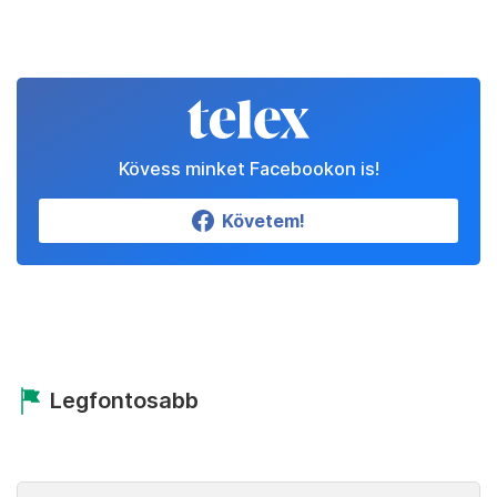
Kövess minket Facebookon is!
Követem!
Legfontosabb