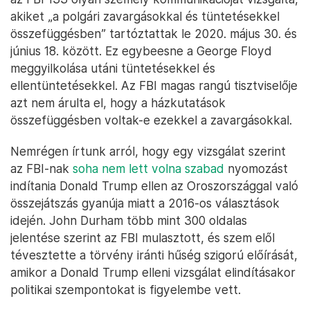
akiket „a polgári zavargásokkal és tüntetésekkel
összefüggésben” tartóztattak le 2020. május 30. és
június 18. között. Ez egybeesne a George Floyd
meggyilkolása utáni tüntetésekkel és
ellentüntetésekkel. Az FBI magas rangú tisztviselője
azt nem árulta el, hogy a házkutatások
összefüggésben voltak-e ezekkel a zavargásokkal.
Nemrégen írtunk arról, hogy egy vizsgálat szerint
az FBI-nak
soha nem lett volna szabad
nyomozást
indítania Donald Trump ellen az Oroszországgal való
összejátszás gyanúja miatt a 2016-os választások
idején. John Durham több mint 300 oldalas
jelentése szerint az FBI mulasztott, és szem elől
tévesztette a törvény iránti hűség szigorú előírását,
amikor a Donald Trump elleni vizsgálat elindításakor
politikai szempontokat is figyelembe vett.