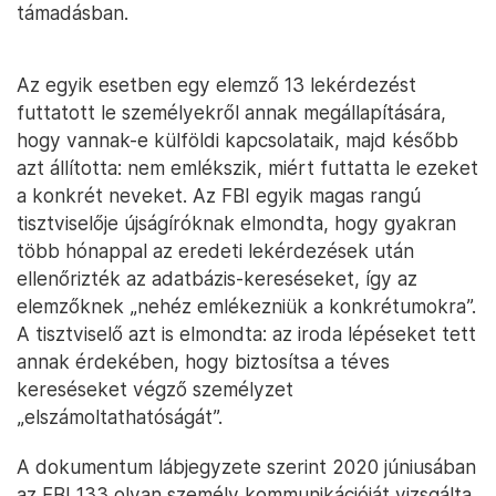
támadásban.
Az egyik esetben egy elemző 13 lekérdezést
futtatott le személyekről annak megállapítására,
hogy vannak-e külföldi kapcsolataik, majd később
azt állította: nem emlékszik, miért futtatta le ezeket
a konkrét neveket. Az FBI egyik magas rangú
tisztviselője újságíróknak elmondta, hogy gyakran
több hónappal az eredeti lekérdezések után
ellenőrizték az adatbázis-kereséseket, így az
elemzőknek „nehéz emlékezniük a konkrétumokra”.
A tisztviselő azt is elmondta: az iroda lépéseket tett
annak érdekében, hogy biztosítsa a téves
kereséseket végző személyzet
„elszámoltathatóságát”.
A dokumentum lábjegyzete szerint 2020 júniusában
az FBI 133 olyan személy kommunikációját vizsgálta,