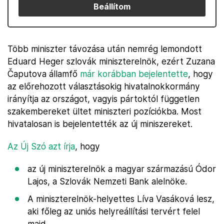
Beállítom
Több miniszter távozása után nemrég lemondott
Eduard Heger szlovák miniszterelnök, ezért Zuzana
Čaputova államfő
már korábban bejelentette
, hogy
az előrehozott választásokig hivatalnokkormány
irányítja az országot, vagyis pártoktól független
szakembereket ültet miniszteri pozíciókba. Most
hivatalosan is bejelentették az új miniszereket.
Az Új Szó azt írja
, hogy
az új miniszterelnök a magyar származású Ódor
Lajos, a Szlovák Nemzeti Bank alelnöke.
A miniszterelnök-helyettes Líva Vasáková lesz,
aki főleg az uniós helyreállítási tervért felel
majd.