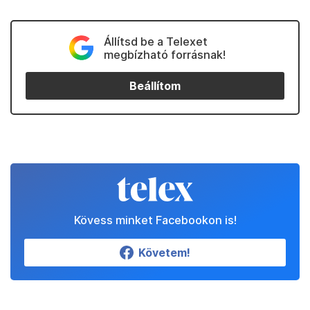
Állítsd be a Telexet
megbízható forrásnak!
Beállítom
Kövess minket Facebookon is!
Követem!