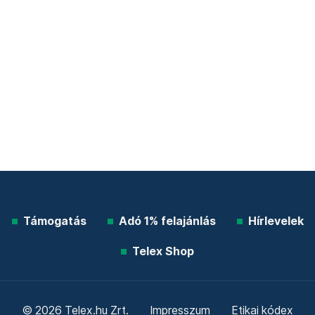
Támogatás
Adó 1% felajánlás
Hírlevelek
Telex Shop
© 2026 Telex.hu Zrt.
Impresszum
Etikai kódex