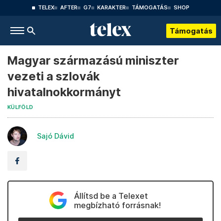
TELEX
AFTER
G7
KARAKTER
TÁMOGATÁS
SHOP
Támogatás
Magyar származású miniszter
vezeti a szlovák
hivatalnokkormányt
KÜLFÖLD
Sajó Dávid
Állítsd be a Telexet
megbízható forrásnak!