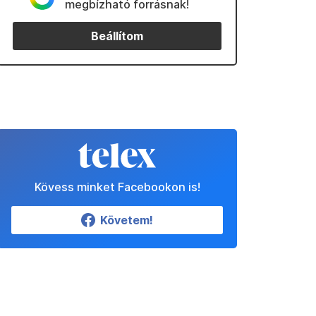
megbízható forrásnak!
Beállítom
Kövess minket Facebookon is!
Követem!