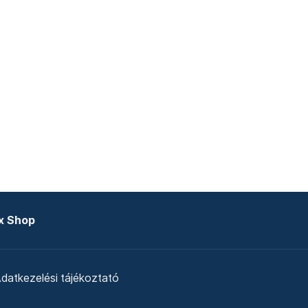
x Shop
datkezelési tájékoztató
zat
Telex Sales