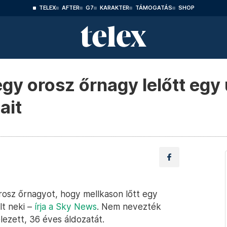
TELEX
AFTER
G7
KARAKTER
TÁMOGATÁS
SHOP
gy orosz őrnagy lelőtt egy 
ait
rosz őrnagyot, hogy mellkason lőtt egy
lt neki –
írja a Sky News
. Nem nevezték
lezett, 36 éves áldozatát.