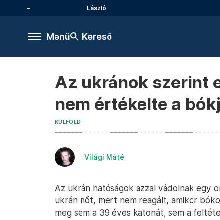
László
Menü
Kereső
Az ukránok szerint e
nem értékelte a bókj
KÜLFÖLD
Világi Máté
Az ukrán hatóságok azzal vádolnak egy o
ukrán nőt, mert nem reagált, amikor bóko
meg sem a 39 éves katonát, sem a feltéte