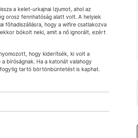
sza a kelet-urkajnai Izjumot, ahol az
g orosz fennhatóság alatt volt. A helyiek
i főhadiszállásra, hogy a wifire csatlakozva
 ekkor bókolt neki, amit a nő ignorált, ezért
yomozott, hogy kiderítsék, ki volt a
e a bíróságnak. Ha a katonát valahogy
tfogytig tartó börtönbüntetést is kaphat.