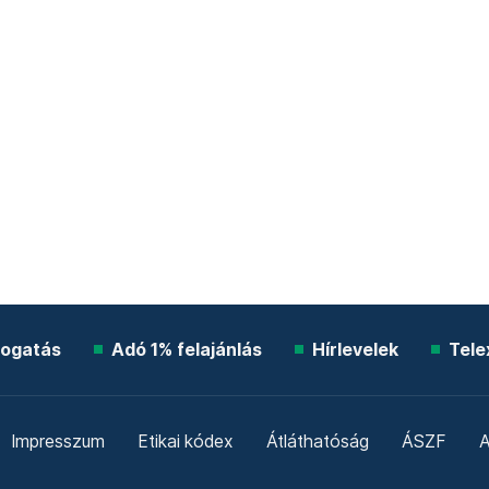
ogatás
Adó 1% felajánlás
Hírlevelek
Tele
Impresszum
Etikai kódex
Átláthatóság
ÁSZF
A
Süti beállítások
Szabályzatok
Kommentelési szabály