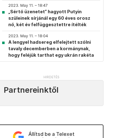
2023. May 11. – 18:47
„Sértő üzenetet” hagyott Putyin
szüleinek sírjánál egy 60 éves orosz
nő, két év felfüggesztettre ítélték
2023. May 11. – 18:04
A lengyel hadsereg elfelejtett szólni
tavaly decemberben a kormánynak,
hogy feléjük tarthat egy ukrán rakéta
Partnereinktől
Állítsd be a Telexet