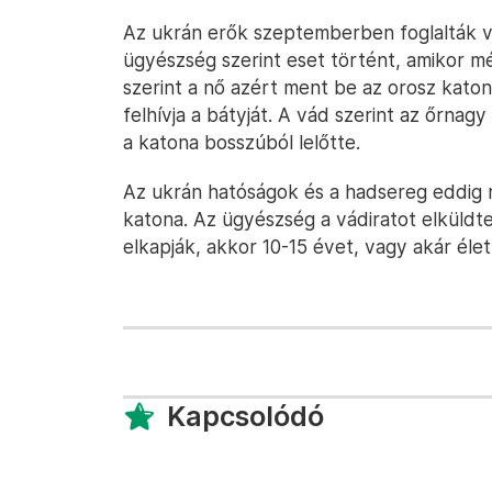
Az ukrán erők szeptemberben foglalták vis
ügyészség szerint eset történt, amikor mé
szerint a nő azért ment be az orosz katona
felhívja a bátyját. A vád szerint az őrnagy
a katona bosszúból lelőtte.
Az ukrán hatóságok és a hadsereg eddig n
katona. Az ügyészség a vádiratot elküldt
elkapják, akkor 10-15 évet, vagy akár éle
Kapcsolódó