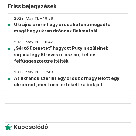
Friss bejegyzések
2023. May 11. – 19:59
Ukrajna szerint egy orosz katona megadta
magát egy ukrán drónnak Bahmutnál
2023. May 11. – 18:47
„Sértő üzenetet” hagyott Putyin szüleinek
sírjánál egy 60 éves orosz nő, két év
felfüggesztettre ítélték
2023. May 11. – 17:48
Az ukránok szerint egy orosz őrnagy lelőtt egy
ukrán nőt, mert nem értékelte a bókjait
Kapcsolódó