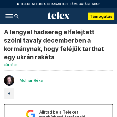
TELEX
AFTER
G7
KARAKTER
TÁMOGATÁS
SHOP
Támogatás
A lengyel hadsereg elfelejtett
szólni tavaly decemberben a
kormánynak, hogy feléjük tarthat
egy ukrán rakéta
KÜLFÖLD
Molnár Réka
Állítsd be a Telexet