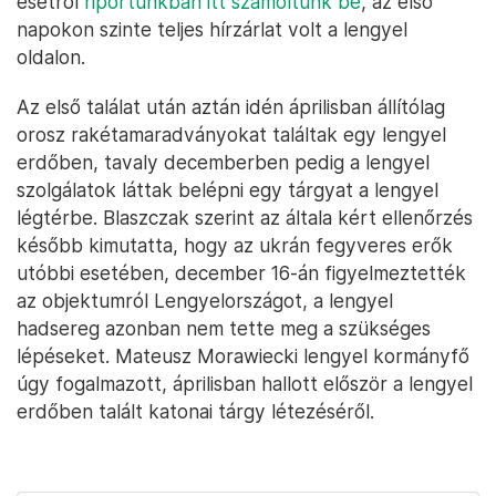
esetről
riportunkban itt számoltunk be
, az első
napokon szinte teljes hírzárlat volt a lengyel
oldalon.
Az első találat után aztán idén áprilisban állítólag
orosz rakétamaradványokat találtak egy lengyel
erdőben, tavaly decemberben pedig a lengyel
szolgálatok láttak belépni egy tárgyat a lengyel
légtérbe. Blaszczak szerint az általa kért ellenőrzés
később kimutatta, hogy az ukrán fegyveres erők
utóbbi esetében, december 16-án figyelmeztették
az objektumról Lengyelországot, a lengyel
hadsereg azonban nem tette meg a szükséges
lépéseket. Mateusz Morawiecki lengyel kormányfő
úgy fogalmazott, áprilisban hallott először a lengyel
erdőben talált katonai tárgy létezéséről.