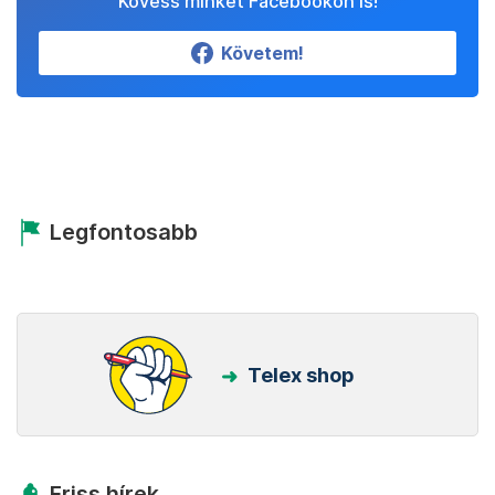
Kövess minket Facebookon is!
Követem!
Legfontosabb
Telex shop
Friss hírek