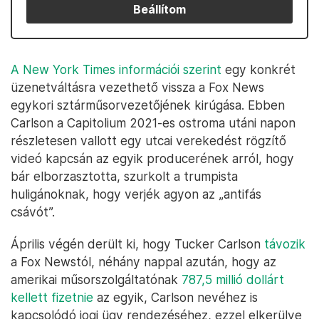
Beállítom
A New York Times információi szerint
egy konkrét
üzenetváltásra vezethető vissza a Fox News
egykori sztárműsorvezetőjének kirúgása. Ebben
Carlson a Capitolium 2021-es ostroma utáni napon
részletesen vallott egy utcai verekedést rögzítő
videó kapcsán az egyik producerének arról, hogy
bár elborzasztotta, szurkolt a trumpista
huligánoknak, hogy verjék agyon az „antifás
csávót”.
Április végén derült ki, hogy Tucker Carlson
távozik
a Fox Newstól, néhány nappal azután, hogy az
amerikai műsorszolgáltatónak
787,5 millió dollárt
kellett fizetnie
az egyik, Carlson nevéhez is
kapcsolódó jogi ügy rendezéséhez, ezzel elkerülve