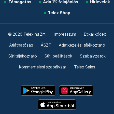
Támogatás
Adó 1% felajánlás
Hírlevelek
Telex Shop
© 2026 Telex.hu Zrt.
Impresszum
Etikai kódex
Átláthatóság
ÁSZF
Adatkezelési tájékoztató
Sütitájékoztató
Süti beállítások
Szabályzatok
Kommentelési szabályzat
Telex Sales