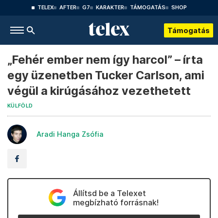
TELEX
AFTER
G7
KARAKTER
TÁMOGATÁS
SHOP
Támogatás
„Fehér ember nem így harcol” – írta
egy üzenetben Tucker Carlson, ami
végül a kirúgásához vezethetett
KÜLFÖLD
Aradi Hanga Zsófia
Állítsd be a Telexet
megbízható forrásnak!