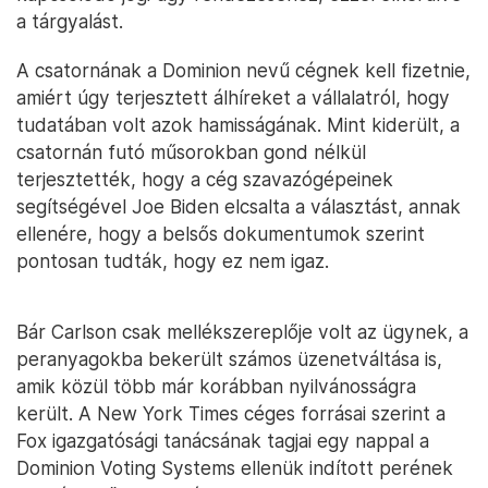
a tárgyalást.
A csatornának a Dominion nevű cégnek kell fizetnie,
amiért úgy terjesztett álhíreket a vállalatról, hogy
tudatában volt azok hamisságának. Mint kiderült, a
csatornán futó műsorokban gond nélkül
terjesztették, hogy a cég szavazógépeinek
segítségével Joe Biden elcsalta a választást, annak
ellenére, hogy a belsős dokumentumok szerint
pontosan tudták, hogy ez nem igaz.
Bár Carlson csak mellékszereplője volt az ügynek, a
peranyagokba bekerült számos üzenetváltása is,
amik közül több már korábban nyilvánosságra
került. A New York Times céges forrásai szerint a
Fox igazgatósági tanácsának tagjai egy nappal a
Dominion Voting Systems ellenük indított perének