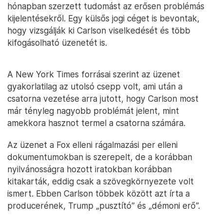
hónapban szerzett tudomást az erősen problémás
kijelentésekről. Egy külsős jogi céget is bevontak,
hogy vizsgálják ki Carlson viselkedését és több
kifogásolható üzenetét is.
A New York Times forrásai szerint az üzenet
gyakorlatilag az utolsó csepp volt, ami után a
csatorna vezetése arra jutott, hogy Carlson most
már tényleg nagyobb problémát jelent, mint
amekkora hasznot termel a csatorna számára.
Az üzenet a Fox elleni rágalmazási per elleni
dokumentumokban is szerepelt, de a korábban
nyilvánosságra hozott iratokban korábban
kitakarták, eddig csak a szövegkörnyezete volt
ismert. Ebben Carlson többek között azt írta a
producerének, Trump „pusztító” és „démoni erő”.