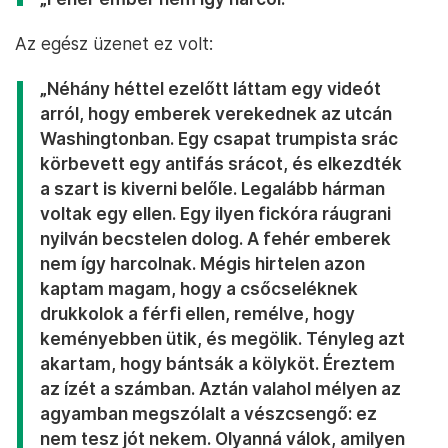
Az egész üzenet ez volt:
„Néhány héttel ezelőtt láttam egy videót
arról, hogy emberek verekednek az utcán
Washingtonban. Egy csapat trumpista srác
körbevett egy antifás srácot, és elkezdték
a szart is kiverni belőle. Legalább hárman
voltak egy ellen. Egy ilyen fickóra ráugrani
nyilván becstelen dolog. A fehér emberek
nem így harcolnak. Mégis hirtelen azon
kaptam magam, hogy a csőcseléknek
drukkolok a férfi ellen, remélve, hogy
keményebben ütik, és megölik. Tényleg azt
akartam, hogy bántsák a kölyköt. Éreztem
az ízét a számban. Aztán valahol mélyen az
agyamban megszólalt a vészcsengő: ez
nem tesz jót nekem. Olyanná válok, amilyen