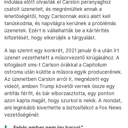
indulása előtt olvasták el Carslon peranyaghoz
csatolt üzeneteit, és megrémültek annak a
lehetőségétől, hogy Carlsonnak eskü alatt kell
tanúskodnia, és napvilágra kerülnek a problémás
üzenetek. Ezért is vállalhatták be a kártérítés
kifizetését, hogy elkerüljék a tárgyalást.
A lap szerint egy konkrét, 2021 január 6-a után írt
üzenet vezethetett a műsorvezető kirúgásához. A
kifogásolt sms-t Carlson órákkal a Capitolium
ostroma után küldte a műsora egyik producerének.
Az üzenetben Carslon arról ír, megnézett egy
videót, amiben Trump követői vernek össze egy
antifás férfit, és bár elborzasztotta, egy ponton
azon kapta magát, hogy szurkol is nekik. A mondat,
ami leginkább kiverhette a biztosítékot a Fox News
vezetőségénél:
„Fehér ember nem így harcol.”