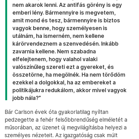
nem akarok lenni. Az antifás görény is egy
emberi lény. Bármennyire is megvetem,
amit mond és tesz, bármennyire is biztos
vagyok benne, hogy személyesen is
utálnám, ha ismerném, nem kellene
kárörvendeznem a szenvedésén. Inkább
zavarnia kellene. Nem szabadna
elfelejtenem, hogy valahol valaki
valószínűleg szereti ezt a gyereket, és
összetörne, ha megölnék. Ha nem törődöm
ezekkel a dolgokkal, ha az embereket a
politikájukra redukálom, akkor mivel vagyok
jobb nála?”
Bár Carlson évek óta gyakorlatilag nyíltan
pedzegette a fehér felsőbbrendűség elméletét a
műsorában, az üzenet új megvilágításba helyezi a
személyes nézeteit. Az igazgatóság csak múlt