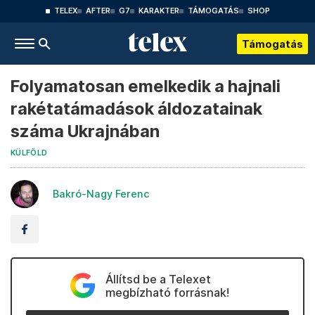
TELEX
AFTER
G7
KARAKTER
TÁMOGATÁS
SHOP
Támogatás
Folyamatosan emelkedik a hajnali
rakétatámadások áldozatainak
száma Ukrajnában
KÜLFÖLD
Bakró-Nagy Ferenc
Állítsd be a Telexet
megbízható forrásnak!