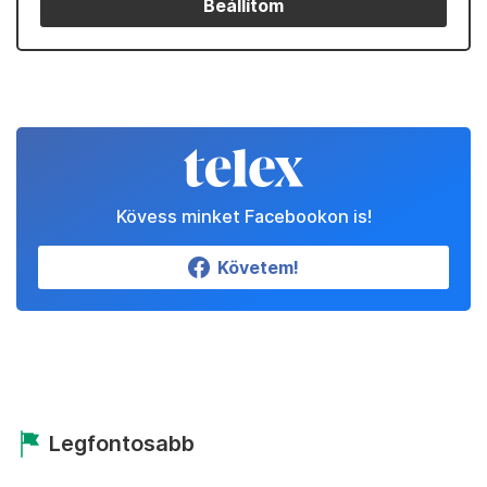
Beállítom
Kövess minket Facebookon is!
Követem!
Legfontosabb