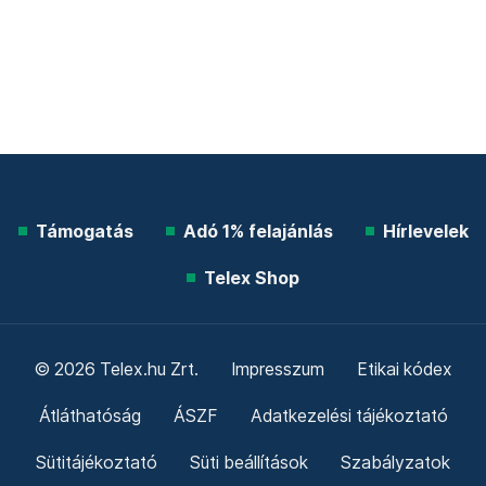
Támogatás
Adó 1% felajánlás
Hírlevelek
Telex Shop
© 2026 Telex.hu Zrt.
Impresszum
Etikai kódex
Átláthatóság
ÁSZF
Adatkezelési tájékoztató
Sütitájékoztató
Süti beállítások
Szabályzatok