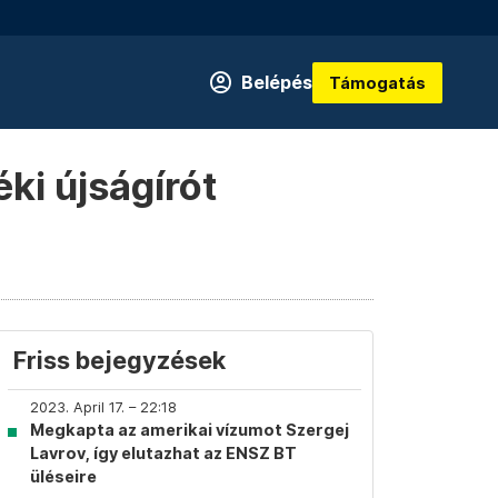
Belépés
Támogatás
éki újságírót
Friss bejegyzések
2023. April 17. – 22:18
Megkapta az amerikai vízumot Szergej
Lavrov, így elutazhat az ENSZ BT
üléseire