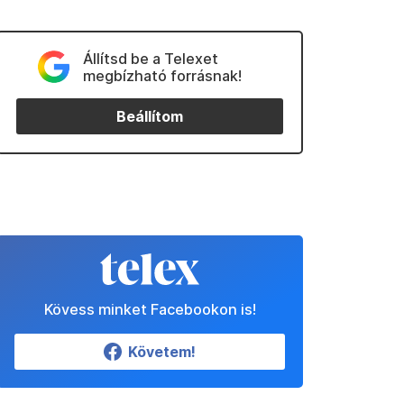
Állítsd be a Telexet
megbízható forrásnak!
Beállítom
Kövess minket Facebookon is!
Követem!