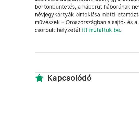
börtönbüntetés, a háborút háborúnak nev
névjegykártyák birtoklása miatti letartózt
művészek – Oroszországban a sajtó- és a 
csorbult helyzetét
itt mutattuk be.
Kapcsolódó