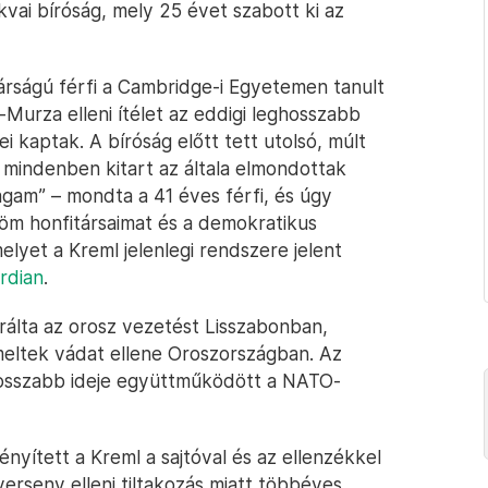
vai bíróság, mely 25 évet szabott ki az
árságú férfi a Cambridge-i Egyetemen tanult
-Murza elleni ítélet az eddigi leghosszabb
ei kaptak. A bíróság előtt tett utolsó, múlt
mindenben kitart az általa elmondottak
gam” – mondta a 41 éves férfi, és úgy
öm honfitársaimat és a demokratikus
melyet a Kreml jelenlegi rendszere jelent
rdian
.
álta az orosz vezetést Lisszabonban,
meltek vádat ellene Oroszországban. Az
„hosszabb ideje együttműködött a NATO-
yített a Kreml a sajtóval és az ellenzékkel
erseny elleni tiltakozás miatt többéves