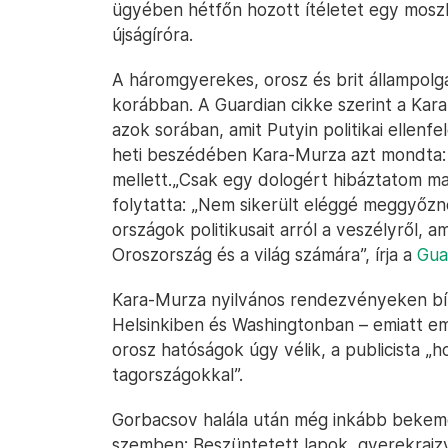
ügyében hétfőn hozott ítéletet egy moszk
újságíróra.
A háromgyerekes, orosz és brit állampolg
korábban. A Guardian cikke szerint a Kara
azok sorában, amit Putyin politikai ellenfel
heti beszédében Kara-Murza azt mondta: 
mellett.„Csak egy dologért hibáztatom ma
folytatta: „Nem sikerült eléggé meggyőzn
országok politikusait arról a veszélyről, a
Oroszország és a világ számára”, írja a
Gua
Kara-Murza nyilvános rendezvényeken bír
Helsinkiben és Washingtonban – emiatt e
orosz hatóságok úgy vélik, a publicista 
tagországokkal”.
Gorbacsov halála után még inkább bekemén
szemben: Beszüntetett lapok, gyerekrajzv