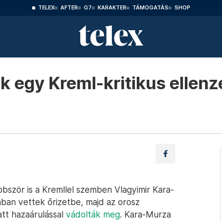
TELEX
AFTER
G7
KARAKTER
TÁMOGATÁS
SHOP
ek egy Kreml-kritikus ellenz
bször is a Kremllel szemben Vlagyimir Kara-
sában vettek őrizetbe, majd az orosz
att hazaárulással
vádolták meg
. Kara-Murza