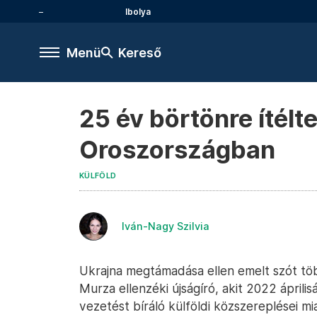
Ibolya
Menü
Kereső
25 év börtönre ítélt
Oroszországban
KÜLFÖLD
Iván-Nagy Szilvia
Ukrajna megtámadása ellen emelt szót töb
Murza ellenzéki újságíró, akit 2022 áprili
vezetést bíráló külföldi közszereplései mi