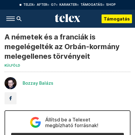
TELEX
AFTER
G7
KARAKTER
TÁMOGATÁS
SHOP
Támogatás
A németek és a franciák is
megelégelték az Orbán-kormány
melegellenes törvényeit
KÜLFÖLD
Bozzay Balázs
Állítsd be a Telexet
megbízható forrásnak!