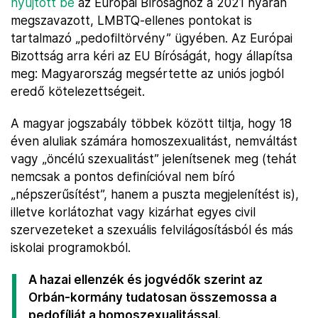
nyújtott be
az Európai Bírósághoz a 2021 nyarán
megszavazott, LMBTQ-ellenes pontokat is
tartalmazó „pedofiltörvény” ügyében. Az Európai
Bizottság arra kéri az EU Bíróságát, hogy állapítsa
meg: Magyarország megsértette az uniós jogból
eredő kötelezettségeit.
A magyar jogszabály többek között tiltja, hogy 18
éven aluliak számára homoszexualitást, nemváltást
vagy „öncélú szexualitást” jelenítsenek meg (tehát
nemcsak a pontos definícióval nem bíró
„népszerűsítést”, hanem a puszta megjelenítést is),
illetve korlátozhat vagy kizárhat egyes civil
szervezeteket a szexuális felvilágosításból és más
iskolai programokból.
A hazai ellenzék és jogvédők szerint az
Orbán-kormány tudatosan összemossa a
pedofíliát a homoszexualitással.