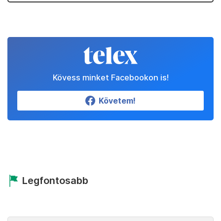
Kövess minket Facebookon is!
Követem!
Legfontosabb