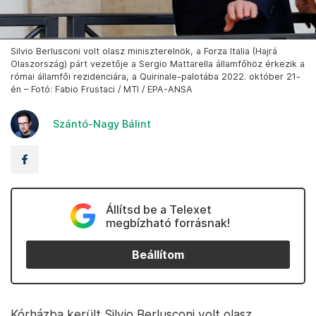
Silvio Berlusconi volt olasz miniszterelnök, a Forza Italia (Hajrá
Olaszország) párt vezetője a Sergio Mattarella államfőhöz érkezik a
római államfői rezidenciára, a Quirinale-palotába 2022. október 21-
én – Fotó: Fabio Frustaci / MTI / EPA-ANSA
Szántó-Nagy Bálint
Állítsd be a Telexet
megbízható forrásnak!
Beállítom
Kórházba került Silvio Berlusconi volt olasz