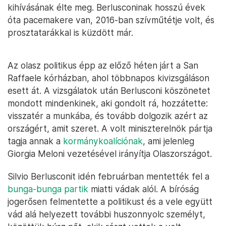
kihívásának élte meg. Berlusconinak hosszú évek
óta pacemakere van, 2016-ban szívműtétje volt, és
prosztatarákkal is küzdött már.
Az olasz politikus épp az előző héten járt a San
Raffaele kórházban, ahol többnapos kivizsgáláson
esett át. A vizsgálatok után Berlusconi köszönetet
mondott mindenkinek, aki gondolt rá, hozzátette:
visszatér a munkába, és tovább dolgozik azért az
országért, amit szeret. A volt miniszterelnök pártja
tagja annak a
kormánykoalíciónak
, ami jelenleg
Giorgia Meloni vezetésével irányítja Olaszországot.
Silvio Berlusconit idén februárban mentették fel a
bunga-bunga partik
miatti vádak alól. A bíróság
jogerősen felmentette a politikust és a vele együtt
vád alá helyezett további huszonnyolc személyt,