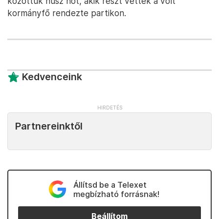
közöttük húsz nőt, akik részt vettek a volt
kormányfő rendezte partikon.
Kedvenceink
Partnereinktől
Állítsd be a Telexet
megbízható forrásnak!
Beállítom