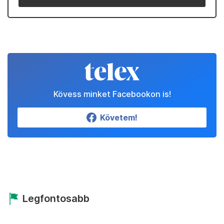
Kövess minket Facebookon is!
Követem!
Legfontosabb