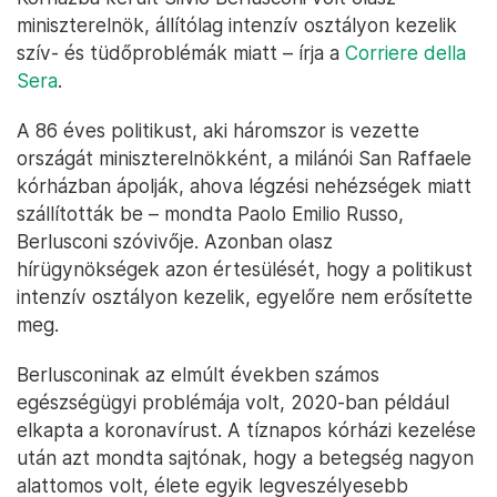
miniszterelnök, állítólag intenzív osztályon kezelik
szív- és tüdőproblémák miatt – írja a
Corriere della
Sera
.
A 86 éves politikust, aki háromszor is vezette
országát miniszterelnökként, a milánói San Raffaele
kórházban ápolják, ahova légzési nehézségek miatt
szállították be – mondta Paolo Emilio Russo,
Berlusconi szóvivője. Azonban olasz
hírügynökségek azon értesülését, hogy a politikust
intenzív osztályon kezelik, egyelőre nem erősítette
meg.
Berlusconinak az elmúlt években számos
egészségügyi problémája volt, 2020-ban például
elkapta a koronavírust. A tíznapos kórházi kezelése
után azt mondta sajtónak, hogy a betegség nagyon
alattomos volt, élete egyik legveszélyesebb