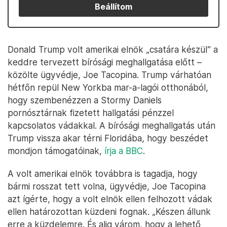
Beállítom
Donald Trump volt amerikai elnök „csatára készül” a
keddre tervezett bírósági meghallgatása előtt –
közölte ügyvédje, Joe Tacopina. Trump várhatóan
hétfőn repül New Yorkba mar-a-lagói otthonából,
hogy szembenézzen a Stormy Daniels
pornósztárnak fizetett hallgatási pénzzel
kapcsolatos vádakkal. A bírósági meghallgatás után
Trump vissza akar térni Floridába, hogy beszédet
mondjon támogatóinak,
írja a BBC
.
A volt amerikai elnök továbbra is tagadja, hogy
bármi rosszat tett volna, ügyvédje, Joe Tacopina
azt ígérte, hogy a volt elnök ellen felhozott vádak
ellen határozottan küzdeni fognak. „Készen állunk
erre a küzdelemre. És alig várom, hogy a lehető