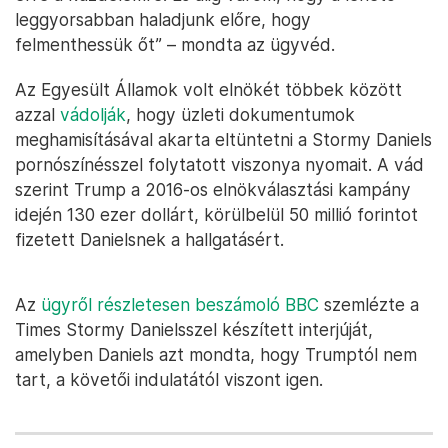
leggyorsabban haladjunk előre, hogy
felmenthessük őt” – mondta az ügyvéd.
Az Egyesült Államok volt elnökét többek között
azzal
vádolják
, hogy üzleti dokumentumok
meghamisításával akarta eltüntetni a Stormy Daniels
pornószínésszel folytatott viszonya nyomait. A vád
szerint Trump a 2016-os elnökválasztási kampány
idején 130 ezer dollárt, körülbelül 50 millió forintot
fizetett Danielsnek a hallgatásért.
Az
ügyről részletesen beszámoló BBC
szemlézte a
Times Stormy Danielsszel készített interjúját,
amelyben Daniels azt mondta, hogy Trumptól nem
tart, a követői indulatától viszont igen.