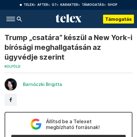
TELEX
AFTER
G7
KARAKTER
TÁMOGATÁS
SHOP
Támogatás
Trump „csatára” készül a New York-i
bírósági meghallgatásán az
ügyvédje szerint
KÜLFÖLD
Barnóczki Brigitta
Állítsd be a Telexet
megbízható forrásnak!