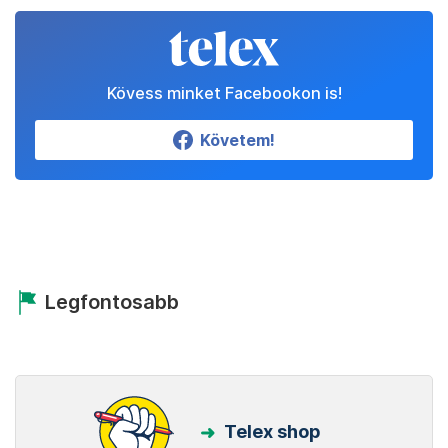
Kövess minket Facebookon is!
Követem!
Legfontosabb
Telex shop