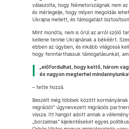
válaszolta, hogy Németországnak nem az a
és mérlegelje, hogy milyen megoldás lehet
Ukrajna mellett, és támogatást biztosíts
Mint mondta, nem is örül az arról szóló
kellene tennie Ukrajnának a békéért. Sze
ebben az ügyben, és inkább világossá kel
hogy fenntarthassuk támogatásunkat, amíg
„előfordulhat, hogy kettő, három vag
és nagyon megterhel mindannyiunka
– tette hozzá.
Beszélt még többek között kormányának azo
migrációt” úgynevezett migrációs partner
vissza. Itt hangot adott annak a vélemé
„borzalmas” kijelentéseket egyes politiku
Orbán Viktor magyar miniszterelnök vagy