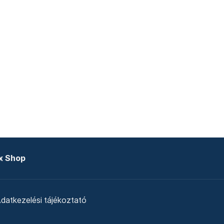
x Shop
datkezelési tájékoztató
zat
Telex Sales