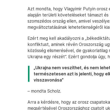
Azt mondta, hogy Vlagyimir Putyin orosz e
alapján területi követeléseket támaszt és 
szomszédos ország ellen, amivel veszélye
megváltoztatásának lehetetlenségéről kia
Ezért meg kell akadályozni a „békediktát
konfliktust, aminek révén Oroszország ug
közösség elismerésével, de gyakorlatilag
Ukrajna egy részét”. Ezért gondolja úgy, 
„Ukrajna nem veszíthet, és nem lehe
természetesen azt is jelenti, hogy e
visszavonása”
– mondta Scholz.
Arra a kérdésre, hogy az orosz csapatoka
megsértésével Oroszországhoz csatolt ukraj