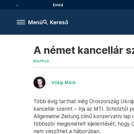
Emőd
Menü
Kereső
A német kancellár s
KÜLFÖLD
Világi Máté
Több évig tarthat még Oroszország Ukrajn
kancellár szerint – írja az MTI. Scholztó
Allgemeine Zeitung című konzervatív lap o
többször megismételt kijelentését, hogy
nem veszíthet a háborúban.