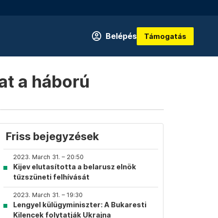
Belépés
Támogatás
at a háború
Friss bejegyzések
2023. March 31. – 20:50
Kijev elutasította a belarusz elnök
tűzszüneti felhívását
2023. March 31. – 19:30
Lengyel külügyminiszter: A Bukaresti
Kilencek folytatják Ukrajna