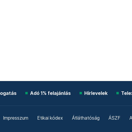
ogatás
Adó 1% felajánlás
Hírlevelek
Tele
Impresszum
Etikai kódex
Átláthatóság
ÁSZF
A
Süti beállítások
Szabályzatok
Kommentelési szabály