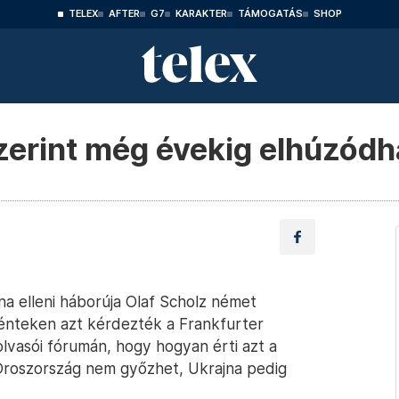
TELEX
AFTER
G7
KARAKTER
TÁMOGATÁS
SHOP
zerint még évekig elhúzódh
a elleni háborúja Olaf Scholz német
l pénteken azt kérdezték a Frankfurter
lvasói fórumán, hogy hogyan érti azt a
 Oroszország nem győzhet, Ukrajna pedig