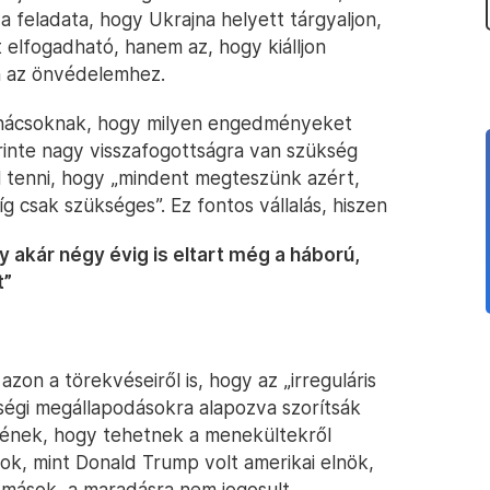
 feladata, hogy Ukrajna helyett tárgyaljon,
 elfogadható, hanem az, hogy kiálljon
on az önvédelemhez.
 tanácsoknak, hogy milyen engedményeket
rinte nagy visszafogottságra van szükség
l tenni, hogy „mindent megteszünk azért,
 csak szükséges”. Ez fontos vállalás, hiszen
y akár négy évig is eltart még a háború,
t”
n a törekvéseiről is, hogy az „irreguláris
ségi megállapodásokra alapozva szorítsák
nyének, hogy tehetnek a menekültekről
sok, mint Donald Trump volt amerikai elnök,
 mások, a maradásra nem jogosult