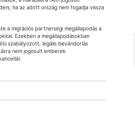
ni, ha az adott ország nem fogadja vissza
nte a migrációs partnerségi megállapodás a
ágokkal. Ezekben a megállapodásokban
lú szabályozott, legális bevándorlás
ásra nem jogosult emberek
kancellár.