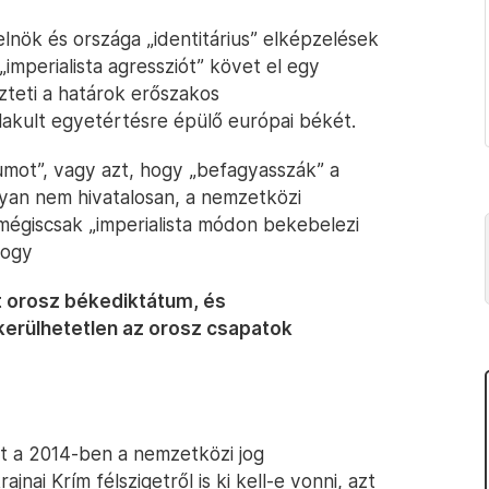
lnök és országa „identitárius” elképzelések
„imperialista agressziót” követ el egy
zteti a határok erőszakos
lakult egyetértésre épülő európai békét.
umot”, vagy azt, hogy „befagyasszák” a
yan nem hivatalosan, a nemzetközi
 mégiscsak „imperialista módon bekebelezi
hogy
t orosz békediktátum, és
lkerülhetetlen az orosz csapatok
t a 2014-ben a nemzetközi jog
nai Krím félszigetről is ki kell-e vonni, azt