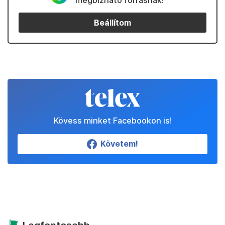
megbízható forrásnak!
Beállítom
Kövess minket Facebookon is!
Követem!