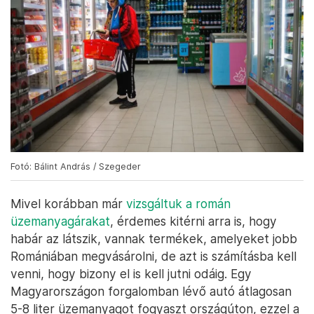
Fotó: Bálint András / Szegeder
Mivel korábban már
vizsgáltuk a román
üzemanyagárakat
, érdemes kitérni arra is, hogy
habár az látszik, vannak termékek, amelyeket jobb
Romániában megvásárolni, de azt is számításba kell
venni, hogy bizony el is kell jutni odáig. Egy
Magyarországon forgalomban lévő autó átlagosan
5-8 liter üzemanyagot fogyaszt országúton, ezzel a