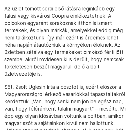
Az üzlet tömött sorai első látásra leginkább egy
falusi vagy kisvárosi Coopra emlékeztetnek. A
polcokon egyaránt sorakoznak itthon is ismert
termékek, és olyan márkák, amelyekkel eddig még
nem találkoztunk, így már ezért is érdemes lehet
néha napján átautózniuk a környéken élőknek. Az
üzletben sétálva egy termékeket címkéző férfi jött
szembe, akiről rövidesen ki is derült, hogy nemcsak
tökéletesen beszél magyarul, de ő a bolt
üzletvezetője is.
Sőt, Zsolt Uglesin írta a posztot is, ezért először a
Magyarországról érkező vásárlókkal tapasztaltakról
kérdeztük. „Van, hogy senki nem jön be egész nap,
van, hogy félóránként találni magyart” – mesélte. Mi
épp egy olyan idősávban voltunk a boltban, amikor
magyar szót a sajátjainkon kívül nem hallottunk.