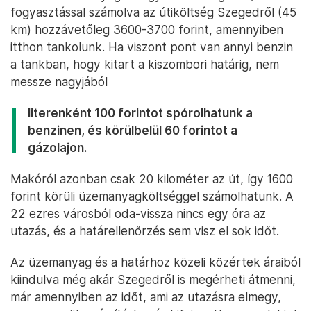
fogyasztással számolva az útiköltség Szegedről (45
km) hozzávetőleg 3600-3700 forint, amennyiben
itthon tankolunk. Ha viszont pont van annyi benzin
a tankban, hogy kitart a kiszombori határig, nem
messze nagyjából
literenként 100 forintot spórolhatunk a
benzinen, és körülbelül 60 forintot a
gázolajon.
Makóról azonban csak 20 kilométer az út, így 1600
forint körüli üzemanyagköltséggel számolhatunk. A
22 ezres városból oda-vissza nincs egy óra az
utazás, és a határellenőrzés sem visz el sok időt.
Az üzemanyag és a határhoz közeli közértek áraiból
kiindulva még akár Szegedről is megérheti átmenni,
már amennyiben az időt, ami az utazásra elmegy,