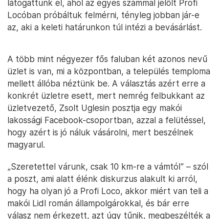
látogattunk el, ahol az egyes számmal jelölt Profi
Locóban próbáltuk felmérni, tényleg jobban jár-e
az, aki a keleti határunkon túl intézi a bevásárlást.
A több mint négyezer fős faluban két azonos nevű
üzlet is van, mi a központban, a település temploma
mellett állóba néztünk be. A választás azért erre a
konkrét üzletre esett, mert nemrég felbukkant az
üzletvezető, Zsolt Uglesin posztja egy makói
lakossági Facebook-csoportban, azzal a felütéssel,
hogy azért is jó náluk vásárolni, mert beszélnek
magyarul.
„Szeretettel várunk, csak 10 km-re a vámtól” – szól
a poszt, ami alatt élénk diskurzus alakult ki arról,
hogy ha olyan jó a Profi Loco, akkor miért van teli a
makói Lidl román állampolgárokkal, és bár erre
válasz nem érkezett, azt úgy tűnik, megbeszélték a