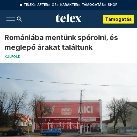
TELEX
AFTER
G7
KARAKTER
TÁMOGATÁS
SHOP
Támogatás
Romániába mentünk spórolni, és
meglepő árakat találtunk
KÜLFÖLD