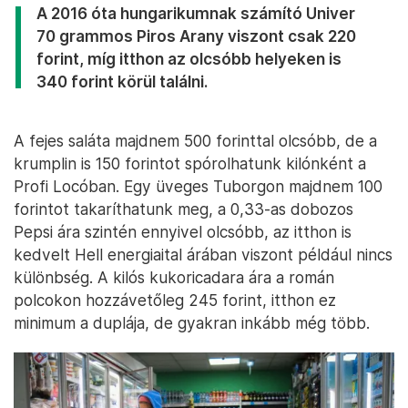
A 2016 óta hungarikumnak számító Univer
70 grammos Piros Arany viszont csak 220
forint, míg itthon az olcsóbb helyeken is
340 forint körül találni.
A fejes saláta majdnem 500 forinttal olcsóbb, de a
krumplin is 150 forintot spórolhatunk kilónként a
Profi Locóban. Egy üveges Tuborgon majdnem 100
forintot takaríthatunk meg, a 0,33-as dobozos
Pepsi ára szintén ennyivel olcsóbb, az itthon is
kedvelt Hell energiaital árában viszont például nincs
különbség. A kilós kukoricadara ára a román
polcokon hozzávetőleg 245 forint, itthon ez
minimum a duplája, de gyakran inkább még több.