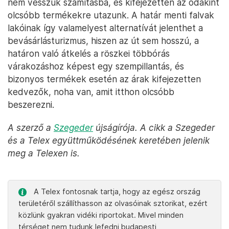
nem vesszük számításba, és kifejezetten az odakint
olcsóbb termékekre utazunk. A határ menti falvak
lakóinak így valamelyest alternatívát jelenthet a
bevásárlásturizmus, hiszen az út sem hosszú, a
határon való átkelés a röszkei többórás
várakozáshoz képest egy szempillantás, és
bizonyos termékek esetén az árak kifejezetten
kedvezők, noha van, amit itthon olcsóbb
beszerezni.
A szerző a
Szegeder
újságírója. A cikk a Szegeder
és a Telex együttműködésének keretében jelenik
meg a Telexen is.
A Telex fontosnak tartja, hogy az egész ország
területéről szállíthasson az olvasóinak sztorikat, ezért
közlünk gyakran vidéki riportokat. Mivel minden
térséget nem tudunk lefedni budapesti