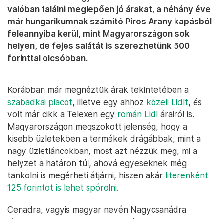
valóban találni meglepően jó árakat, a néhány éve
már hungarikumnak számító Piros Arany kapásból
feleannyiba kerül, mint Magyarországon sok
helyen, de fejes salátát is szerezhetünk 500
forinttal olcsóbban.
Korábban már megnéztük árak tekintetében a
szabadkai piacot
, illetve egy ahhoz
közeli Lidlt
, és
volt már cikk a Telexen egy
román Lidl
árairól is.
Magyarországon megszokott jelenség, hogy a
kisebb üzletekben a termékek drágábbak, mint a
nagy üzletláncokban, most azt nézzük meg, mi a
helyzet a határon túl, ahová egyeseknek még
tankolni is megérheti átjárni, hiszen akár
literenként
125 forintot is lehet spórolni
.
Cenadra, vagyis magyar nevén Nagycsanádra