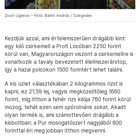
Zsolt Uglesin – Fotó: Bálint András / Szegeder
Kezdjük azzal, ami értelemszerűen drágább kint:
egy kiló csirkemell a Profi Locóban 2250 forint
körül van, Magyarországon viszont a csirkemellre is
vonatkozik a tavaly bevezetett élelmiszerárstop,
így a hazai polcokon 1500 forintért lehet találni.
A kis üzlet választékában 2 kilogrammos rizst is
kapni, ez 21,59 lej, vagyis megközelítőleg 1660
forint, míg itthon a fehér rizs kilója 760 forint körül
mozog, tehát ezen sem spórolnánk sokat. Akadt
olyan termék is, ami számottevően drágább a
kisboltban: a Pur mosogatószert nagyjából 600
forinttal éri meg jobban itthon megvenni.