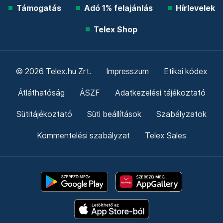
Támogatás
Adó 1% felajánlás
Hírlevelek
Telex Shop
© 2026 Telex.hu Zrt.
Impresszum
Etikai kódex
Átláthatóság
ÁSZF
Adatkezelési tájékoztató
Sütitájékoztató
Süti beállítások
Szabályzatok
Kommentelési szabályzat
Telex Sales