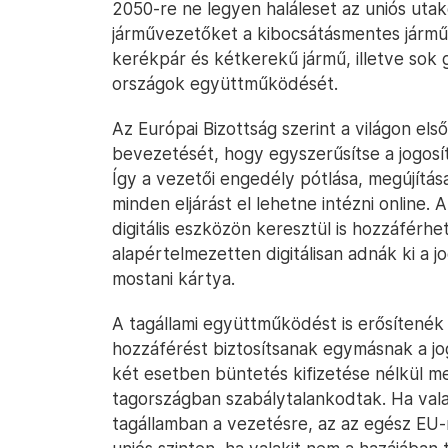
2050-re ne legyen haláleset az uniós utako
járművezetőket a kibocsátásmentes járműv
kerékpár és kétkerekű jármű, illetve sok 
országok együttműködését.
Az Európai Bizottság szerint a világon első
bevezetését, hogy egyszerűsítse a jogosí
Így a vezetői engedély pótlása, megújítás
minden eljárást el lehetne intézni onlin
digitális eszközön keresztül is hozzáférh
alapértelmezetten digitálisan adnák ki a 
mostani kártya.
A tagállami együttműködést is erősítenék
hozzáférést biztosítsanak egymásnak a jo
két esetben büntetés kifizetése nélkül m
tagországban szabálytalankodtak. Ha vala
tagállamban a vezetésre, az az egész EU