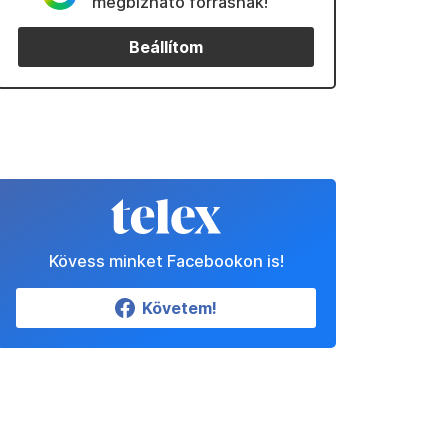
megbízható forrásnak!
Beállítom
Kövess minket Facebookon is!
Követem!