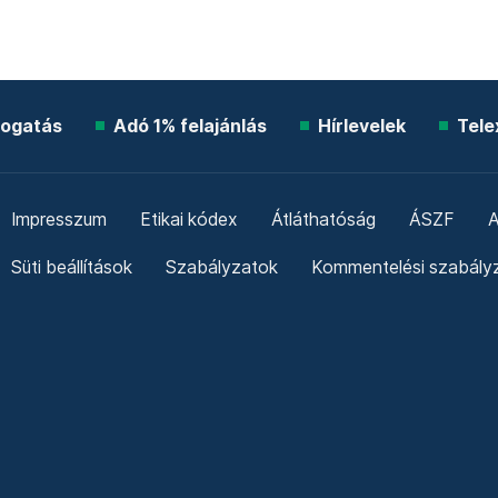
ogatás
Adó 1% felajánlás
Hírlevelek
Tele
Impresszum
Etikai kódex
Átláthatóság
ÁSZF
A
Süti beállítások
Szabályzatok
Kommentelési szabály