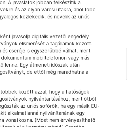
n. A javaslatok jobban felkészítik a
ekre és az olyan városi utakra, ahol több
gyalogos közlekedik, és növelik az uniós
ként javasolja digitális vezetői engedély
tványok elismerését a tagállamok között.
a és cseréje is egyszerűbbé válhat, mert
e. A dokumentum mobiltelefonon vagy más
ető lenne. Egy átmeneti időszak után
jogosítványt, de ettől még maradhatna a
 többek között azzal, hogy a hatóságok
gosítványok nyilvántartásához, mert ötből
egúszták az uniós sofőrök, ha egy másik EU-
kit alkalmatlanná nyilvánítanának egy
-ra vonatkozna. (Most nem érvényesíthető