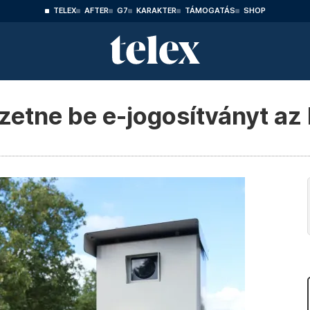
TELEX
AFTER
G7
KARAKTER
TÁMOGATÁS
SHOP
ezetne be e-jogosítványt az