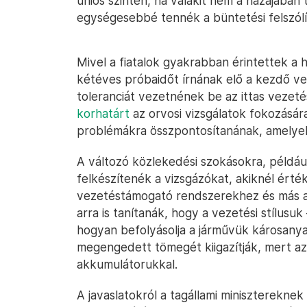
uniós szinten, ha valakit nem a hazájában
egységesebbé tennék a büntetési felszólí
Mivel a fiatalok gyakrabban érintettek a h
kétéves próbaidőt írnának elő a kezdő v
toleranciát vezetnének be az ittas vezeté
korhatárt
az orvosi vizsgálatok fokozására
problémákra összpontosítanának, amelyek
A változó közlekedési szokásokra, például
felkészítenék a vizsgázókat, akiknél érté
vezetéstámogató rendszerekhez és más a
arra is tanítanák, hogy a vezetési stílusuk
hogyan befolyásolja a járművük károsanya
megengedett tömegét kiigazítják, mert a
akkumulátorukkal.
A javaslatokról a tagállami miniszterekne