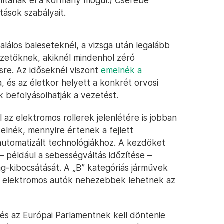
 tiltanak el a kormány mögül.) Cserébe
tások szabályait.
alálos baleseteknél, a vizsga után legalább
ezetőknek, akiknél mindenhol zéró
sre. Az időseknél viszont
emelnék a
, és az életkor helyett a konkrét orvosi
 befolyásolhatják a vezetést.
 az elektromos rollerek jelenlétére is jobban
kelnék, mennyire értenek a fejlett
utomatizált technológiákhoz. A kezdőket
 – például a sebességváltás időzítése –
g-kibocsátását. A „B” kategóriás járművek
z elektromos autók nehezebbek lehetnek az
k és az Európai Parlamentnek kell döntenie