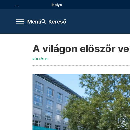
Ibolya
Menü
Kereső
A világon először v
KÜLFÖLD