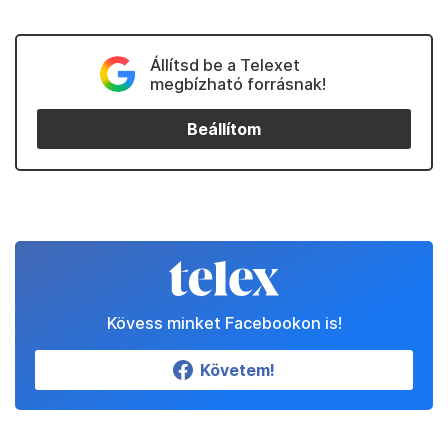
Állítsd be a Telexet
megbízható forrásnak!
Beállítom
Kövess minket Facebookon is!
Követem!