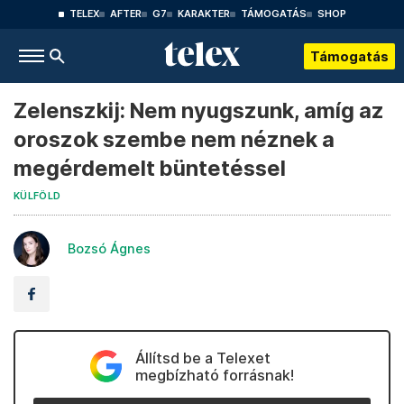
TELEX
AFTER
G7
KARAKTER
TÁMOGATÁS
SHOP
Támogatás
Zelenszkij: Nem nyugszunk, amíg az
oroszok szembe nem néznek a
megérdemelt büntetéssel
KÜLFÖLD
Bozsó Ágnes
Állítsd be a Telexet
megbízható forrásnak!