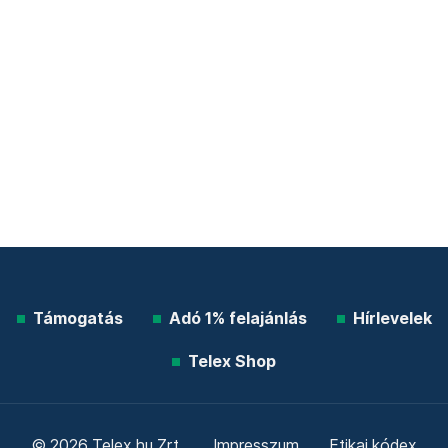
Támogatás
Adó 1% felajánlás
Hírlevelek
Telex Shop
© 2026 Telex.hu Zrt.
Impresszum
Etikai kódex