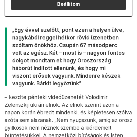
Beállítom
„Egy évvel ezelőtt, pont ezen a helyen ülve,
nagykából reggel hétkor rövid üzenetben
szóltam önökhöz. Csupán 67 másodperc
volt az egész. Két – most is – nagyon fontos
dolgot mondtam el: hogy Oroszország
háborút indított ellenünk, és hogy mi
viszont erősek vagyunk. Mindenre készek
vagyunk. Bárkit legyőzünk”
– kezdte pénteki videóüzenetét Volodimir
Zelenszkij ukrán elnök. Az elnök szerint azon a
napon korán ébredt mindenki, és képletesen szólva
azóta sem alszanak. „Nem nyugszunk, amíg az orosz
gyilkosok nem néznek szembe a kiérdemelt
büntetésükkel. A nemzetközi bíróságok és Isten