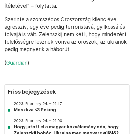
ítéletével” – folytatta.
Szerinte a szomszédos Oroszország kilenc éve
agresszív, egy éve pedig terroristává, gyilkossá és
tolvajjá is vált. Zelenszkij nem kétli, hogy mindezért
felelősségre lesznek vonva az oroszok, az ukránok
pedig megnyerik a háborút.
(
Guardian
)
Friss bejegyzések
2023. February 24. – 21:47
Moszkva <3 Peking
2023. February 24. – 21:00
Hogy jutott el a magyar közvélemény oda, hogy
Zelenszkij bohóc, Ukrajna meg magyargyűlölő?