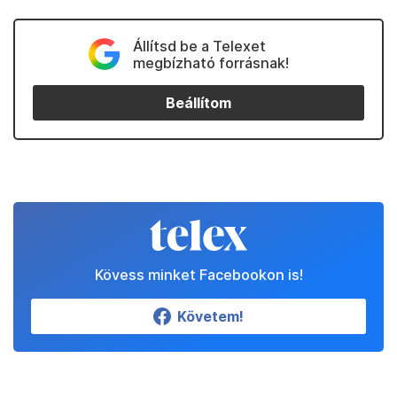
Állítsd be a Telexet
megbízható forrásnak!
Beállítom
Kövess minket Facebookon is!
Követem!