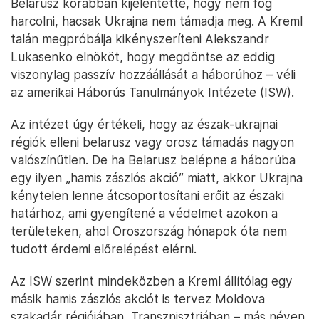
Belarusz korábban kijelentette, hogy nem fog
harcolni, hacsak Ukrajna nem támadja meg. A Kreml
talán megpróbálja kikényszeríteni Alekszandr
Lukasenko elnököt, hogy megdöntse az eddig
viszonylag passzív hozzáállását a háborúhoz – véli
az amerikai Háborús Tanulmányok Intézete (ISW).
Az intézet úgy értékeli, hogy az észak-ukrajnai
régiók elleni belarusz vagy orosz támadás nagyon
valószínűtlen. De ha Belarusz belépne a háborúba
egy ilyen „hamis zászlós akció” miatt, akkor Ukrajna
kénytelen lenne átcsoportosítani erőit az északi
határhoz, ami gyengítené a védelmet azokon a
területeken, ahol Oroszország hónapok óta nem
tudott érdemi előrelépést elérni.
Az ISW szerint mindeközben a Kreml állítólag egy
másik hamis zászlós akciót is tervez Moldova
szakadár régiójában, Transznisztriában – más néven