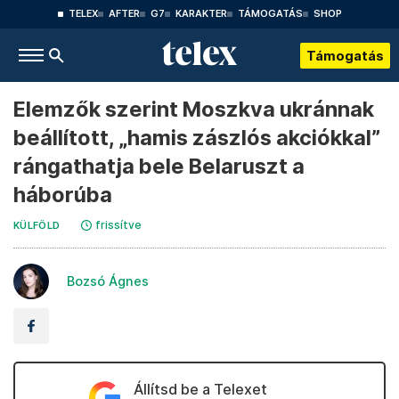
TELEX
AFTER
G7
KARAKTER
TÁMOGATÁS
SHOP
Támogatás
Elemzők szerint Moszkva ukránnak
beállított, „hamis zászlós akciókkal”
rángathatja bele Belaruszt a
háborúba
frissítve
KÜLFÖLD
Bozsó Ágnes
Állítsd be a Telexet