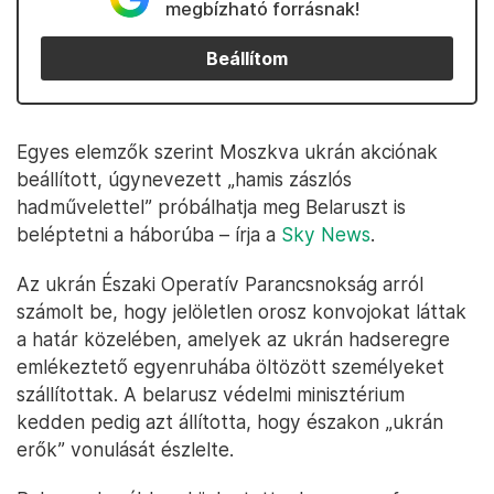
megbízható forrásnak!
Beállítom
Egyes elemzők szerint Moszkva ukrán akciónak
beállított, úgynevezett „hamis zászlós
hadművelettel” próbálhatja meg Belaruszt is
beléptetni a háborúba – írja a
Sky News
.
Az ukrán Északi Operatív Parancsnokság arról
számolt be, hogy jelöletlen orosz konvojokat láttak
a határ közelében, amelyek az ukrán hadseregre
emlékeztető egyenruhába öltözött személyeket
szállítottak. A belarusz védelmi minisztérium
kedden pedig azt állította, hogy északon „ukrán
erők” vonulását észlelte.