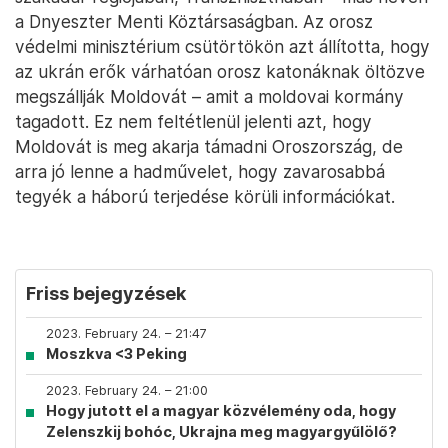
a Dnyeszter Menti Köztársaságban. Az orosz
védelmi minisztérium csütörtökön azt állította, hogy
az ukrán erők várhatóan orosz katonáknak öltözve
megszállják Moldovát – amit a moldovai kormány
tagadott. Ez nem feltétlenül jelenti azt, hogy
Moldovát is meg akarja támadni Oroszország, de
arra jó lenne a hadművelet, hogy zavarosabbá
tegyék a háború terjedése körüli információkat.
Friss bejegyzések
2023. February 24. – 21:47
Moszkva <3 Peking
2023. February 24. – 21:00
Hogy jutott el a magyar közvélemény oda, hogy
Zelenszkij bohóc, Ukrajna meg magyargyűlölő?