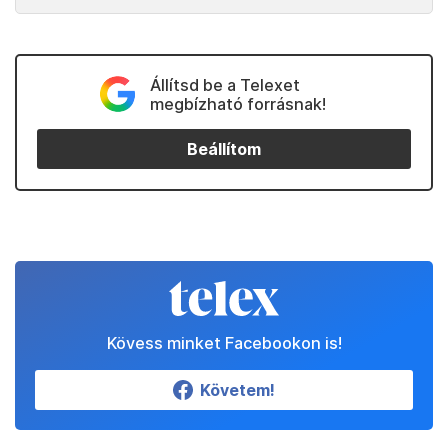
Állítsd be a Telexet
megbízható forrásnak!
Beállítom
Kövess minket Facebookon is!
Követem!