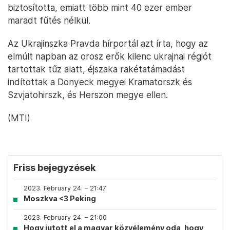
biztosította, emiatt több mint 40 ezer ember
maradt fűtés nélkül.
Az Ukrajinszka Pravda hírportál azt írta, hogy az
elmúlt napban az orosz erők kilenc ukrajnai régiót
tartottak tűz alatt, éjszaka rakétatámadást
indítottak a Donyeck megyei Kramatorszk és
Szvjatohirszk, és Herszon megye ellen.
(MTI)
Friss bejegyzések
2023. February 24. – 21:47
Moszkva <3 Peking
2023. February 24. – 21:00
Hogy jutott el a magyar közvélemény oda, hogy