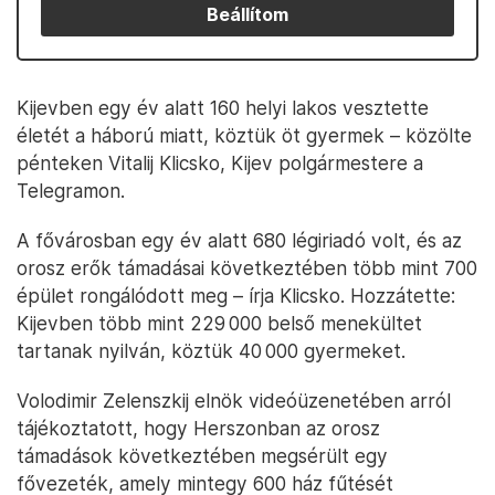
Beállítom
Kijevben egy év alatt 160 helyi lakos vesztette
életét a háború miatt, köztük öt gyermek – közölte
pénteken Vitalij Klicsko, Kijev polgármestere a
Telegramon.
A fővárosban egy év alatt 680 légiriadó volt, és az
orosz erők támadásai következtében több mint 700
épület rongálódott meg – írja Klicsko. Hozzátette:
Kijevben több mint 229 000 belső menekültet
tartanak nyilván, köztük 40 000 gyermeket.
Volodimir Zelenszkij elnök videóüzenetében arról
tájékoztatott, hogy Herszonban az orosz
támadások következtében megsérült egy
fővezeték, amely mintegy 600 ház fűtését