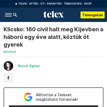
TELEX
AFTER
G7
KARAKTER
TÁMOGATÁS
SHOP
Támogatás
Klicsko: 160 civil halt meg Kijevben a
háború egy éve alatt, köztük öt
gyerek
KÜLFÖLD
Bozsó Ágnes
Állítsd be a Telexet
megbízható forrásnak!