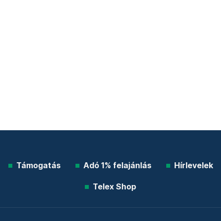
Támogatás
Adó 1% felajánlás
Hírlevelek
Telex Shop