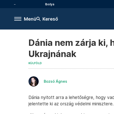
Ibolya
Menü
Kereső
Dánia nem zárja ki,
Ukrajnának
KÜLFÖLD
Bozsó Ágnes
Dánia nyitott arra a lehetőségre, hogy v
jelentette ki az ország védelmi minisztere.