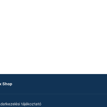
x Shop
datkezelési tájékoztató