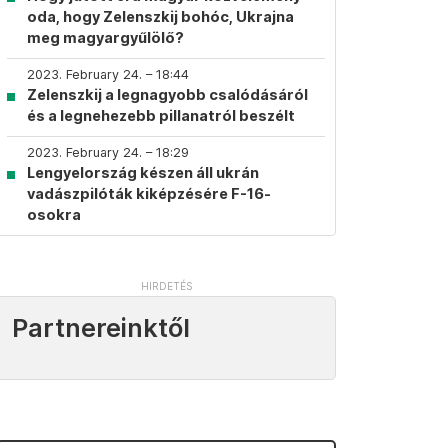
oda, hogy Zelenszkij bohóc, Ukrajna
meg magyargyűlölő?
2023. February 24. – 18:44
Zelenszkij a legnagyobb csalódásáról
és a legnehezebb pillanatról beszélt
2023. February 24. – 18:29
Lengyelország készen áll ukrán
vadászpilóták kiképzésére F-16-
osokra
Partnereinktől