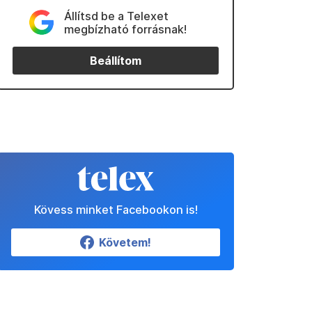
Állítsd be a Telexet
megbízható forrásnak!
Beállítom
Kövess minket Facebookon is!
Követem!