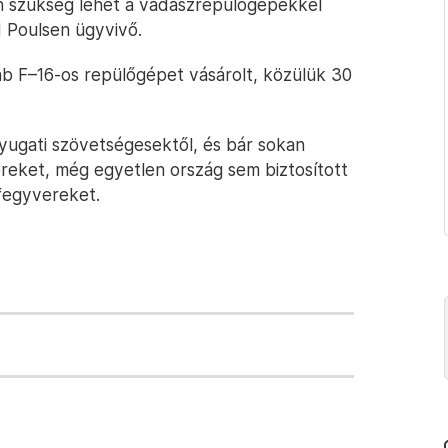
n szükség lehet a vadászrepülőgépekkel
d Poulsen ügyvivő.
ab F–16-os repülőgépet vásárolt, közülük 30
yugati szövetségesektől, és bár sokan
ereket, még egyetlen ország sem biztosított
fegyvereket.