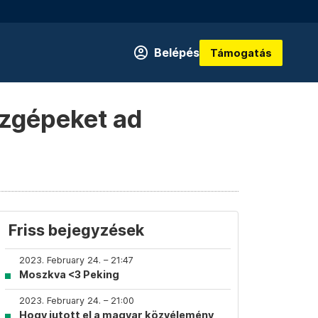
Belépés
Támogatás
szgépeket ad
Friss bejegyzések
2023. February 24. – 21:47
Moszkva <3 Peking
2023. February 24. – 21:00
Hogy jutott el a magyar közvélemény