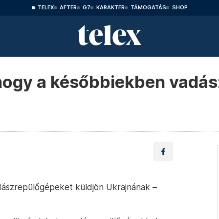
TELEX
AFTER
G7
KARAKTER
TÁMOGATÁS
SHOP
 hogy a későbbiekben vadá
adászrepülőgépeket küldjön Ukrajnának –