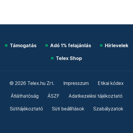
Támogatás
Adó 1% felajánlás
Hírlevelek
Telex Shop
© 2026 Telex.hu Zrt.
Impresszum
Etikai kódex
Átláthatóság
ÁSZF
Adatkezelési tájékoztató
Sütitájékoztató
Süti beállítások
Szabályzatok
Kommentelési szabályzat
Telex Sales