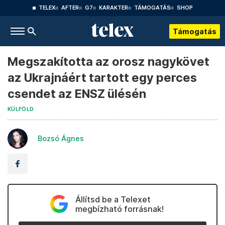
TELEX
AFTER
G7
KARAKTER
TÁMOGATÁS
SHOP
Támogatás
Megszakította az orosz nagykövet
az Ukrajnáért tartott egy perces
csendet az ENSZ ülésén
KÜLFÖLD
Bozsó Ágnes
Állítsd be a Telexet
megbízható forrásnak!