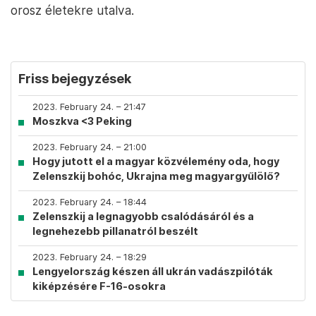
orosz életekre utalva.
Friss bejegyzések
2023. February 24. – 21:47
Moszkva <3 Peking
2023. February 24. – 21:00
Hogy jutott el a magyar közvélemény oda, hogy
Zelenszkij bohóc, Ukrajna meg magyargyűlölő?
2023. February 24. – 18:44
Zelenszkij a legnagyobb csalódásáról és a
legnehezebb pillanatról beszélt
2023. February 24. – 18:29
Lengyelország készen áll ukrán vadászpilóták
kiképzésére F-16-osokra