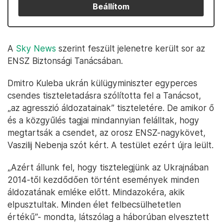
Beállítom
A
Sky News
szerint feszült jelenetre került sor az
ENSZ Biztonsági Tanácsában.
Dmitro Kuleba ukrán külügyminiszter egyperces
csendes tiszteletadásra szólította fel a Tanácsot,
„az agresszió áldozatainak” tiszteletére. De amikor ő
és a közgyűlés tagjai mindannyian felálltak, hogy
megtartsák a csendet, az orosz ENSZ-nagykövet,
Vaszilij Nebenja szót kért. A testület ezért újra leült.
„Azért állunk fel, hogy tisztelegjünk az Ukrajnában
2014-től kezdődően történt események minden
áldozatának emléke előtt. Mindazokéra, akik
elpusztultak. Minden élet felbecsülhetetlen
értékű”- mondta, látszólag a háborúban elvesztett