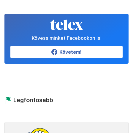
Kövess minket Facebookon is!
Követem!
Legfontosabb