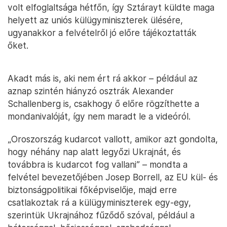
volt elfoglaltsága hétfőn, így Sztárayt küldte maga
helyett az uniós külügyminiszterek ülésére,
ugyanakkor a felvételről jó előre tájékoztatták
őket.
Akadt más is, aki nem ért rá akkor – például az
aznap szintén hiányzó osztrák Alexander
Schallenberg is, csakhogy ő előre rögzíthette a
mondanivalóját, így nem maradt le a videóról.
„Oroszország kudarcot vallott, amikor azt gondolta,
hogy néhány nap alatt legyőzi Ukrajnát, és
továbbra is kudarcot fog vallani” – mondta a
felvétel bevezetőjében Josep Borrell, az EU kül- és
biztonságpolitikai főképviselője, majd erre
csatlakoztak rá a külügyminiszterek egy-egy,
szerintük Ukrajnához fűződő szóval, például a