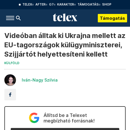
TELEX
AFTER
G7
KARAKTER
TÁMOGATÁS
SHOP
Támogatás
Videóban álltak ki Ukrajna mellett az
EU-tagországok külügyminiszterei,
Szijjártót helyettesíteni kellett
KÜLFÖLD
Iván-Nagy Szilvia
Állítsd be a Telexet
megbízható forrásnak!