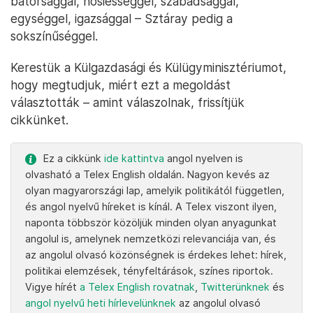
bátorsággal, hősiességgel, szabadsággal,
egységgel, igazsággal – Sztáray pedig a
sokszínűséggel.
Kerestük a Külgazdasági és Külügyminisztériumot,
hogy megtudjuk, miért ezt a megoldást
választották – amint válaszolnak, frissítjük
cikkünket.
Ez a cikkünk
ide kattintva
angol nyelven is
olvasható a Telex English oldalán. Nagyon kevés az
olyan magyarországi lap, amelyik politikától független,
és angol nyelvű híreket is kínál. A Telex viszont ilyen,
naponta többször közöljük minden olyan anyagunkat
angolul is, amelynek nemzetközi relevanciája van, és
az angolul olvasó közönségnek is érdekes lehet: hírek,
politikai elemzések, tényfeltárások, színes riportok.
Vigye hírét
a Telex English rovatnak
,
Twitterünknek
és
angol nyelvű heti hírlevelünknek
az angolul olvasó